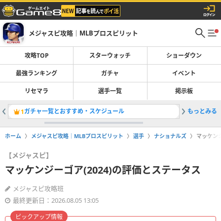
メジャスピ攻略｜MLBプロスピリット
攻略TOP
スターウォッチ
ショーダウン
最強ランキング
ガチャ
イベント
リセマラ
選手一覧
掲示板
ガチャ一覧とおすすめ・スケジュール
もっとみる
セカンド
1
2
ホーム
メジャスピ攻略｜MLBプロスピリット
選手
ナショナルズ
マッケンジ
【メジャスピ】
マッケンジーゴア(2024)の評価とステータス
メジャスピ攻略班
最終更新日：2026.08.05 13:05
ピックアップ情報