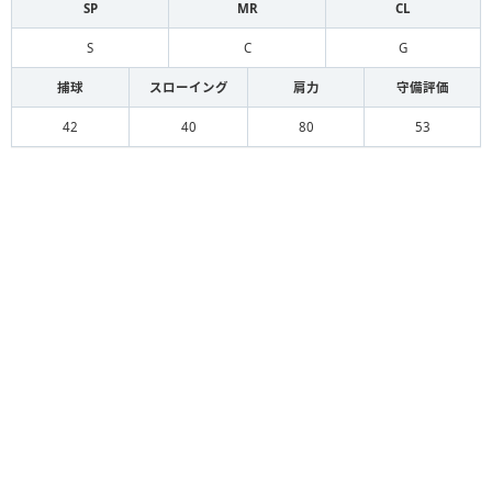
SP
MR
CL
S
C
G
捕球
スローイング
肩力
守備評価
42
40
80
53