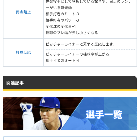
先発投手として登板している試合で、同点のランナ
ーがいる時発動
同点阻止
相手打者のミート‐3
相手打者のパワー-3
変化球の変化量+1
投球のブレ幅が少し小さくなる
ピッチャーライナーに素早く反応します。
打球反応
ピッチャーライナーの捕球率が上がる
相手打者のミート-4
関連記事