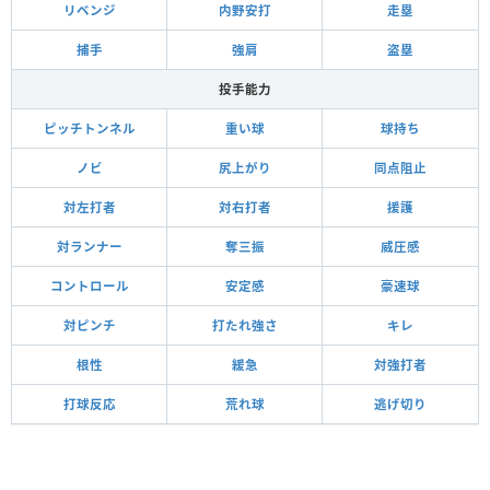
リベンジ
内野安打
走塁
捕手
強肩
盗塁
投手能力
ピッチトンネル
重い球
球持ち
ノビ
尻上がり
同点阻止
対左打者
対右打者
援護
対ランナー
奪三振
威圧感
コントロール
安定感
豪速球
対ピンチ
打たれ強さ
キレ
根性
緩急
対強打者
打球反応
荒れ球
逃げ切り