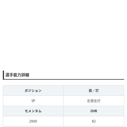
選手能力詳細
ポジション
投／打
SP
左投左打
モメンタム
OVR
2000
82