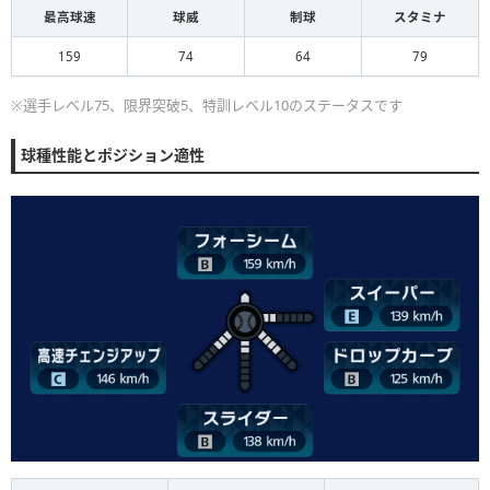
最高球速
球威
制球
スタミナ
159
74
64
79
※選手レベル75、限界突破5、特訓レベル10のステータスです
球種性能とポジション適性