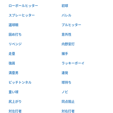
ローボールヒッター
初球
スプレーヒッター
バレル
選球眼
プルヒッター
固め打ち
意外性
リベンジ
内野安打
走塁
捕手
強肩
ラッキーボーイ
満塁男
連発
ピッチトンネル
球持ち
重い球
ノビ
尻上がり
同点阻止
対左打者
対右打者