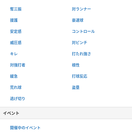
奪三振
対ランナー
援護
豪速球
安定感
コントロール
威圧感
対ピンチ
キレ
打たれ強さ
対強打者
根性
緩急
打球反応
荒れ球
盗塁
逃げ切り
イベント
開催中のイベント