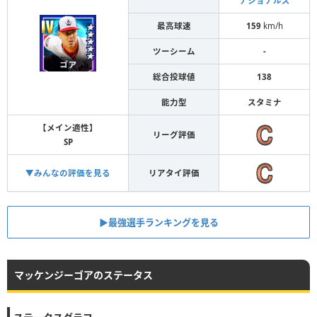
ナショナルズ
最高球速
159
km/h
ツーシーム
-
総合投球値
138
能力型
スタミナ
【メイン適性】
リーグ評価
SP
▼みんなの評価を見る
リアタイ評価
▶︎最強選手ランキングを見る
マッケンジーゴアのステータス