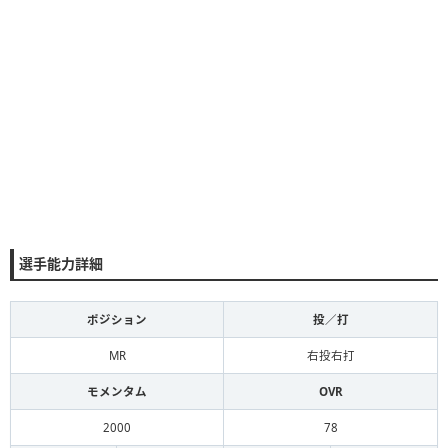
選手能力詳細
ポジション
投／打
MR
右投右打
モメンタム
OVR
2000
78