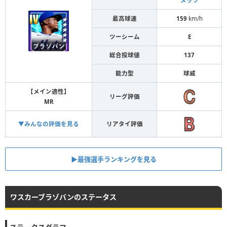
メッツ
最高球速
159
km/h
ツーシーム
E
総合投球値
137
能力型
球威
【メイン適性】
リーグ評価
MR
▼みんなの評価を見る
リアタイ評価
▶︎最強選手ランキングを見る
ワスカーブラゾバンのステータス