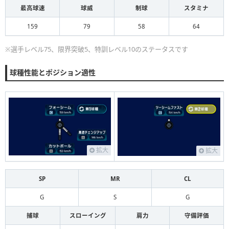
最高球速
球威
制球
スタミナ
159
79
58
64
※選手レベル75、限界突破5、特訓レベル10のステータスです
球種性能とポジション適性
拡大
拡大
SP
MR
CL
G
S
G
捕球
スローイング
肩力
守備評価