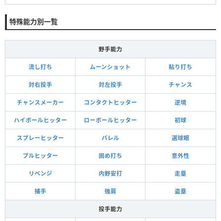
特殊能力別一覧
野手能力
流し打ち
ムーンショット
粘り打ち
対右投手
対左投手
チャンス
チャンスメーカー
コンタクトヒッター
逆境
ハイボールヒッター
ローボールヒッター
初球
スプレーヒッター
バレル
選球眼
プルヒッター
固め打ち
意外性
リベンジ
内野安打
走塁
捕手
強肩
盗塁
投手能力