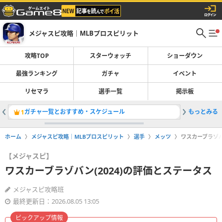
メジャスピ攻略｜MLBプロスピリット
攻略TOP
スターウォッチ
ショーダウン
最強ランキング
ガチャ
イベント
リセマラ
選手一覧
掲示板
ガチャ一覧とおすすめ・スケジュール
もっとみる
最強選手
1
2
ホーム
メジャスピ攻略｜MLBプロスピリット
選手
メッツ
ワスカーブラゾバ
【メジャスピ】
ワスカーブラゾバン(2024)の評価とステータス
メジャスピ攻略班
最終更新日：2026.08.05 13:05
ピックアップ情報