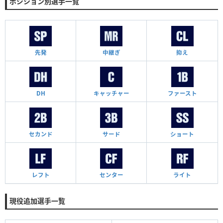
ポジション別選手一覧
先発
中継ぎ
抑え
DH
キャッチャー
ファースト
セカンド
サード
ショート
レフト
センター
ライト
現役追加選手一覧