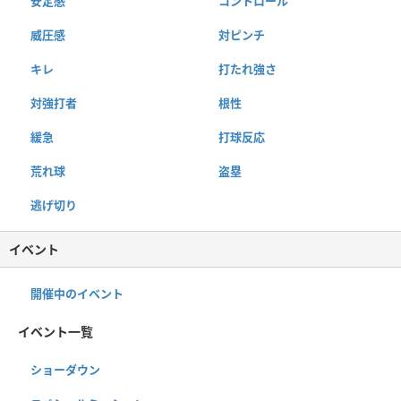
安定感
コントロール
威圧感
対ピンチ
キレ
打たれ強さ
対強打者
根性
緩急
打球反応
荒れ球
盗塁
逃げ切り
イベント
開催中のイベント
イベント一覧
ショーダウン