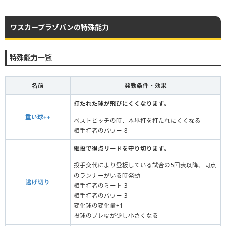
ワスカーブラゾバンの特殊能力
特殊能力一覧
名前
発動条件・効果
打たれた球が飛びにくくなります。
重い球++
ベストピッチの時、本塁打を打たれにくくなる
相手打者のパワー-8
継投で得点リードを守り切ります。
投手交代により登板している試合の5回表以降、同点
のランナーがいる時発動
逃げ切り
相手打者のミート-3
相手打者のパワー-3
変化球の変化量+1
投球のブレ幅が少し小さくなる