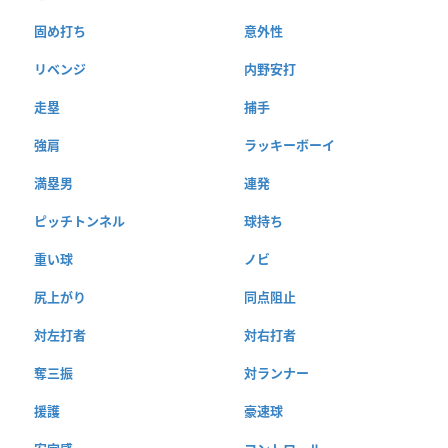
固め打ち
意外性
リベンジ
内野安打
走塁
捕手
強肩
ラッキーボーイ
満塁男
連発
ピッチトンネル
球持ち
重い球
ノビ
尻上がり
同点阻止
対左打者
対右打者
奪三振
対ランナー
援護
豪速球