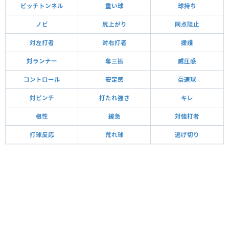
ピッチトンネル
重い球
球持ち
ノビ
尻上がり
同点阻止
対左打者
対右打者
援護
対ランナー
奪三振
威圧感
コントロール
安定感
豪速球
対ピンチ
打たれ強さ
キレ
根性
緩急
対強打者
打球反応
荒れ球
逃げ切り