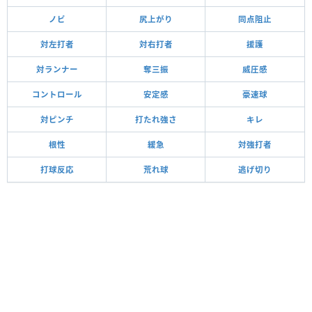
ノビ
尻上がり
同点阻止
対左打者
対右打者
援護
対ランナー
奪三振
威圧感
コントロール
安定感
豪速球
対ピンチ
打たれ強さ
キレ
根性
緩急
対強打者
打球反応
荒れ球
逃げ切り