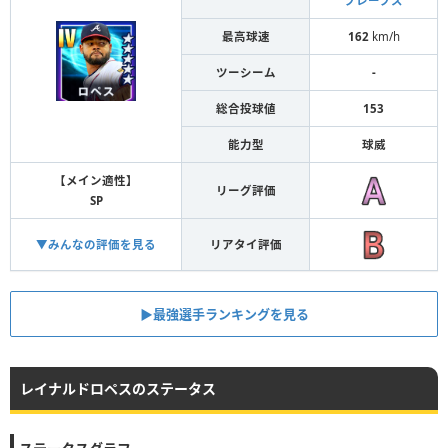
ブレーブス
最高球速
162
km/h
ツーシーム
-
総合投球値
153
能力型
球威
【メイン適性】
リーグ評価
SP
▼みんなの評価を見る
リアタイ評価
▶︎最強選手ランキングを見る
レイナルドロペスのステータス