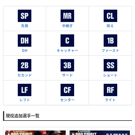
先発
中継ぎ
抑え
DH
キャッチャー
ファースト
セカンド
サード
ショート
レフト
センター
ライト
現役追加選手一覧