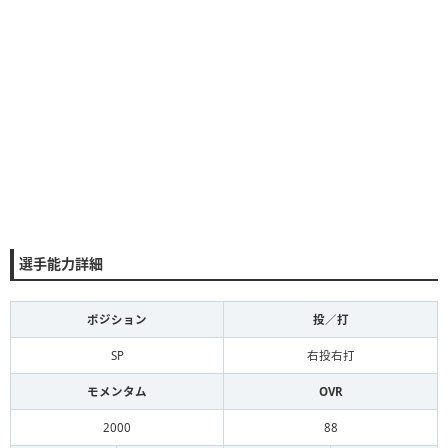
選手能力詳細
ポジション
投／打
SP
右投右打
モメンタム
OVR
2000
88