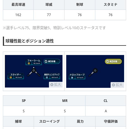
最高球速
球威
制球
スタミナ
162
77
76
76
※選手レベル75、限界突破5、特訓レベル10のステータスです
球種性能とポジション適性
拡大
拡大
SP
MR
CL
S
S
A
捕球
スローイング
肩力
守備評価