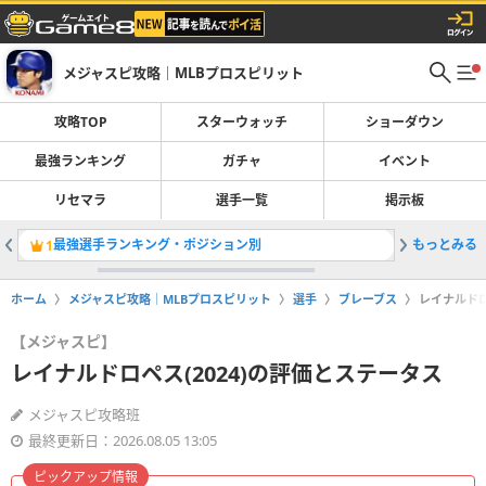
メジャスピ攻略｜MLBプロスピリット
攻略TOP
スターウォッチ
ショーダウン
最強ランキング
ガチャ
イベント
リセマラ
選手一覧
掲示板
最強選手ランキング・ポジション別
もっとみる
ミゲルカブ
1
2
ホーム
メジャスピ攻略｜MLBプロスピリット
選手
ブレーブス
レイナルドロ
【メジャスピ】
レイナルドロペス(2024)の評価とステータス
メジャスピ攻略班
最終更新日：2026.08.05 13:05
ピックアップ情報