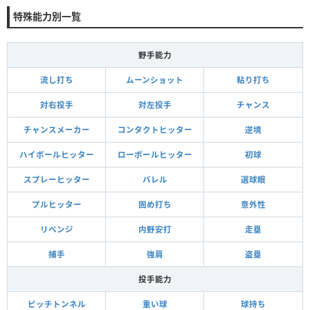
特殊能力別一覧
野手能力
流し打ち
ムーンショット
粘り打ち
対右投手
対左投手
チャンス
チャンスメーカー
コンタクトヒッター
逆境
ハイボールヒッター
ローボールヒッター
初球
スプレーヒッター
バレル
選球眼
プルヒッター
固め打ち
意外性
リベンジ
内野安打
走塁
捕手
強肩
盗塁
投手能力
ピッチトンネル
重い球
球持ち