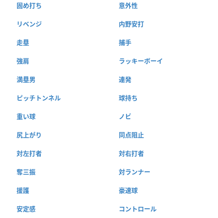
固め打ち
意外性
リベンジ
内野安打
走塁
捕手
強肩
ラッキーボーイ
満塁男
連発
ピッチトンネル
球持ち
重い球
ノビ
尻上がり
同点阻止
対左打者
対右打者
奪三振
対ランナー
援護
豪速球
安定感
コントロール