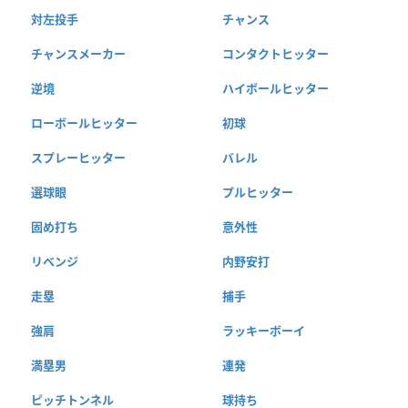
対左投手
チャンス
チャンスメーカー
コンタクトヒッター
逆境
ハイボールヒッター
ローボールヒッター
初球
スプレーヒッター
バレル
選球眼
プルヒッター
固め打ち
意外性
リベンジ
内野安打
走塁
捕手
強肩
ラッキーボーイ
満塁男
連発
ピッチトンネル
球持ち