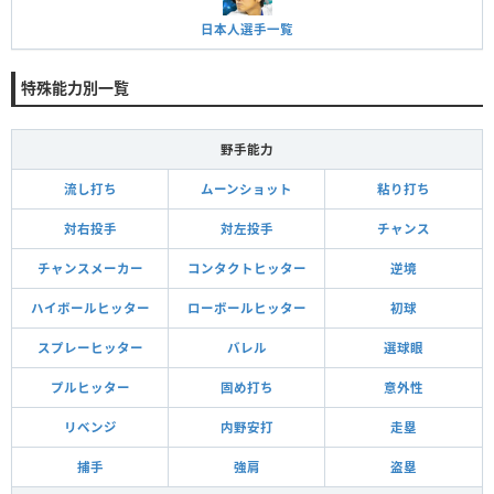
日本人選手一覧
特殊能力別一覧
野手能力
流し打ち
ムーンショット
粘り打ち
対右投手
対左投手
チャンス
チャンスメーカー
コンタクトヒッター
逆境
ハイボールヒッター
ローボールヒッター
初球
スプレーヒッター
バレル
選球眼
プルヒッター
固め打ち
意外性
リベンジ
内野安打
走塁
捕手
強肩
盗塁