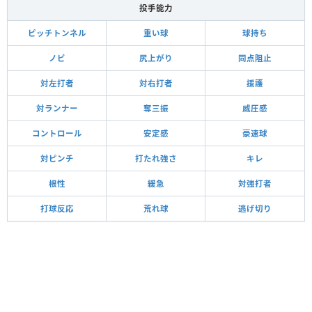
投手能力
ピッチトンネル
重い球
球持ち
ノビ
尻上がり
同点阻止
対左打者
対右打者
援護
対ランナー
奪三振
威圧感
コントロール
安定感
豪速球
対ピンチ
打たれ強さ
キレ
根性
緩急
対強打者
打球反応
荒れ球
逃げ切り