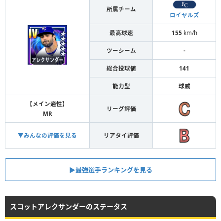
所属チーム
ロイヤルズ
最高球速
155
km/h
ツーシーム
-
総合投球値
141
能力型
球威
【メイン適性】
リーグ評価
MR
▼みんなの評価を見る
リアタイ評価
▶︎最強選手ランキングを見る
スコットアレクサンダーのステータス