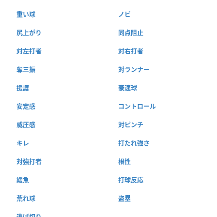
重い球
ノビ
尻上がり
同点阻止
対左打者
対右打者
奪三振
対ランナー
援護
豪速球
安定感
コントロール
威圧感
対ピンチ
キレ
打たれ強さ
対強打者
根性
緩急
打球反応
荒れ球
盗塁
逃げ切り