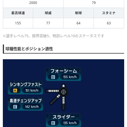
2000
79
最高球速
球威
制球
スタミナ
155
77
64
63
※選手レベル75、限界突破5、特訓レベル10のステータスです
球種性能とポジション適性