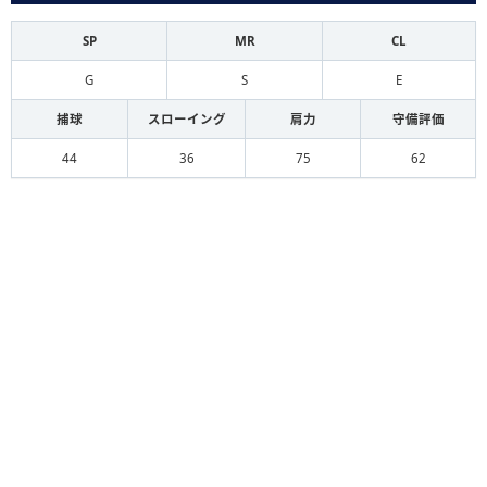
SP
MR
CL
G
S
E
捕球
スローイング
肩力
守備評価
44
36
75
62