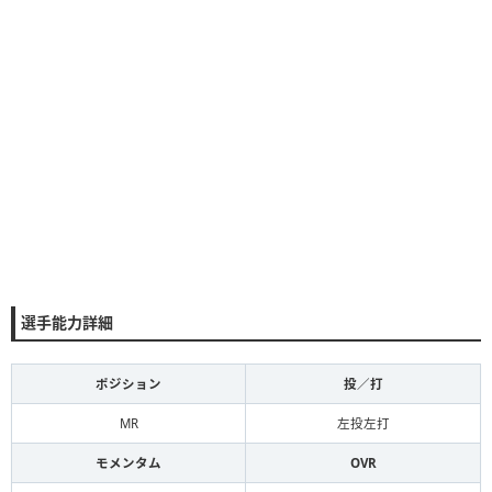
選手能力詳細
ポジション
投／打
MR
左投左打
モメンタム
OVR