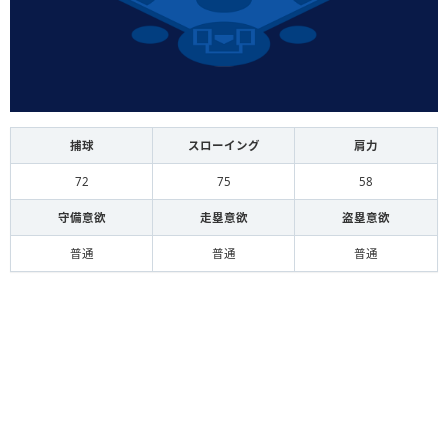
捕球
スローイング
肩力
72
75
58
守備意欲
走塁意欲
盗塁意欲
普通
普通
普通