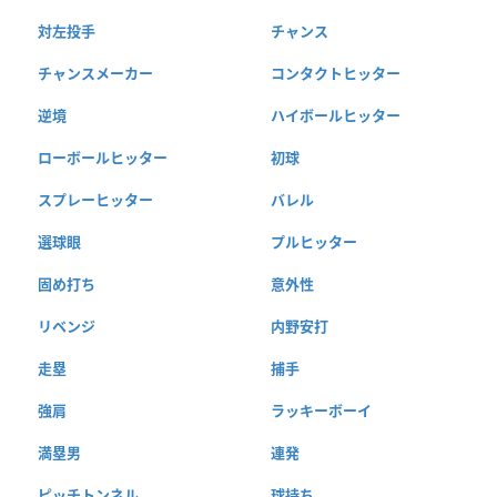
対左投手
チャンス
チャンスメーカー
コンタクトヒッター
逆境
ハイボールヒッター
ローボールヒッター
初球
スプレーヒッター
バレル
選球眼
プルヒッター
固め打ち
意外性
リベンジ
内野安打
走塁
捕手
強肩
ラッキーボーイ
満塁男
連発
ピッチトンネル
球持ち