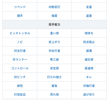
リベンジ
内野安打
走塁
捕手
強肩
盗塁
投手能力
ピッチトンネル
重い球
球持ち
ノビ
尻上がり
同点阻止
対左打者
対右打者
援護
対ランナー
奪三振
威圧感
コントロール
安定感
豪速球
対ピンチ
打たれ強さ
キレ
根性
緩急
対強打者
打球反応
荒れ球
逃げ切り