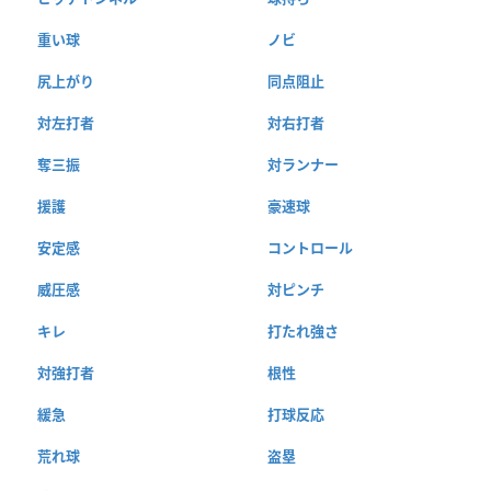
重い球
ノビ
尻上がり
同点阻止
対左打者
対右打者
奪三振
対ランナー
援護
豪速球
安定感
コントロール
威圧感
対ピンチ
キレ
打たれ強さ
対強打者
根性
緩急
打球反応
荒れ球
盗塁