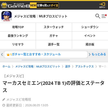
メジャスピ攻略｜MLBプロスピリット
攻略TOP
スターウォッチ
ショーダウン
最強ランキング
ガチャ
イベント
リセマラ
選手一覧
掲示板
ガチャ一覧とおすすめ・スケジュール
もっとみる
スターウ
1
2
ホーム
メジャスピ攻略｜MLBプロスピリット
選手
アスレチックス
マーカス
【メジャスピ】
マーカスセミエン(2024 TB 1)の評価とステータ
ス
メジャスピ攻略班
最終更新日：2026.08.05 13:05