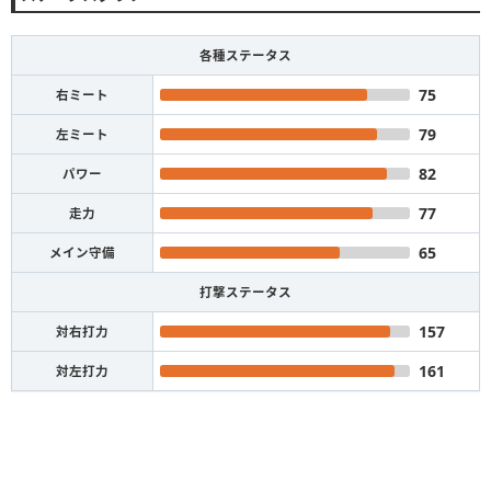
各種ステータス
75
右ミート
79
左ミート
82
パワー
77
走力
65
メイン守備
打撃ステータス
157
対右打力
161
対左打力