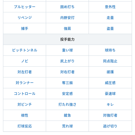
プルヒッター
固め打ち
意外性
リベンジ
内野安打
走塁
捕手
強肩
盗塁
投手能力
ピッチトンネル
重い球
球持ち
ノビ
尻上がり
同点阻止
対左打者
対右打者
援護
対ランナー
奪三振
威圧感
コントロール
安定感
豪速球
対ピンチ
打たれ強さ
キレ
根性
緩急
対強打者
打球反応
荒れ球
逃げ切り