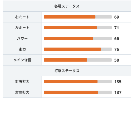
各種ステータス
69
右ミート
71
左ミート
66
パワー
76
走力
58
メイン守備
打撃ステータス
135
対右打力
137
対左打力