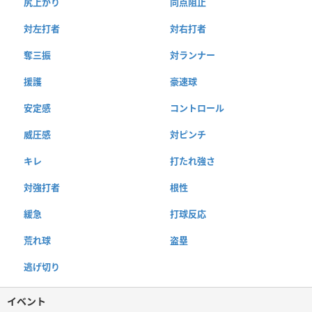
尻上がり
同点阻止
対左打者
対右打者
奪三振
対ランナー
援護
豪速球
安定感
コントロール
威圧感
対ピンチ
キレ
打たれ強さ
対強打者
根性
緩急
打球反応
荒れ球
盗塁
逃げ切り
イベント