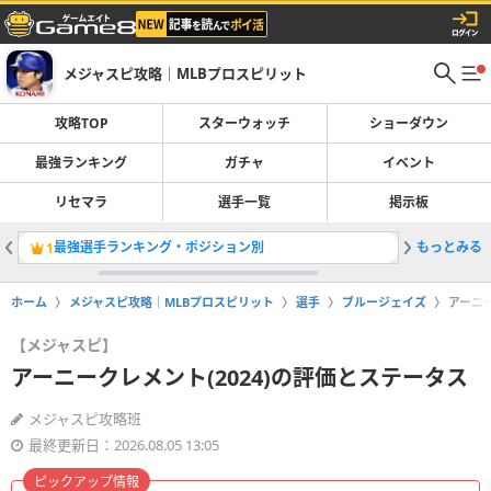
メジャスピ攻略｜MLBプロスピリット
攻略TOP
スターウォッチ
ショーダウン
最強ランキング
ガチャ
イベント
リセマラ
選手一覧
掲示板
最強選手ランキング・ポジション別
もっとみる
ガチャ一
1
2
ホーム
メジャスピ攻略｜MLBプロスピリット
選手
ブルージェイズ
アーニー
【メジャスピ】
アーニークレメント(2024)の評価とステータス
メジャスピ攻略班
最終更新日：2026.08.05 13:05
ピックアップ情報