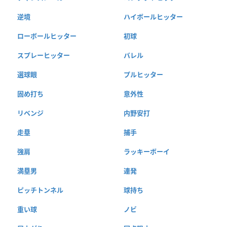
逆境
ハイボールヒッター
ローボールヒッター
初球
スプレーヒッター
バレル
選球眼
プルヒッター
固め打ち
意外性
リベンジ
内野安打
走塁
捕手
強肩
ラッキーボーイ
満塁男
連発
ピッチトンネル
球持ち
重い球
ノビ