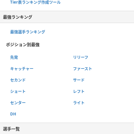
Tier表ランキング作成ツール
最強ランキング
最強選手ランキング
ポジション別最強
先発
リリーフ
キャッチャー
ファースト
セカンド
サード
ショート
レフト
センター
ライト
DH
選手一覧