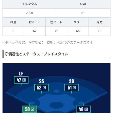
モメンタム
OVR
2000
81
弾道
右ミート
左ミート
パワー
走力
3
69
71
66
76
※選手レベル75、限界突破5、特訓レベル10のステータスです
守備適性とステータス｜プレイスタイル