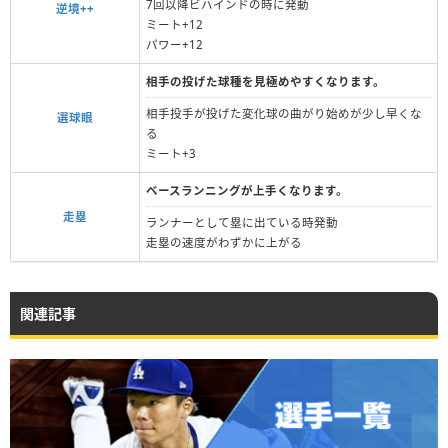
7回以降ビハインドの時に発動
逆境++
ミート+12
パワー+12
相手の投げた球種を見極めやすくなります。
相手投手が投げた変化球の曲がり始めが少し早くな
選球眼
る
ミート+3
ベースランニングが上手くなります。
走塁
ランナーとして塁に出ている時発動
走塁の速度がわずかに上がる
関連記事