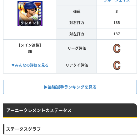
ブルージェイズ
弾道
3
対右打力
135
対左打力
137
【メイン適性】
リーグ評価
3B
▼みんなの評価を見る
リアタイ評価
▶︎最強選手ランキングを見る
アーニークレメントのステータス
ステータスグラフ