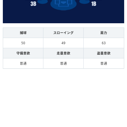
捕球
スローイング
肩力
50
49
63
守備意欲
走塁意欲
盗塁意欲
普通
普通
普通