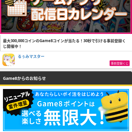
最大300,000コインのGame8コインが当たる！30秒で引ける事前登録く
じ開催中！
るぅみマスター
事前登録くじ
Game8からのお知らせ