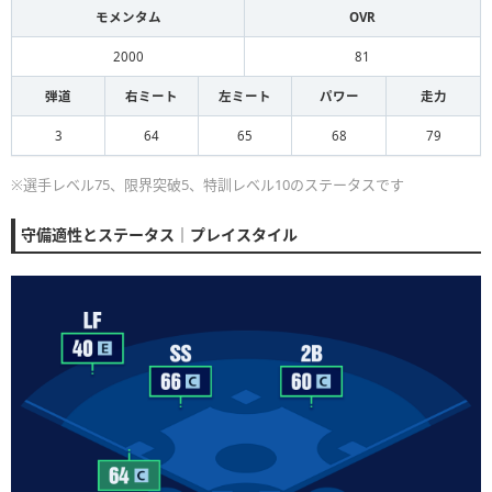
モメンタム
OVR
2000
81
弾道
右ミート
左ミート
パワー
走力
3
64
65
68
79
※選手レベル75、限界突破5、特訓レベル10のステータスです
守備適性とステータス｜プレイスタイル