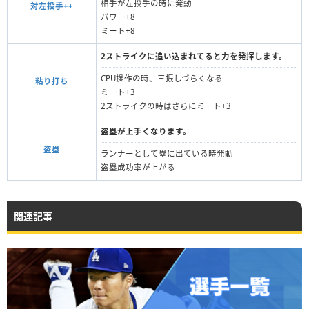
相手が左投手の時に発動
対左投手++
パワー+8
ミート+8
2ストライクに追い込まれてると力を発揮します。
CPU操作の時、三振しづらくなる
粘り打ち
ミート+3
2ストライクの時はさらにミート+3
盗塁が上手くなります。
盗塁
ランナーとして塁に出ている時発動
盗塁成功率が上がる
関連記事