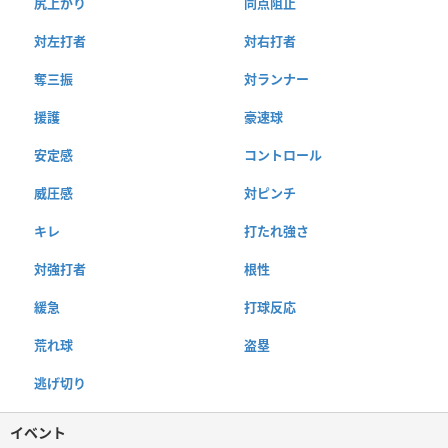
尻上がり
同点阻止
対左打者
対右打者
奪三振
対ランナー
援護
豪速球
安定感
コントロール
威圧感
対ピンチ
キレ
打たれ強さ
対強打者
根性
緩急
打球反応
荒れ球
盗塁
逃げ切り
イベント