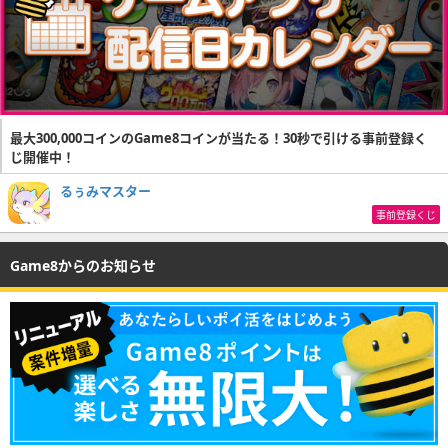
最大300,000コインのGame8コインが当たる！30秒で引ける事前登録く
じ開催中！
るぅみマスター
事前登録くじ
Game8からのお知らせ