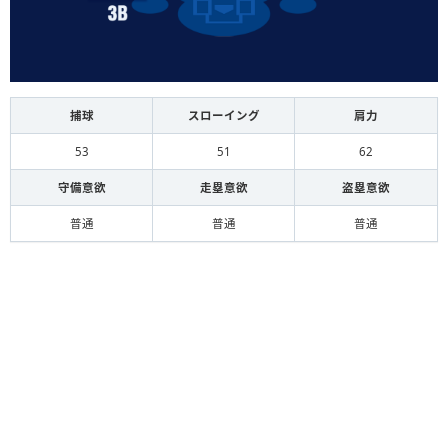
捕球
スローイング
肩力
53
51
62
守備意欲
走塁意欲
盗塁意欲
普通
普通
普通