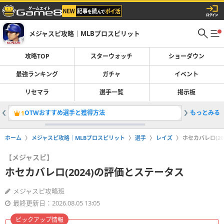
メジャスピ攻略｜MLBプロスピリット
攻略TOP
スターウォッチ
ショーダウン
最強ランキング
ガチャ
イベント
リセマラ
選手一覧
掲示板
OTWおすすめ選手と獲得方法
もっとみる
ガチャ一
1
2
ホーム
メジャスピ攻略｜MLBプロスピリット
選手
レイズ
ホセカバレロ(2
【メジャスピ】
ホセカバレロ(2024)の評価とステータス
メジャスピ攻略班
最終更新日：2026.08.05 13:05
ピックアップ情報