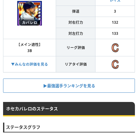
レイズ
弾道
3
対右打力
132
対左打力
133
【メイン適性】
リーグ評価
3B
▼みんなの評価を見る
リアタイ評価
▶︎最強選手ランキングを見る
ホセカバレロのステータス
ステータスグラフ