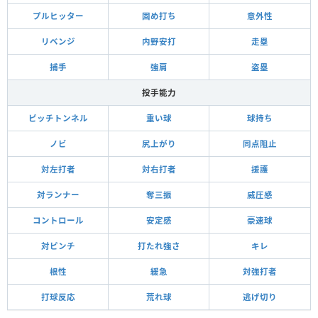
プルヒッター
固め打ち
意外性
リベンジ
内野安打
走塁
捕手
強肩
盗塁
投手能力
ピッチトンネル
重い球
球持ち
ノビ
尻上がり
同点阻止
対左打者
対右打者
援護
対ランナー
奪三振
威圧感
コントロール
安定感
豪速球
対ピンチ
打たれ強さ
キレ
根性
緩急
対強打者
打球反応
荒れ球
逃げ切り