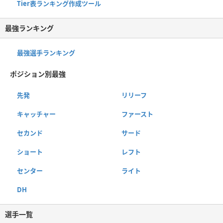
Tier表ランキング作成ツール
最強ランキング
最強選手ランキング
ポジション別最強
先発
リリーフ
キャッチャー
ファースト
セカンド
サード
ショート
レフト
センター
ライト
DH
選手一覧