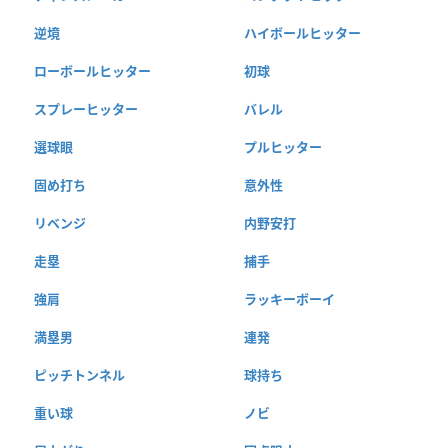
逆境
ハイボールヒッター
ローボールヒッター
初球
スプレーヒッター
バレル
選球眼
プルヒッター
固め打ち
意外性
リベンジ
内野安打
走塁
捕手
強肩
ラッキーボーイ
満塁男
連発
ピッチトンネル
球持ち
重い球
ノビ