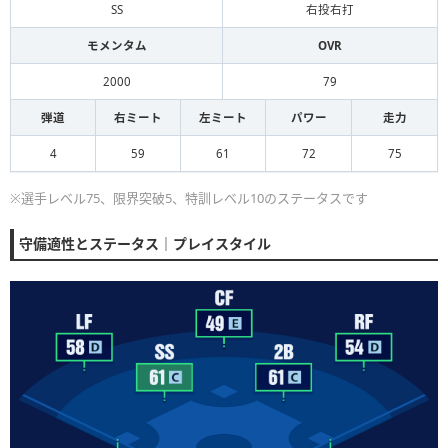
SS
右投右打
モメンタム
OVR
2000
79
弾道
右ミート
左ミート
パワー
走力
4
59
61
72
75
※選手レベル75、限界突破5、特訓レベル10のステータスです
守備適性とステータス｜プレイスタイル