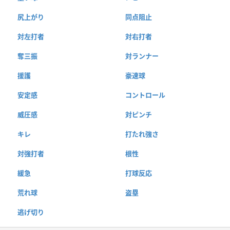
尻上がり
同点阻止
対左打者
対右打者
奪三振
対ランナー
援護
豪速球
安定感
コントロール
威圧感
対ピンチ
キレ
打たれ強さ
対強打者
根性
緩急
打球反応
荒れ球
盗塁
逃げ切り