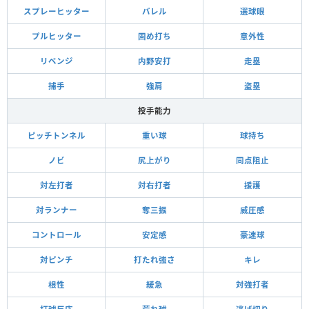
スプレーヒッター
バレル
選球眼
プルヒッター
固め打ち
意外性
リベンジ
内野安打
走塁
捕手
強肩
盗塁
投手能力
ピッチトンネル
重い球
球持ち
ノビ
尻上がり
同点阻止
対左打者
対右打者
援護
対ランナー
奪三振
威圧感
コントロール
安定感
豪速球
対ピンチ
打たれ強さ
キレ
根性
緩急
対強打者