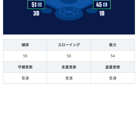
捕球
スローイング
肩力
59
50
54
守備意欲
走塁意欲
盗塁意欲
普通
普通
普通