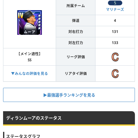
所属チーム
マリナーズ
弾道
4
対右打力
131
対左打力
133
【メイン適性】
リーグ評価
SS
▼みんなの評価を見る
リアタイ評価
▶︎最強選手ランキングを見る
ディランムーアのステータス
ステータスグラフ