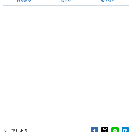
打球反応
荒れ球
逃げ切り
シェアしよう