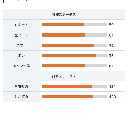
各種ステータス
59
右ミート
61
左ミート
72
パワー
75
走力
61
メイン守備
打撃ステータス
131
対右打力
133
対左打力