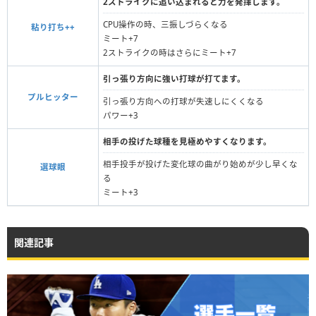
2ストライクに追い込まれると力を発揮します。
CPU操作の時、三振しづらくなる
粘り打ち++
ミート+7
2ストライクの時はさらにミート+7
引っ張り方向に強い打球が打てます。
プルヒッター
引っ張り方向への打球が失速しにくくなる
パワー+3
相手の投げた球種を見極めやすくなります。
相手投手が投げた変化球の曲がり始めが少し早くな
選球眼
る
ミート+3
関連記事