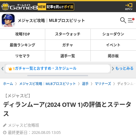
メジャスピ攻略｜MLBプロスピリット
攻略TOP
スターウォッチ
ショーダウン
最強ランキング
ガチャ
イベント
リセマラ
選手一覧
掲示板
ガチャ一覧とおすすめ・スケジュール
もっとみる
1
2
ホーム
メジャスピ攻略｜MLBプロスピリット
選手
マリナーズ
ディランムーア
【メジャスピ】
ディランムーア(2024 OTW 1)の評価とステータ
ス
メジャスピ攻略班
最終更新日：2026.08.05 13:05