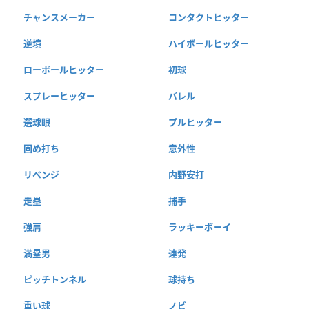
チャンスメーカー
コンタクトヒッター
逆境
ハイボールヒッター
ローボールヒッター
初球
スプレーヒッター
バレル
選球眼
プルヒッター
固め打ち
意外性
リベンジ
内野安打
走塁
捕手
強肩
ラッキーボーイ
満塁男
連発
ピッチトンネル
球持ち
重い球
ノビ