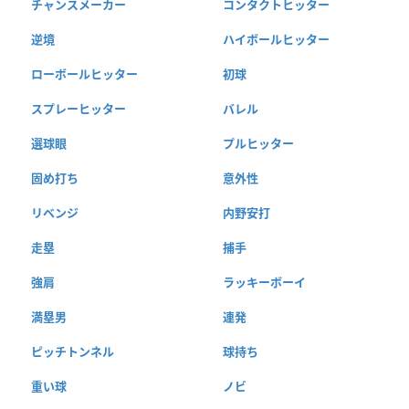
チャンスメーカー
コンタクトヒッター
逆境
ハイボールヒッター
ローボールヒッター
初球
スプレーヒッター
バレル
選球眼
プルヒッター
固め打ち
意外性
リベンジ
内野安打
走塁
捕手
強肩
ラッキーボーイ
満塁男
連発
ピッチトンネル
球持ち
重い球
ノビ