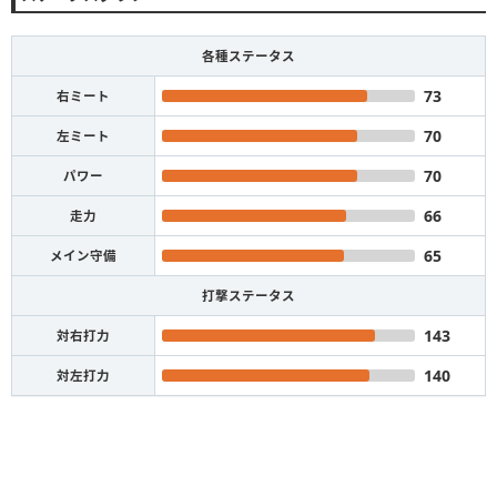
各種ステータス
73
右ミート
70
左ミート
70
パワー
66
走力
65
メイン守備
打撃ステータス
143
対右打力
140
対左打力