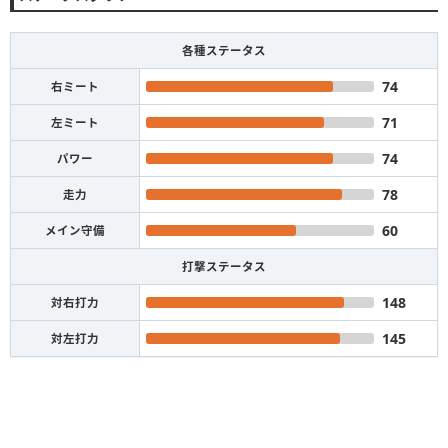
各種ステータス
74
右ミート
71
左ミート
74
パワー
78
走力
60
メイン守備
打撃ステータス
148
対右打力
145
対左打力