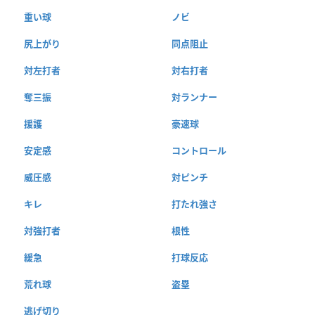
重い球
ノビ
尻上がり
同点阻止
対左打者
対右打者
奪三振
対ランナー
援護
豪速球
安定感
コントロール
威圧感
対ピンチ
キレ
打たれ強さ
対強打者
根性
緩急
打球反応
荒れ球
盗塁
逃げ切り