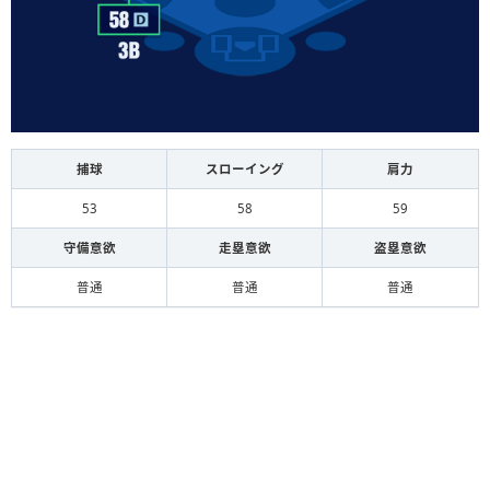
捕球
スローイング
肩力
53
58
59
守備意欲
走塁意欲
盗塁意欲
普通
普通
普通