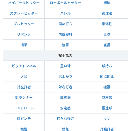
ハイボールヒッター
ローボールヒッター
初球
スプレーヒッター
バレル
選球眼
プルヒッター
固め打ち
意外性
リベンジ
内野安打
走塁
捕手
強肩
盗塁
投手能力
ピッチトンネル
重い球
球持ち
ノビ
尻上がり
同点阻止
対左打者
対右打者
援護
対ランナー
奪三振
威圧感
コントロール
安定感
豪速球
対ピンチ
打たれ強さ
キレ
根性
緩急
対強打者