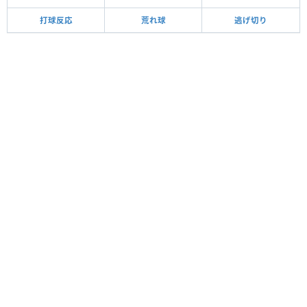
打球反応
荒れ球
逃げ切り