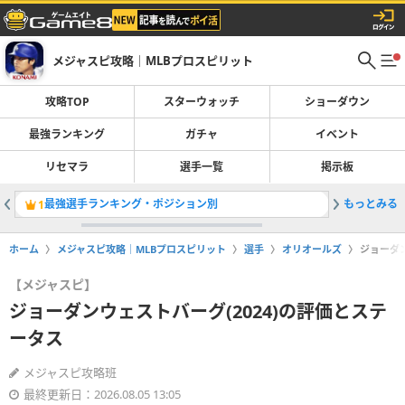
メジャスピ攻略｜MLBプロスピリット
攻略TOP
スターウォッチ
ショーダウン
最強ランキング
ガチャ
イベント
リセマラ
選手一覧
掲示板
最強選手ランキング・ポジション別
もっとみる
レジェン
1
2
ホーム
メジャスピ攻略｜MLBプロスピリット
選手
オリオールズ
ジョーダン
【メジャスピ】
ジョーダンウェストバーグ(2024)の評価とステ
ータス
メジャスピ攻略班
最終更新日：2026.08.05 13:05