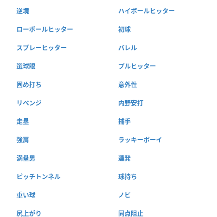
逆境
ハイボールヒッター
ローボールヒッター
初球
スプレーヒッター
バレル
選球眼
プルヒッター
固め打ち
意外性
リベンジ
内野安打
走塁
捕手
強肩
ラッキーボーイ
満塁男
連発
ピッチトンネル
球持ち
重い球
ノビ
尻上がり
同点阻止