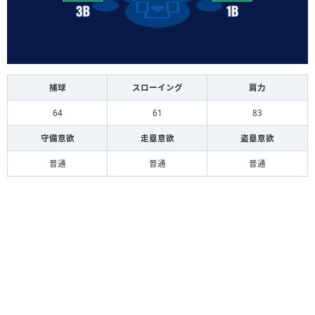
捕球
スローイング
肩力
64
61
83
守備意欲
走塁意欲
盗塁意欲
普通
普通
普通