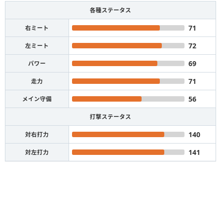
各種ステータス
71
右ミート
72
左ミート
69
パワー
71
走力
56
メイン守備
打撃ステータス
140
対右打力
141
対左打力