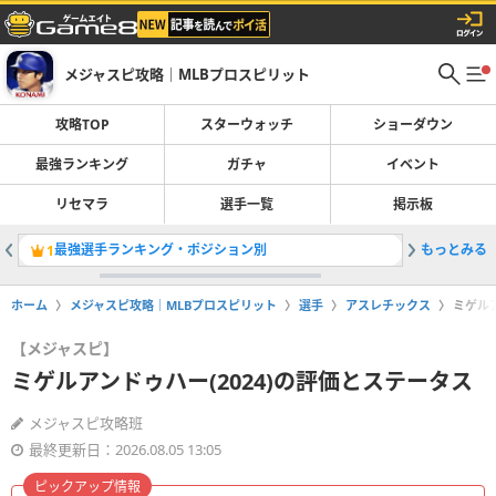
メジャスピ攻略｜MLBプロスピリット
攻略TOP
スターウォッチ
ショーダウン
最強ランキング
ガチャ
イベント
リセマラ
選手一覧
掲示板
最強選手ランキング・ポジション別
もっとみる
OTWお
1
2
ホーム
メジャスピ攻略｜MLBプロスピリット
選手
アスレチックス
ミゲルア
【メジャスピ】
ミゲルアンドゥハー(2024)の評価とステータス
メジャスピ攻略班
最終更新日：2026.08.05 13:05
ピックアップ情報