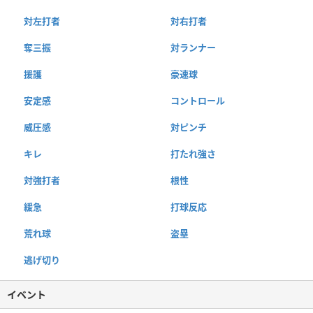
対左打者
対右打者
奪三振
対ランナー
援護
豪速球
安定感
コントロール
威圧感
対ピンチ
キレ
打たれ強さ
対強打者
根性
緩急
打球反応
荒れ球
盗塁
逃げ切り
イベント