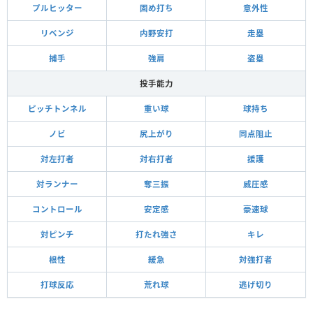
プルヒッター
固め打ち
意外性
リベンジ
内野安打
走塁
捕手
強肩
盗塁
投手能力
ピッチトンネル
重い球
球持ち
ノビ
尻上がり
同点阻止
対左打者
対右打者
援護
対ランナー
奪三振
威圧感
コントロール
安定感
豪速球
対ピンチ
打たれ強さ
キレ
根性
緩急
対強打者
打球反応
荒れ球
逃げ切り