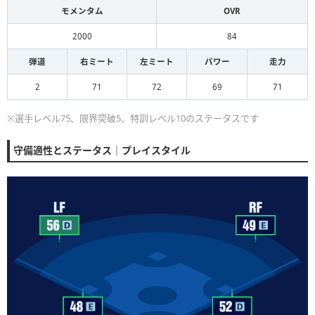
モメンタム
OVR
2000
84
弾道
右ミート
左ミート
パワー
走力
2
71
72
69
71
※選手レベル75、限界突破5、特訓レベル10のステータスです
守備適性とステータス｜プレイスタイル