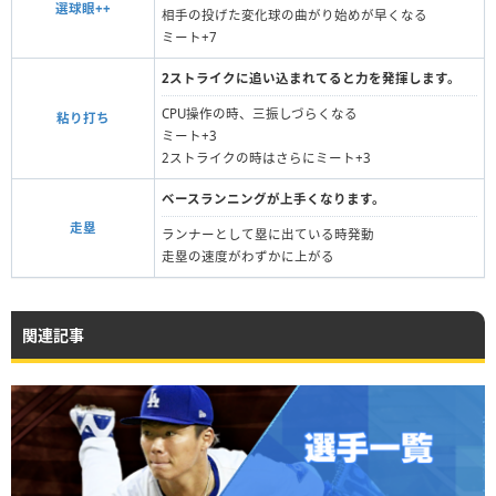
選球眼++
相手の投げた変化球の曲がり始めが早くなる
ミート+7
2ストライクに追い込まれてると力を発揮します。
CPU操作の時、三振しづらくなる
粘り打ち
ミート+3
2ストライクの時はさらにミート+3
ベースランニングが上手くなります。
走塁
ランナーとして塁に出ている時発動
走塁の速度がわずかに上がる
関連記事