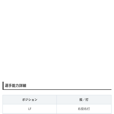
選手能力詳細
ポジション
投／打
LF
右投右打