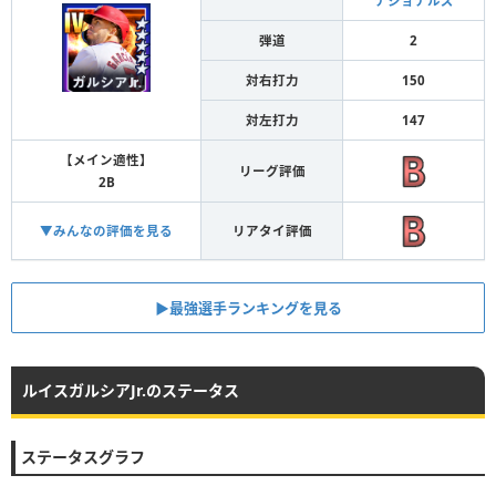
ナショナルズ
弾道
2
対右打力
150
対左打力
147
【メイン適性】
リーグ評価
2B
▼みんなの評価を見る
リアタイ評価
▶︎最強選手ランキングを見る
ルイスガルシアJr.のステータス
ステータスグラフ