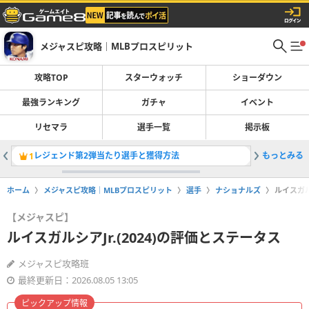
メジャスピ攻略｜MLBプロスピリット
攻略TOP
スターウォッチ
ショーダウン
最強ランキング
ガチャ
イベント
リセマラ
選手一覧
掲示板
レジェンド第2弾当たり選手と獲得方法
もっとみる
ジョシュジ
1
2
ホーム
メジャスピ攻略｜MLBプロスピリット
選手
ナショナルズ
ルイスガル
【メジャスピ】
ルイスガルシアJr.(2024)の評価とステータス
メジャスピ攻略班
最終更新日：2026.08.05 13:05
ピックアップ情報