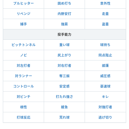
プルヒッター
固め打ち
意外性
リベンジ
内野安打
走塁
捕手
強肩
盗塁
投手能力
ピッチトンネル
重い球
球持ち
ノビ
尻上がり
同点阻止
対左打者
対右打者
援護
対ランナー
奪三振
威圧感
コントロール
安定感
豪速球
対ピンチ
打たれ強さ
キレ
根性
緩急
対強打者
打球反応
荒れ球
逃げ切り