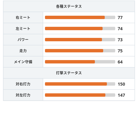
各種ステータス
77
右ミート
74
左ミート
73
パワー
75
走力
64
メイン守備
打撃ステータス
150
対右打力
147
対左打力