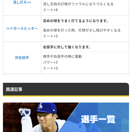
流し打ち++
流し方向の打球がファウルになりづらくなる
ミート+8
高めの球をうまく打てるようになります。
ハイボールヒッター
高めの球を打った時、打球が少し飛びやすくなる
ミート+3
右投手に対して強くなります。
相手が右投手の時に発動
対右投手
パワー+3
ミート+3
関連記事