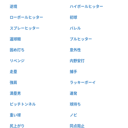
逆境
ハイボールヒッター
ローボールヒッター
初球
スプレーヒッター
バレル
選球眼
プルヒッター
固め打ち
意外性
リベンジ
内野安打
走塁
捕手
強肩
ラッキーボーイ
満塁男
連発
ピッチトンネル
球持ち
重い球
ノビ
尻上がり
同点阻止