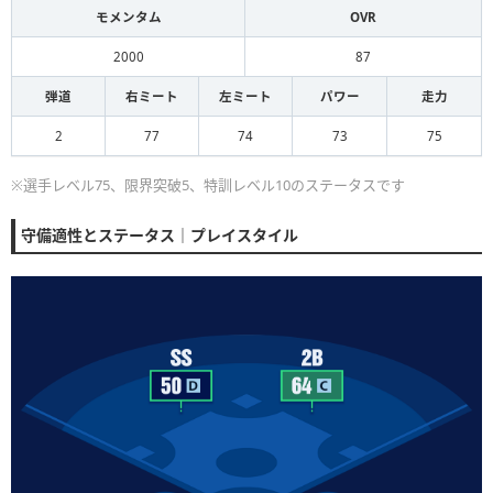
モメンタム
OVR
2000
87
弾道
右ミート
左ミート
パワー
走力
2
77
74
73
75
※選手レベル75、限界突破5、特訓レベル10のステータスです
守備適性とステータス｜プレイスタイル