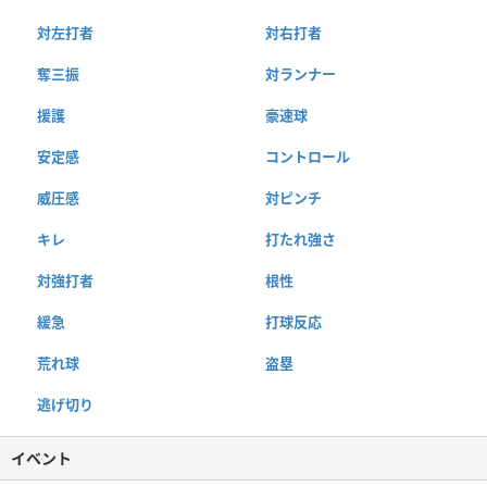
対左打者
対右打者
奪三振
対ランナー
援護
豪速球
安定感
コントロール
威圧感
対ピンチ
キレ
打たれ強さ
対強打者
根性
緩急
打球反応
荒れ球
盗塁
逃げ切り
イベント