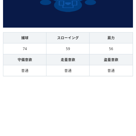
捕球
スローイング
肩力
74
59
56
守備意欲
走塁意欲
盗塁意欲
普通
普通
普通