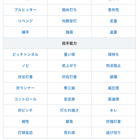
プルヒッター
固め打ち
意外性
リベンジ
内野安打
走塁
捕手
強肩
盗塁
投手能力
ピッチトンネル
重い球
球持ち
ノビ
尻上がり
同点阻止
対左打者
対右打者
援護
対ランナー
奪三振
威圧感
コントロール
安定感
豪速球
対ピンチ
打たれ強さ
キレ
根性
緩急
対強打者
打球反応
荒れ球
逃げ切り