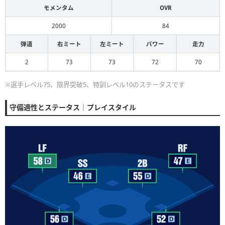
モメンタム
OVR
2000
84
弾道
右ミート
左ミート
パワー
走力
2
73
73
72
70
※選手レベル75、限界突破5、特訓レベル10のステータスです
守備適性とステータス｜プレイスタイル