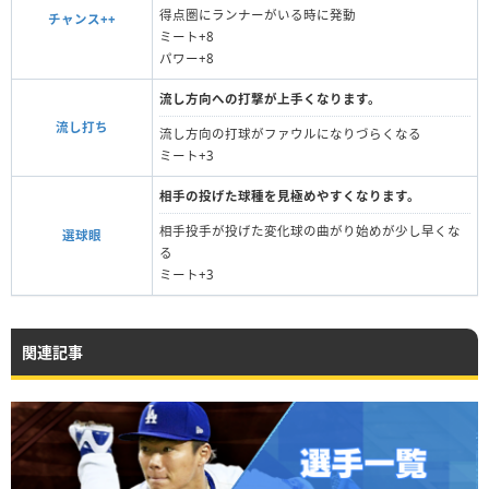
得点圏にランナーがいる時に発動
チャンス++
ミート+8
パワー+8
流し方向への打撃が上手くなります。
流し打ち
流し方向の打球がファウルになりづらくなる
ミート+3
相手の投げた球種を見極めやすくなります。
相手投手が投げた変化球の曲がり始めが少し早くな
選球眼
る
ミート+3
関連記事