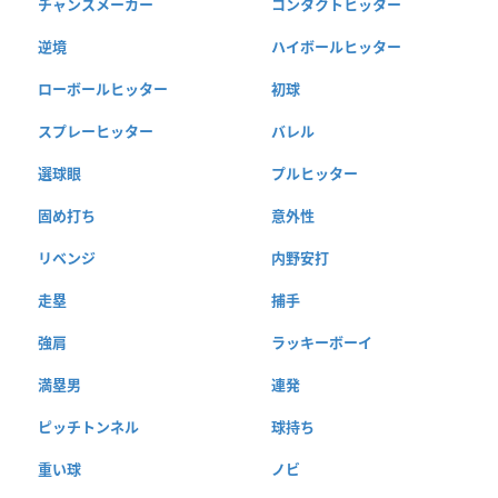
チャンスメーカー
コンタクトヒッター
逆境
ハイボールヒッター
ローボールヒッター
初球
スプレーヒッター
バレル
選球眼
プルヒッター
固め打ち
意外性
リベンジ
内野安打
走塁
捕手
強肩
ラッキーボーイ
満塁男
連発
ピッチトンネル
球持ち
重い球
ノビ