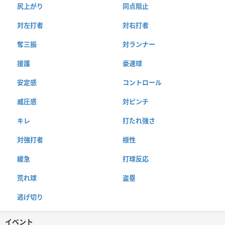
尻上がり
同点阻止
対左打者
対右打者
奪三振
対ランナー
援護
豪速球
安定感
コントロール
威圧感
対ピンチ
キレ
打たれ強さ
対強打者
根性
緩急
打球反応
荒れ球
盗塁
逃げ切り
イベント