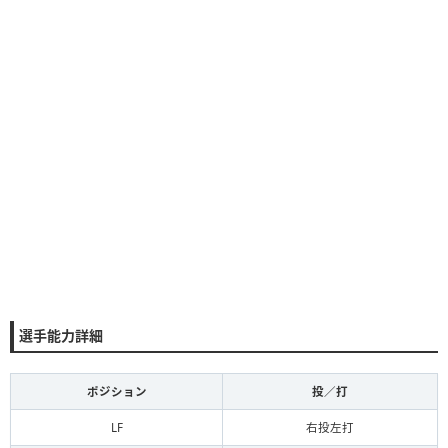
選手能力詳細
ポジション
投／打
LF
右投左打