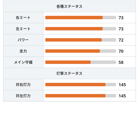
各種ステータス
73
右ミート
73
左ミート
72
パワー
70
走力
58
メイン守備
打撃ステータス
145
対右打力
145
対左打力