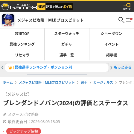
メジャスピ攻略｜MLBプロスピリット
攻略TOP
スターウォッチ
ショーダウン
最強ランキング
ガチャ
イベント
リセマラ
選手一覧
掲示板
最強選手ランキング・ポジション別
もっとみる
スターウ
1
2
ホーム
メジャスピ攻略｜MLBプロスピリット
選手
カージナルス
ブレンダン
【メジャスピ】
ブレンダンドノバン(2024)の評価とステータス
メジャスピ攻略班
最終更新日：2026.08.05 13:05
ピックアップ情報