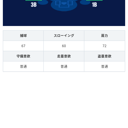
捕球
スローイング
肩力
67
60
72
守備意欲
走塁意欲
盗塁意欲
普通
普通
普通