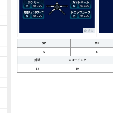
拡大
SP
MR
S
S
捕球
スローイング
53
59