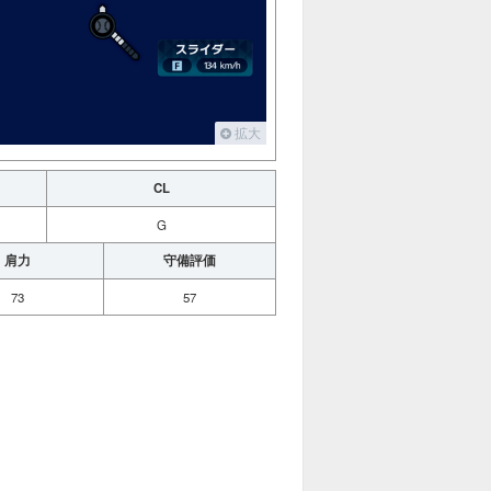
拡大
CL
G
肩力
守備評価
73
57