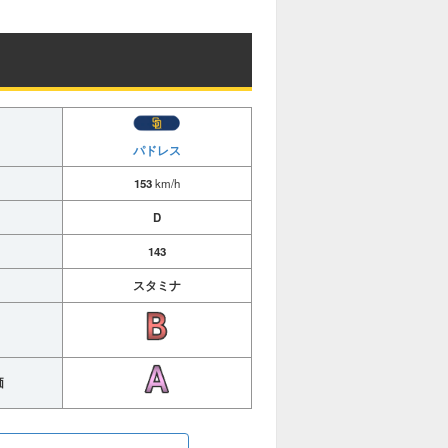
パドレス
153
km/h
D
143
スタミナ
価