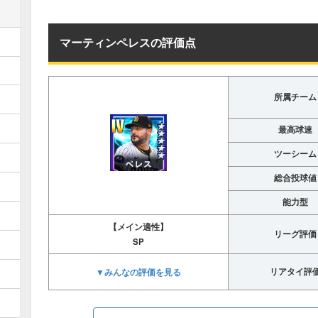
マーティンペレスの評価点
所属チーム
最高球速
ツーシーム
総合投球値
能力型
【メイン適性】
リーグ評価
SP
▼みんなの評価を見る
リアタイ評