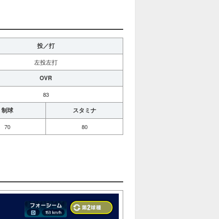
投／打
左投左打
OVR
83
制球
スタミナ
70
80