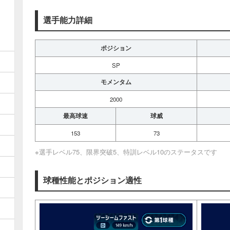
選手能力詳細
ポジション
SP
モメンタム
2000
最高球速
球威
153
73
※選手レベル75、限界突破5、特訓レベル10のステータスです
球種性能とポジション適性