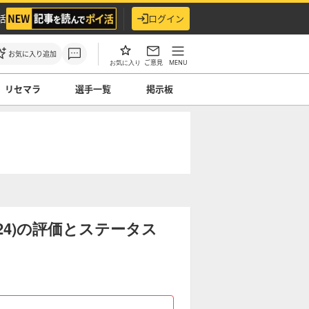
活
ログイン
お気に入り追加
ご意見
MENU
お気に入り
リセマラ
選手一覧
掲示板
24)の評価とステータス