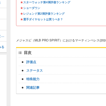
★
法
スターウォッチ第4弾評価ランキング
★
ショーダウン
★
レジェンド第2弾評価ランキング
★
選手ダイヤセットは買うべき？
ソニーグレイ(2026 S1 OTW 4)の評価とステータス
メジャスピ（MLB PRO SPIRIT）におけるマーティンペレス(20
みる
目次
評価点
ステータス
特殊能力
関連記事