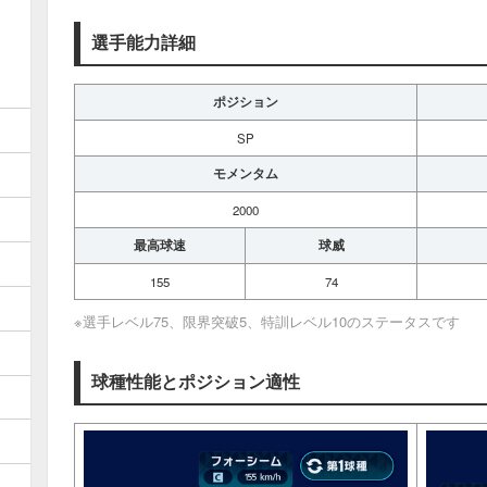
選手能力詳細
ポジション
SP
モメンタム
2000
最高球速
球威
155
74
※選手レベル75、限界突破5、特訓レベル10のステータスです
球種性能とポジション適性