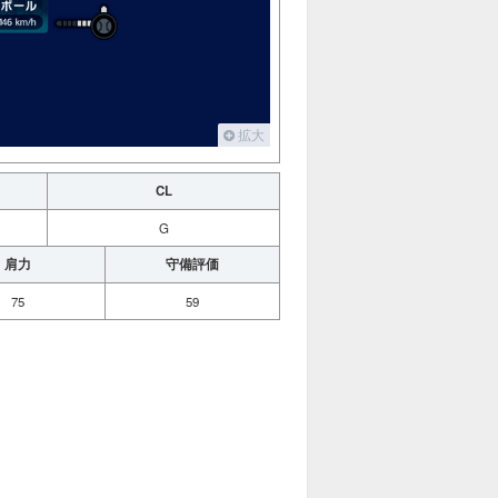
拡大
CL
G
肩力
守備評価
75
59