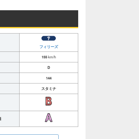
フィリーズ
155
km/h
D
144
スタミナ
価