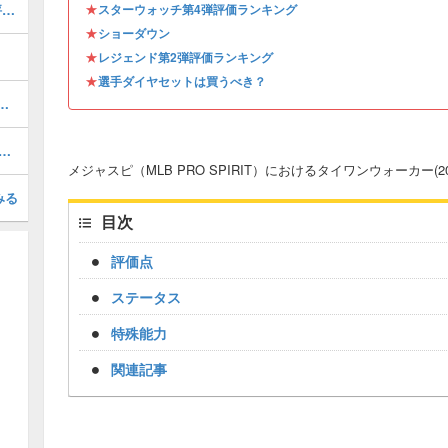
★
ジェイコブデグロム(2025 S1 AS1)の評価とステータス
スターウォッチ第4弾評価ランキング
★
ショーダウン
★
レジェンド第2弾評価ランキング
★
選手ダイヤセットは買うべき？
(2026 S1 SW 2)の評価とステータス
ブデグロム(2024 TB 1)の評価とステータス
メジャスピ（MLB PRO SPIRIT）におけるタイワンウォーカー(2
みる
目次
評価点
ステータス
特殊能力
関連記事