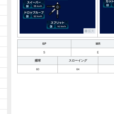
拡大
SP
MR
S
E
捕球
スローイング
60
64