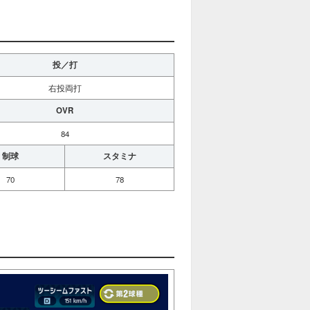
投／打
右投両打
OVR
84
制球
スタミナ
70
78