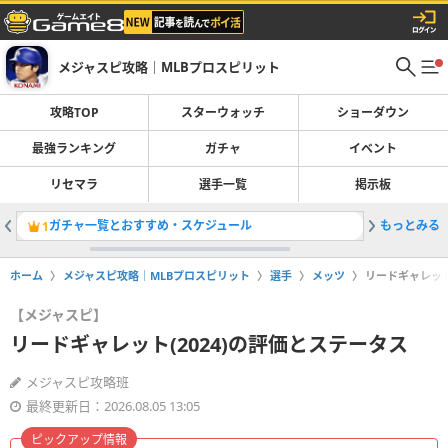
メジャスピ攻略｜MLBプロスピリット
攻略TOP
スターウォッチ
ショーダウン
最強ランキング
ガチャ
イベント
リセマラ
選手一覧
掲示板
ガチャ一覧とおすすめ・スケジュール
もっとみる
マイクピア
1
2
ホーム
メジャスピ攻略｜MLBプロスピリット
選手
メッツ
リードギャレット
【メジャスピ】
リードギャレット(2024)の評価とステータス
メジャスピ攻略班
最終更新日：2026.08.05 13:05
ピックアップ情報