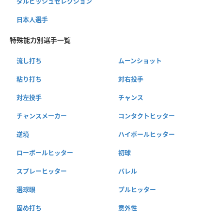
ダルビッシュセレクション
日本人選手
特殊能力別選手一覧
流し打ち
ムーンショット
粘り打ち
対右投手
対左投手
チャンス
チャンスメーカー
コンタクトヒッター
逆境
ハイボールヒッター
ローボールヒッター
初球
スプレーヒッター
バレル
選球眼
プルヒッター
固め打ち
意外性