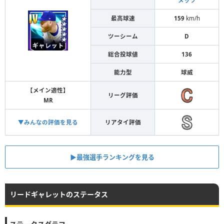
メッツ
最高球速
159
km/h
ツーシーム
D
総合投球値
136
能力型
球威
【メイン適性】
リーグ評価
MR
▼みんなの評価を見る
リアタイ評価
▶︎最強選手ランキングを見る
リードギャレットのステータス