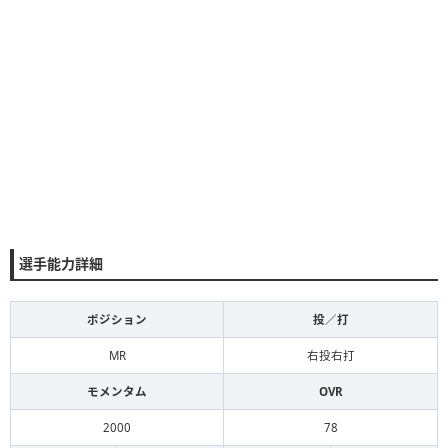
選手能力詳細
ポジション
投／打
MR
右投右打
モメンタム
OVR
2000
78