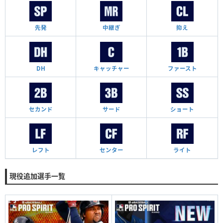
先発
中継ぎ
抑え
DH
キャッチャー
ファースト
セカンド
サード
ショート
レフト
センター
ライト
現役追加選手一覧