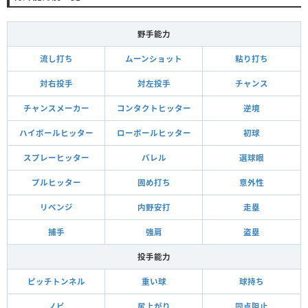
野手能力
流し打ち
ムーンショット
粘り打ち
対右投手
対左投手
チャンス
チャンスメーカー
コンタクトヒッター
逆境
ハイボールヒッター
ローボールヒッター
初球
スプレーヒッター
バレル
選球眼
プルヒッター
固め打ち
意外性
リベンジ
内野安打
走塁
捕手
強肩
盗塁
投手能力
ピッチトンネル
重い球
球持ち
ノビ
尻上がり
同点阻止