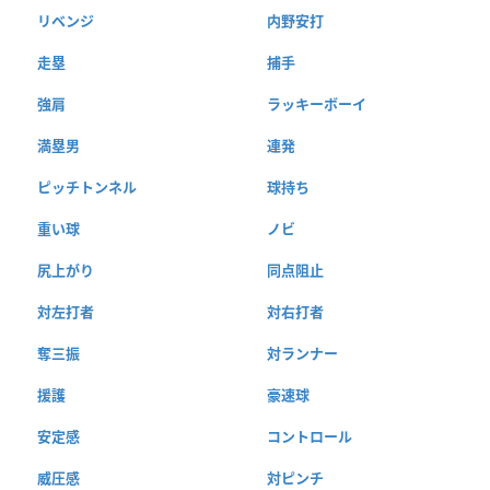
リベンジ
内野安打
走塁
捕手
強肩
ラッキーボーイ
満塁男
連発
ピッチトンネル
球持ち
重い球
ノビ
尻上がり
同点阻止
対左打者
対右打者
奪三振
対ランナー
援護
豪速球
安定感
コントロール
威圧感
対ピンチ