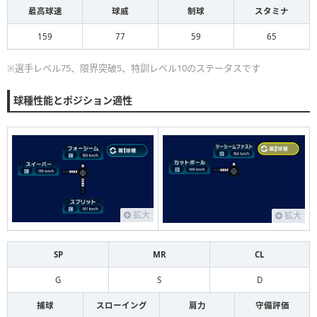
最高球速
球威
制球
スタミナ
159
77
59
65
※選手レベル75、限界突破5、特訓レベル10のステータスです
球種性能とポジション適性
拡大
拡大
SP
MR
CL
G
S
D
捕球
スローイング
肩力
守備評価