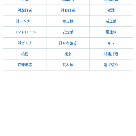
対左打者
対右打者
援護
対ランナー
奪三振
威圧感
コントロール
安定感
豪速球
対ピンチ
打たれ強さ
キレ
根性
緩急
対強打者
打球反応
荒れ球
逃げ切り