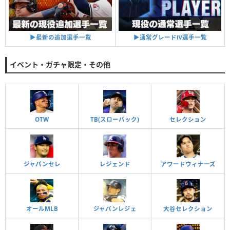
▶︎通常グレードⅣ選手一覧
▶︎最新の追加選手一覧
イベント・ガチャ限定・その他
OTW
TB(スローバック)
セレクション
ジャパンセレ
レジェンド
アワードウィナーズ
オールMLB
ジャパンレジェ
大谷セレクション