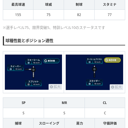
最高球速
球威
制球
スタミナ
155
75
82
77
※選手レベル75、限界突破5、特訓レベル10のステータスです
球種性能とポジション適性
拡大
拡大
SP
MR
CL
S
S
C
捕球
スローイング
肩力
守備評価