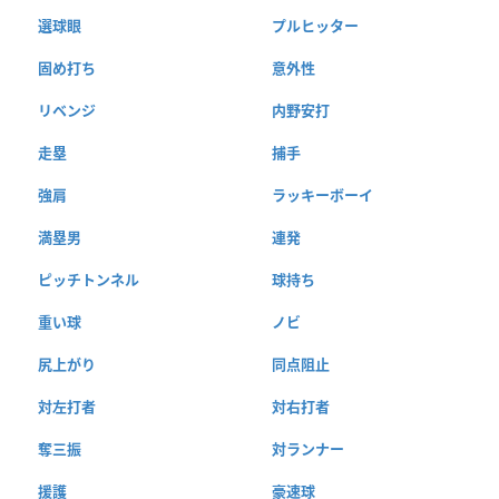
選球眼
プルヒッター
固め打ち
意外性
リベンジ
内野安打
走塁
捕手
強肩
ラッキーボーイ
満塁男
連発
ピッチトンネル
球持ち
重い球
ノビ
尻上がり
同点阻止
対左打者
対右打者
奪三振
対ランナー
援護
豪速球