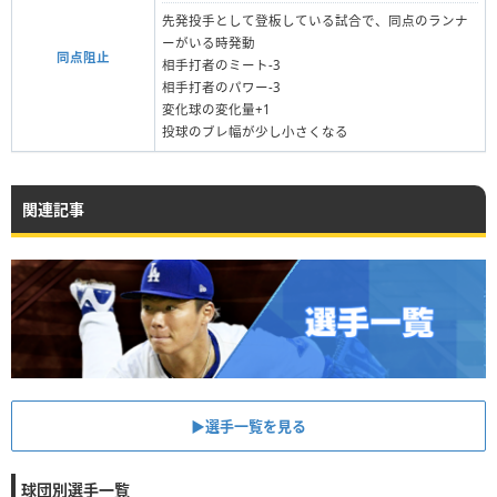
先発投手として登板している試合で、同点のランナ
ーがいる時発動
同点阻止
相手打者のミート‐3
相手打者のパワー-3
変化球の変化量+1
投球のブレ幅が少し小さくなる
関連記事
▶︎選手一覧を見る
球団別選手一覧