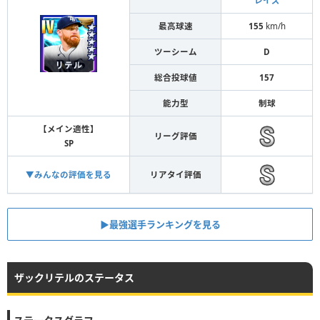
レイズ
最高球速
155
km/h
ツーシーム
D
総合投球値
157
能力型
制球
【メイン適性】
リーグ評価
SP
▼みんなの評価を見る
リアタイ評価
▶︎最強選手ランキングを見る
ザックリテルのステータス