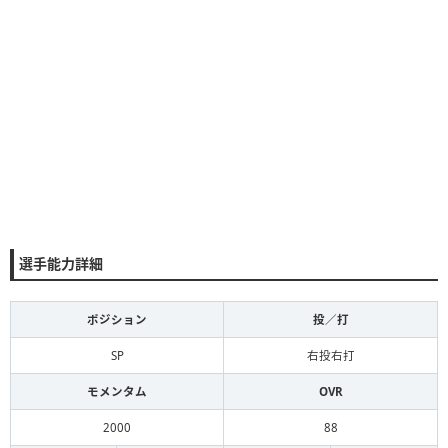
選手能力詳細
ポジション
投／打
SP
右投右打
モメンタム
OVR
2000
88