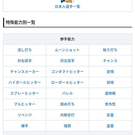
日本人選手一覧
特殊能力別一覧
野手能力
流し打ち
ムーンショット
粘り打ち
対右投手
対左投手
チャンス
チャンスメーカー
コンタクトヒッター
逆境
ハイボールヒッター
ローボールヒッター
初球
スプレーヒッター
バレル
選球眼
プルヒッター
固め打ち
意外性
リベンジ
内野安打
走塁
捕手
強肩
盗塁