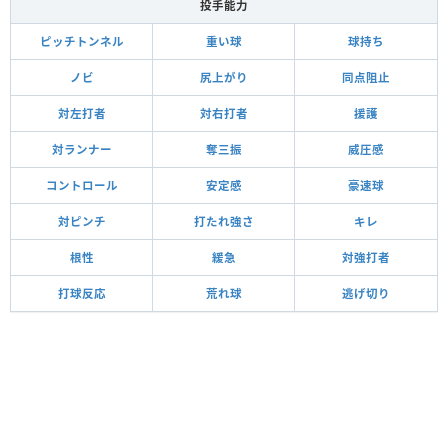
投手能力
ピッチトンネル
重い球
球持ち
ノビ
尻上がり
同点阻止
対左打者
対右打者
援護
対ランナー
奪三振
威圧感
コントロール
安定感
豪速球
対ピンチ
打たれ強さ
キレ
根性
緩急
対強打者
打球反応
荒れ球
逃げ切り