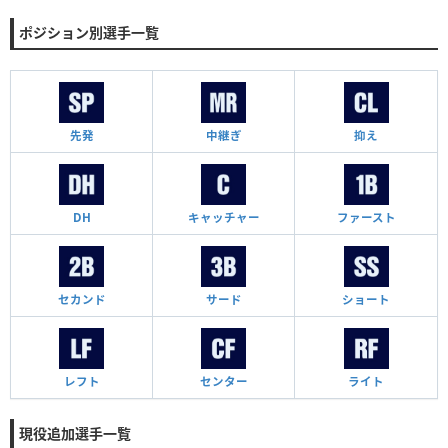
ポジション別選手一覧
先発
中継ぎ
抑え
DH
キャッチャー
ファースト
セカンド
サード
ショート
レフト
センター
ライト
現役追加選手一覧