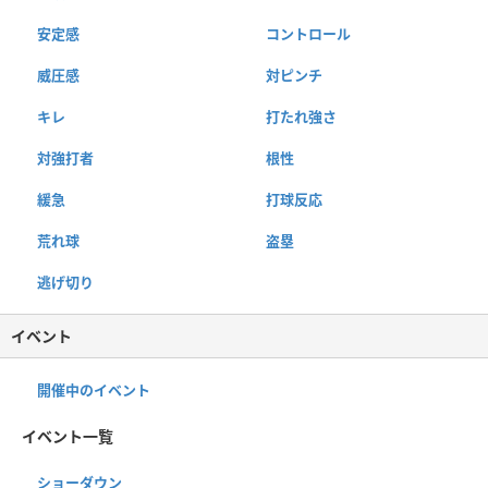
安定感
コントロール
威圧感
対ピンチ
キレ
打たれ強さ
対強打者
根性
緩急
打球反応
荒れ球
盗塁
逃げ切り
イベント
開催中のイベント
イベント一覧
ショーダウン