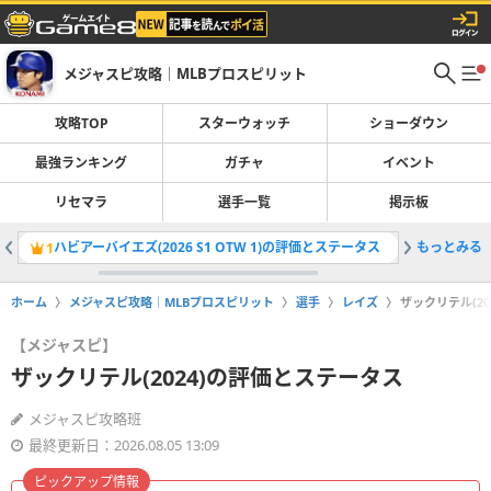
メジャスピ攻略｜MLBプロスピリット
攻略TOP
スターウォッチ
ショーダウン
最強ランキング
ガチャ
イベント
リセマラ
選手一覧
掲示板
ハビアーバイエズ(2026 S1 OTW 1)の評価とステータス
もっとみる
スターウ
1
2
ホーム
メジャスピ攻略｜MLBプロスピリット
選手
レイズ
ザックリテル(2
【メジャスピ】
ザックリテル(2024)の評価とステータス
メジャスピ攻略班
最終更新日：2026.08.05 13:09
ピックアップ情報