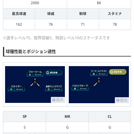
2000
86
最高球速
球威
制球
スタミナ
162
76
71
78
※選手レベル75、限界突破5、特訓レベル10のステータスです
球種性能とポジション適性
拡大
拡大
SP
MR
CL
S
G
G