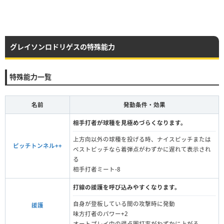
グレイソンロドリゲスの特殊能力
特殊能力一覧
名前
発動条件・効果
相手打者が球種を見極めづらくなります。
上方向以外の球種を投げる時、ナイスピッチまたは
ピッチトンネル++
ベストピッチなら着弾点がわずかに遅れて表示され
る
相手打者ミート-8
打線の援護を呼び込みやすくなります。
自身が登板している間の攻撃時に発動
援護
味方打者のパワー+2
オートプレイ中の得点圏打率がわずかに上がる