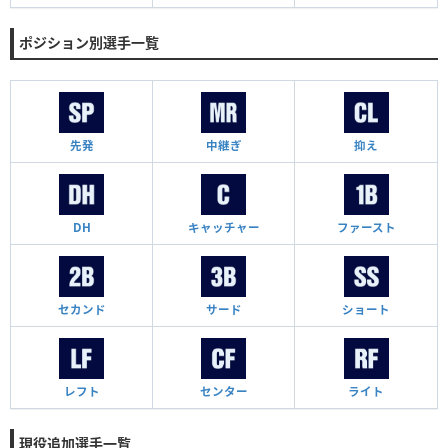
ポジション別選手一覧
先発
中継ぎ
抑え
DH
キャッチャー
ファースト
セカンド
サード
ショート
レフト
センター
ライト
現役追加選手一覧