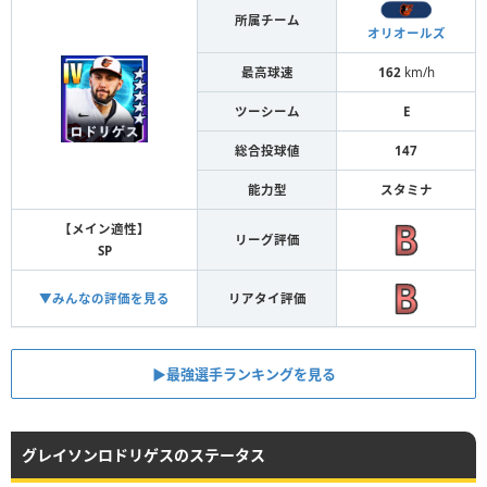
所属チーム
オリオールズ
最高球速
162
km/h
ツーシーム
E
総合投球値
147
能力型
スタミナ
【メイン適性】
リーグ評価
SP
▼みんなの評価を見る
リアタイ評価
▶︎最強選手ランキングを見る
グレイソンロドリゲスのステータス