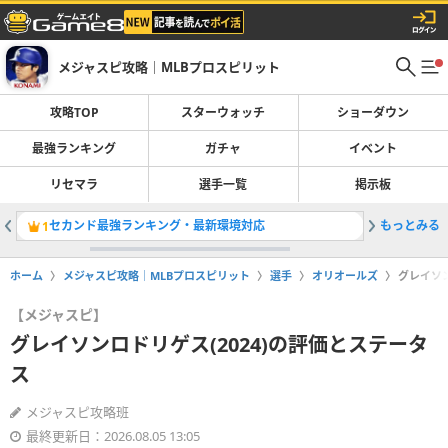
メジャスピ攻略｜MLBプロスピリット
攻略TOP
スターウォッチ
ショーダウン
最強ランキング
ガチャ
イベント
リセマラ
選手一覧
掲示板
セカンド最強ランキング・最新環境対応
もっとみる
ガチャ一
1
2
ホーム
メジャスピ攻略｜MLBプロスピリット
選手
オリオールズ
グレイソン
【メジャスピ】
グレイソンロドリゲス(2024)の評価とステータ
ス
メジャスピ攻略班
最終更新日：2026.08.05 13:05