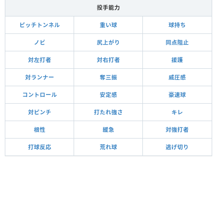
投手能力
ピッチトンネル
重い球
球持ち
ノビ
尻上がり
同点阻止
対左打者
対右打者
援護
対ランナー
奪三振
威圧感
コントロール
安定感
豪速球
対ピンチ
打たれ強さ
キレ
根性
緩急
対強打者
打球反応
荒れ球
逃げ切り