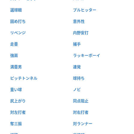
選球眼
プルヒッター
固め打ち
意外性
リベンジ
内野安打
走塁
捕手
強肩
ラッキーボーイ
満塁男
連発
ピッチトンネル
球持ち
重い球
ノビ
尻上がり
同点阻止
対左打者
対右打者
奪三振
対ランナー