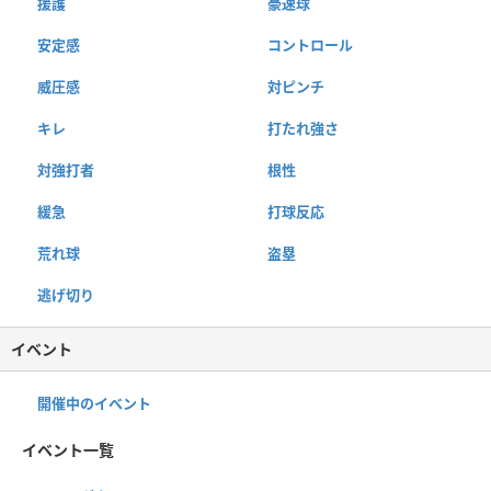
援護
豪速球
安定感
コントロール
威圧感
対ピンチ
キレ
打たれ強さ
対強打者
根性
緩急
打球反応
荒れ球
盗塁
逃げ切り
イベント
開催中のイベント
イベント一覧