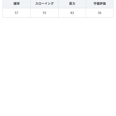
捕球
スローイング
肩力
守備評価
57
55
83
56