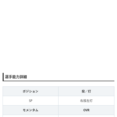
選手能力詳細
ポジション
投／打
SP
右投左打
モメンタム
OVR