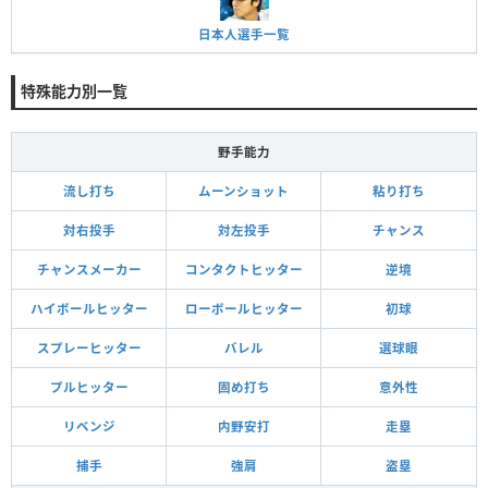
日本人選手一覧
特殊能力別一覧
野手能力
流し打ち
ムーンショット
粘り打ち
対右投手
対左投手
チャンス
チャンスメーカー
コンタクトヒッター
逆境
ハイボールヒッター
ローボールヒッター
初球
スプレーヒッター
バレル
選球眼
プルヒッター
固め打ち
意外性
リベンジ
内野安打
走塁
捕手
強肩
盗塁