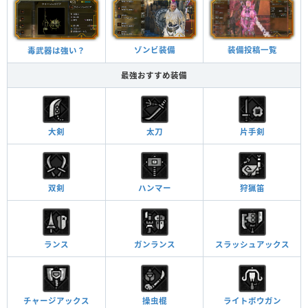
装備投稿一覧
ゾンビ装備
毒武器は強い？
最強おすすめ装備
大剣
太刀
片手剣
双剣
ハンマー
狩猟笛
ランス
ガンランス
スラッシュアックス
チャージアックス
操虫棍
ライトボウガン