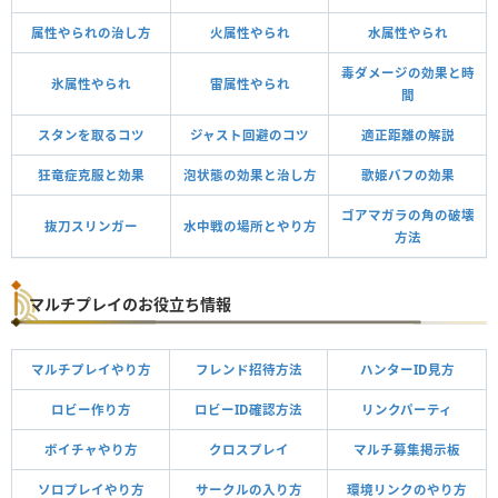
属性やられの治し方
火属性やられ
水属性やられ
毒ダメージの効果と時
氷属性やられ
雷属性やられ
間
スタンを取るコツ
ジャスト回避のコツ
適正距離の解説
狂竜症克服と効果
泡状態の効果と治し方
歌姫バフの効果
ゴアマガラの角の破壊
抜刀スリンガー
水中戦の場所とやり方
方法
マルチプレイのお役立ち情報
マルチプレイやり方
フレンド招待方法
ハンターID見方
ロビー作り方
ロビーID確認方法
リンクパーティ
ボイチャやり方
クロスプレイ
マルチ募集掲示板
ソロプレイやり方
サークルの入り方
環境リンクのやり方