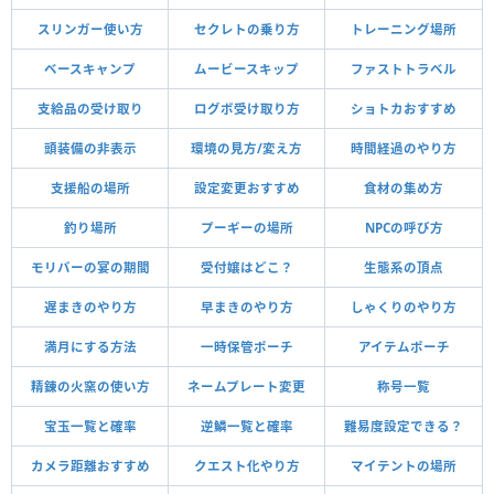
スリンガー使い方
セクレトの乗り方
トレーニング場所
ベースキャンプ
ムービースキップ
ファストトラベル
支給品の受け取り
ログボ受け取り方
ショトカおすすめ
頭装備の非表示
環境の見方/変え方
時間経過のやり方
支援船の場所
設定変更おすすめ
食材の集め方
釣り場所
プーギーの場所
NPCの呼び方
モリバーの宴の期間
受付嬢はどこ？
生態系の頂点
遅まきのやり方
早まきのやり方
しゃくりのやり方
満月にする方法
一時保管ポーチ
アイテムポーチ
精錬の火窯の使い方
ネームプレート変更
称号一覧
宝玉一覧と確率
逆鱗一覧と確率
難易度設定できる？
カメラ距離おすすめ
クエスト化やり方
マイテントの場所