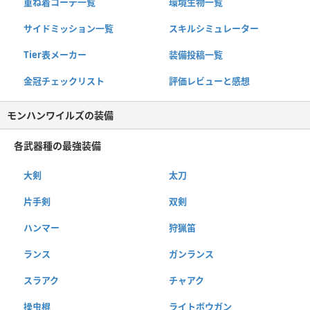
重ね着コーデ一覧
環境生物一覧
サイドミッション一覧
スキルシミュレーター
Tier表メーカー
装備投稿一覧
金冠チェックリスト
評価レビューと感想
モンハンワイルズの装備
各武器種の最強装備
大剣
太刀
片手剣
双剣
ハンマー
狩猟笛
ランス
ガンランス
スラアク
チャアク
操虫棍
ライトボウガン