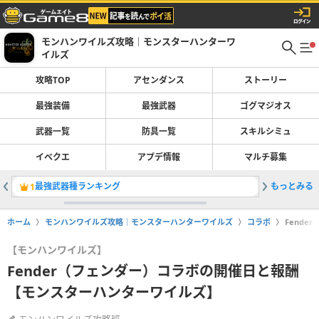
モンハンワイルズ攻略｜モンスターハンターワ
イルズ
攻略TOP
アセンダンス
ストーリー
最強装備
最強武器
ゴグマジオス
武器一覧
防具一覧
スキルシミュ
イベクエ
アプデ情報
マルチ募集
最強武器種ランキング
もっとみる
ライトボ
1
2
ホーム
モンハンワイルズ攻略｜モンスターハンターワイルズ
コラボ
Fend
【モンハンワイルズ】
Fender（フェンダー）コラボの開催日と報酬
【モンスターハンターワイルズ】