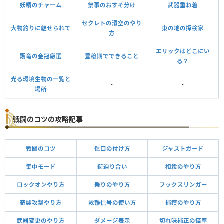
妖精のチャーム
祭事のおすそ分け
武器重ね着
セクレトの滑空のやり
大物釣りに魅せられて
東の地の探検家
方
エリックはどこにい
護竜の金冠厳選
豊穣期でできること
る？
光る環境生物の一覧と
-
-
場所
戦闘のコツの攻略記事
戦闘のコツ
傷口の付け方
ジャストガード
集中モード
鍔迫り合い
相殺のやり方
ロックオンやり方
乗りのやり方
フックスリンガー
奇襲攻撃やり方
救難信号の使い方
捕獲のやり方
武器変更のやり方
ダメージ表示
切れ味補正の倍率