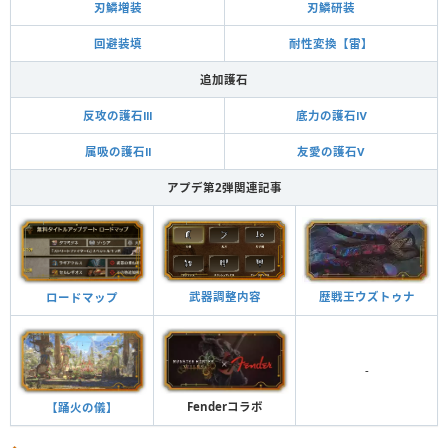
刃鱗増装
刃鱗研装
回避装填
耐性変換【雷】
追加護石
反攻の護石Ⅲ
底力の護石Ⅳ
属吸の護石Ⅱ
友愛の護石Ⅴ
アプデ第2弾関連記事
武器調整内容
歴戦王ウズトゥナ
ロードマップ
-
Fenderコラボ
【踊火の儀】