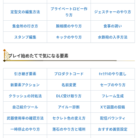
プライベートロビー作
定型文の編集方法
ジェスチャーのやり方
り方
集会所の行き方
腕相撲のやり方
食事の誘い
スタンプ編集
キックのやり方
水鉄砲の入手方法
プレイ始めたてで気になる要素
引き継ぎ要素
プロダクトコード
ｷｬﾗｸﾘのやり直し
新要素アクション
名前変更
セーブのやり方
クラッシュの対処法
DLC受け取り方
フレーム生成
自己紹介ツール
アイルー診断
Xで話題の投稿
武器使用率の確認方法
セクレト色の変え方
配信バウンティ
一時停止のやり方
落石のやり方と場所
おすすめ画質設定