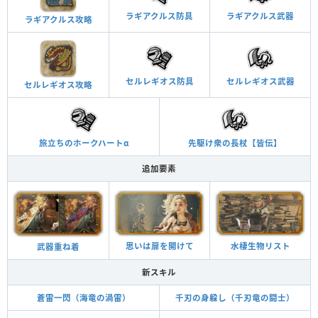
ラギアクルス防具
ラギアクルス武器
ラギアクルス攻略
セルレギオス防具
セルレギオス武器
セルレギオス攻略
旅立ちのホークハートα
先駆け衆の長杖【皆伝】
追加要素
思いは扉を開けて
水棲生物リスト
武器重ね着
新スキル
蒼雷一閃（海竜の渦雷）
千刃の身躱し（千刃竜の闘士）