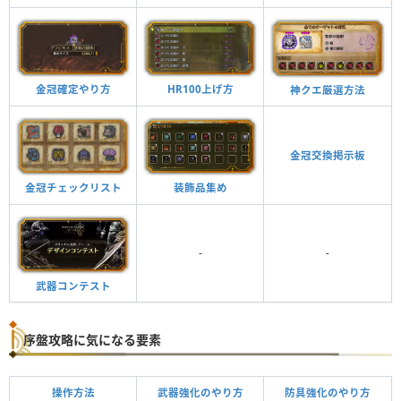
金冠確定やり方
HR100上げ方
神クエ厳選方法
金冠交換掲示板
金冠チェックリスト
装飾品集め
-
-
武器コンテスト
序盤攻略に気になる要素
操作方法
武器強化のやり方
防具強化のやり方