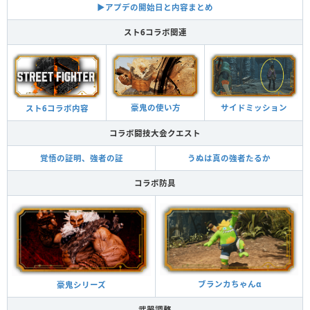
▶︎アプデの開始日と内容まとめ
スト6コラボ関連
豪鬼の使い方
サイドミッション
スト6コラボ内容
コラボ闘技大会クエスト
覚悟の証明、強者の証
うぬは真の強者たるか
コラボ防具
ブランカちゃんα
豪鬼シリーズ
武器調整