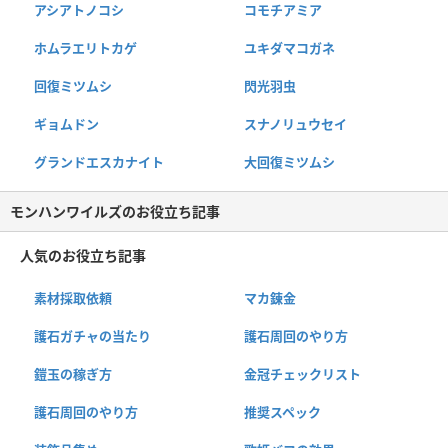
アシアトノコシ
コモチアミア
ホムラエリトカゲ
ユキダマコガネ
回復ミツムシ
閃光羽虫
ギョムドン
スナノリュウセイ
グランドエスカナイト
大回復ミツムシ
モンハンワイルズのお役立ち記事
人気のお役立ち記事
素材採取依頼
マカ錬金
護石ガチャの当たり
護石周回のやり方
鎧玉の稼ぎ方
金冠チェックリスト
護石周回のやり方
推奨スペック