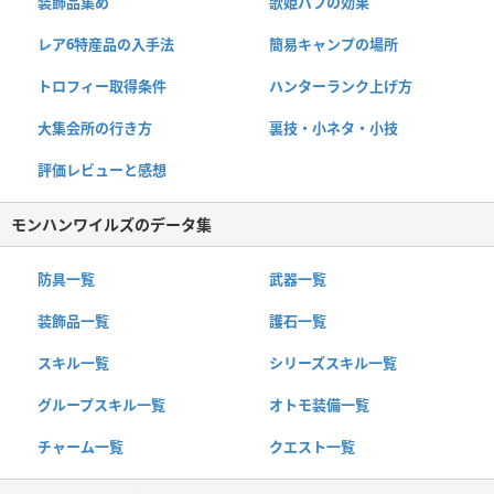
装飾品集め
歌姫バフの効果
レア6特産品の入手法
簡易キャンプの場所
トロフィー取得条件
ハンターランク上げ方
大集会所の行き方
裏技・小ネタ・小技
評価レビューと感想
モンハンワイルズのデータ集
防具一覧
武器一覧
装飾品一覧
護石一覧
スキル一覧
シリーズスキル一覧
グループスキル一覧
オトモ装備一覧
チャーム一覧
クエスト一覧