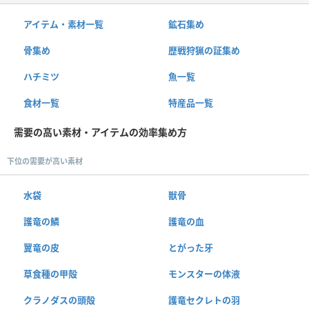
アイテム・素材一覧
鉱石集め
骨集め
歴戦狩猟の証集め
ハチミツ
魚一覧
食材一覧
特産品一覧
需要の高い素材・アイテムの効率集め方
下位の需要が高い素材
水袋
獣骨
護竜の鱗
護竜の血
翼竜の皮
とがった牙
草食種の甲殻
モンスターの体液
クラノダスの頭殻
護竜セクレトの羽