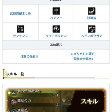
武器調整まとめ
ハンマー
狩猟笛
ガンランス
ライトボウガン
ヘビィボウガン
追加護石
にぎりめしの護石
渾身の護石Ⅲ
（闘技大会専用）
スキル一覧