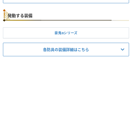
発動する装備
豪鬼αシリーズ
各防具の装備詳細はこちら
防具
スロット
スキル
鬼の数珠α
②②①
破壊王
Lv.1
鬼の外衣α
③①ー
火事場力
Lv.3
鬼の荒縄α
②②①
破壊王
Lv.1
鬼の腰巻α
③①ー
回避性能
Lv.2
鬼の下穿α
②②①
破壊王
Lv.1