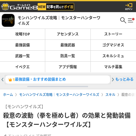
モンハンワイルズ攻略｜モンスターハンターワ
イルズ
攻略TOP
アセンダンス
ストーリー
最強装備
最強武器
ゴグマジオス
武器一覧
防具一覧
スキルシミュ
イベクエ
アプデ情報
マルチ募集
最強装備・おすすめ装備まとめ
もっとみる
片手剣の
1
2
ホーム
モンハンワイルズ攻略｜モンスターハンターワイルズ
スキル
殺意の波
【モンハンワイルズ】
殺意の波動（拳を極めし者）の効果と発動装備
【モンスターハンターワイルズ】