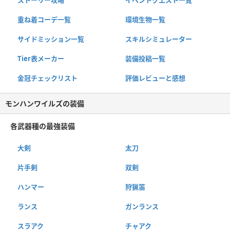
ストーリー攻略
イベントクエスト一覧
重ね着コーデ一覧
環境生物一覧
サイドミッション一覧
スキルシミュレーター
Tier表メーカー
装備投稿一覧
金冠チェックリスト
評価レビューと感想
モンハンワイルズの装備
各武器種の最強装備
大剣
太刀
片手剣
双剣
ハンマー
狩猟笛
ランス
ガンランス
スラアク
チャアク