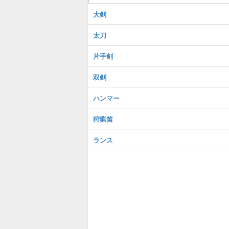
大剣
太刀
片手剣
双剣
ハンマー
狩猟笛
ランス