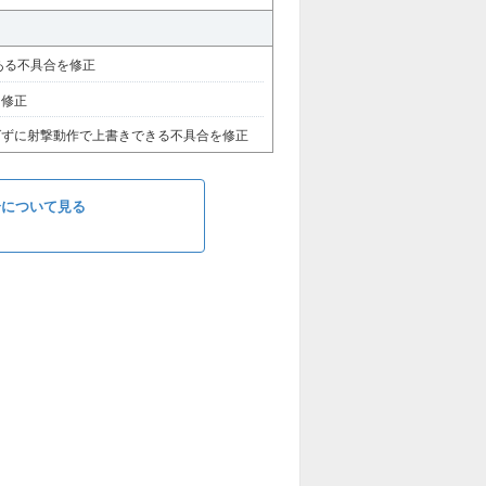
ある不具合を修正
を修正
ばずに射撃動作で上書きできる不具合を修正
合について見る