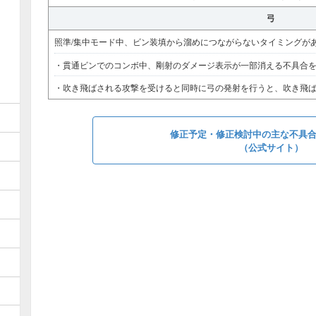
弓
照準/集中モード中、ビン装填から溜めにつながらないタイミングが
・貫通ビンでのコンボ中、剛射のダメージ表示が一部消える不具合
・吹き飛ばされる攻撃を受けると同時に弓の発射を行うと、吹き飛
修正予定・修正検討中の主な不具
（公式サイト）