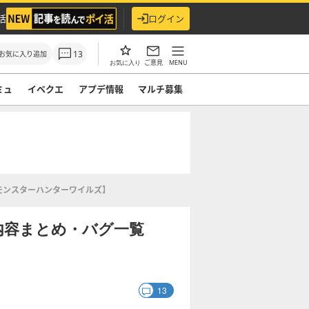
活
ログイン
13
お気に入り追加
ご意見
MENU
お気に入り
ミュ
イベクエ
アプデ情報
マルチ募集
モンスターハンターワイルズ】
内容まとめ・バグ一覧
13