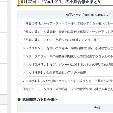
5月27日：「Ver.1.011」の不具合修正まとめ
修正パッチ「Ver.1.011.00.00」
・「竜谷の跡地」からファストトラベルして戻ってくるとモンスタ
・「蝕攻の装衣」を装備時、特定の武器種で追撃ダメージが正しく
・「不動の装衣」において気絶を100％軽減するように修正
・フックスリンガーを用いてスキル「環境利用の知識」を発動する
・ハンタープロフィールの編集を初期化した際に発生する表示上の
・スキル【鈍器使い】など、ダメージに関するスキルの説明文の記
・スキル【渾身】の効果解除条件の不具合を修正
・VRAMが不足していた際にクラッシュする場合がある不具合の対策
・飛行しているモンスターが簡易キャンプの位置で引っ掛かる事が
武器関連の不具合修正
大剣