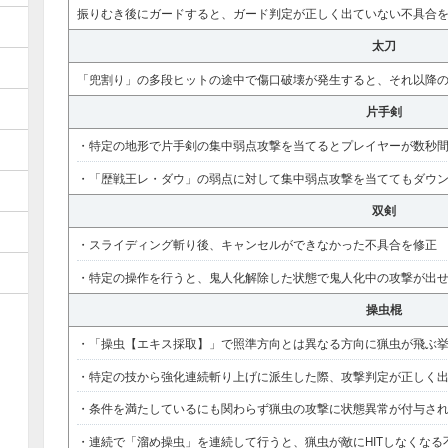
振りむき後にガードすると、ガード判定が正しく出ていない不具合
太刀
「兜割り」の多段ヒットの途中で傷口破壊が発生すると、それ以降
片手剣
・特定の地形で片手剣の集中弱点攻撃を当てるとプレイヤーが数秒
・「歴戦王レ・ダウ」の弱点に対して集中弱点攻撃を当ててもダウ
双剣
・スライディング斬り後、キャンセルができなかった不具合を修正
・特定の操作を行うと、鬼人化解除した状態で鬼人化中の攻撃が出
操虫棍
・「操虫【エキス採取】」で照準方向とは異なる方向に猟虫が飛ぶ
・特定の技から強化連続斬り上げに派生した際、攻撃判定が正しく
・条件を満たしているにも関わらず猟虫の攻撃に状態異常が付与さ
・連続で「溜め操虫」を連続して行うと、猟虫が敵にHITしなくなる