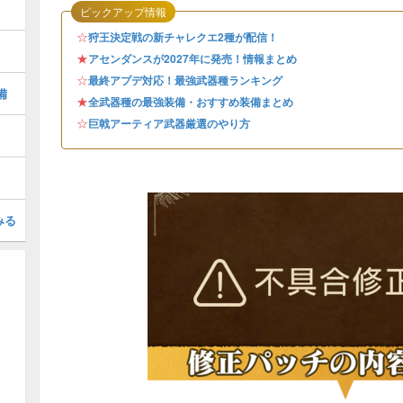
ピックアップ情報
☆
狩王決定戦の新チャレクエ2種が配信！
★
アセンダンスが2027年に発売！情報まとめ
☆
最終アプデ対応！最強武器種ランキング
備
★
全武器種の最強装備・おすすめ装備まとめ
☆
巨戟アーティア武器厳選のやり方
みる