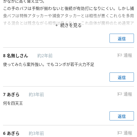
かなかに高く聳え立つ。
この手のバフは手駒が揃わないと後続が有効打になりにくい。しかし捕
食バフは特殊アタッカーや捕食アタッカーとは相性が悪くこれらを多用
する混合とは残念ながら相性は良くない。これ自体が魔枠のため通常ア
続きを見る
タッカーやバフ枠を狭めてしまうのも辛いところ。アンチヒールの存在も
また痛い。
返信
.
この駒を活かすには通常アタッカー偏重の構成が必須。もしヴィンス型
8
名無しさん
約2年前
通報
の通常アタッカー/バフリーダーが現れれば評価が変わるかもしれない。
使ってみたら案外強い。でもコンボが若干火力不足
返信
7
あぎら
約3年前
通報
何を四天王
返信
6
あぎら
約3年前
通報