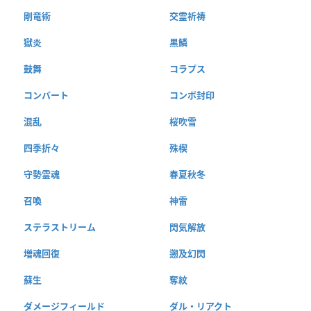
剛竜術
交霊祈祷
獄炎
黒鱗
鼓舞
コラプス
コンバート
コンボ封印
混乱
桜吹雪
四季折々
殊楔
守勢霊魂
春夏秋冬
召喚
神雷
ステラストリーム
閃気解放
増魂回復
遡及幻閃
蘇生
奪紋
ダメージフィールド
ダル・リアクト