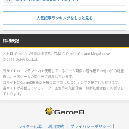
人気記事ランキングをもっと見る
権利表記
オセロ･Othelloは登録商標です。TM&Ⓒ Othello,Co. and Megahouse
© 2016 DeNA Co.,Ltd.
当サイトのコンテンツ内で使用しているゲーム画像の著作権その他の知的財産
権は、当該ゲームの提供元に帰属しています。
当サイトはGame8編集部が独自に作成したコンテンツを提供しております。
当サイトが掲載しているデータ、画像等の無断使用・無断転載は固くお断りし
ております。
ライター応募
利用規約
プライバシーポリシー