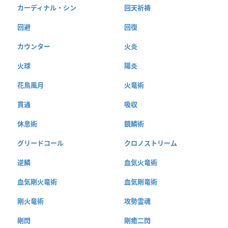
カーディナル・シン
回天祈祷
回避
回復
カウンター
火炎
火球
陽炎
花鳥風月
火竜術
貫通
吸収
休息術
鏡鱗術
グリードコール
クロノストリーム
逆鱗
血気火竜術
血気剛火竜術
血気剛竜術
剛火竜術
攻勢霊魂
剛閃
剛癒二閃