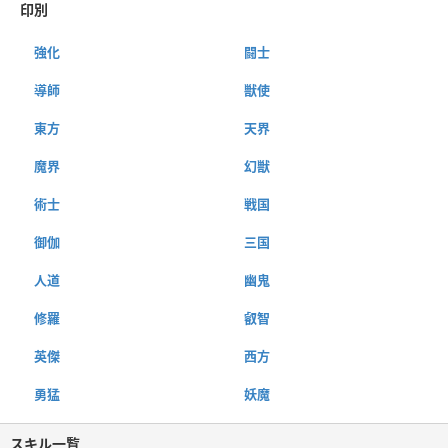
印別
強化
闘士
導師
獣使
東方
天界
魔界
幻獣
術士
戦国
御伽
三国
人道
幽鬼
修羅
叡智
英傑
西方
勇猛
妖魔
スキル一覧