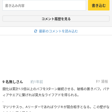
書き込む
コメント履歴を見る
最新のコメントを読み込む
9
名無しさん
約1年前
通報
闘化は累計1.5倍以上のバフを3ターン継続させる、破格の置きバフ。パテ
ィアやエアに繋げれば莫大なライフアドを得られる。
.
マツリやスゥ、Aリーダーであればウヅキが競合相手となる。この壁がな