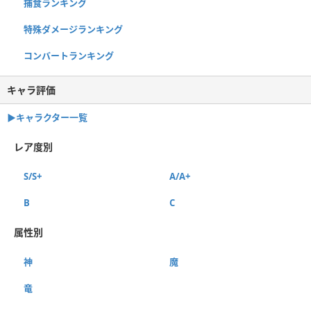
捕食ランキング
特殊ダメージランキング
コンバートランキング
キャラ評価
▶︎キャラクター一覧
レア度別
S/S+
A/A+
B
C
属性別
神
魔
竜