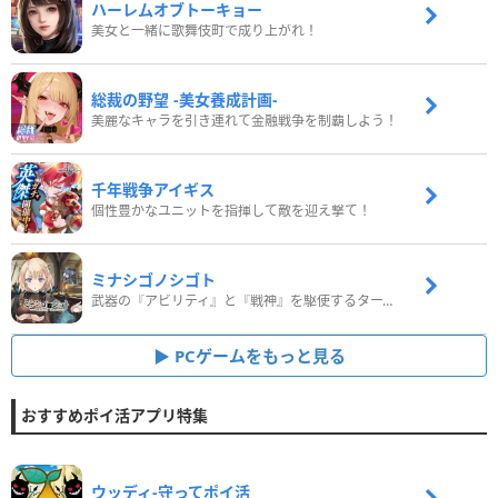
ハーレムオブトーキョー
美女と一緒に歌舞伎町で成り上がれ！
総裁の野望 -美女養成計画-
美麗なキャラを引き連れて金融戦争を制覇しよう！
千年戦争アイギス
個性豊かなユニットを指揮して敵を迎え撃て！
ミナシゴノシゴト
武器の『アビリティ』と『戦神』を駆使するターン制コマンドバトルRPG！
PCゲームをもっと見る
おすすめポイ活アプリ特集
ウッディ‐守ってポイ活