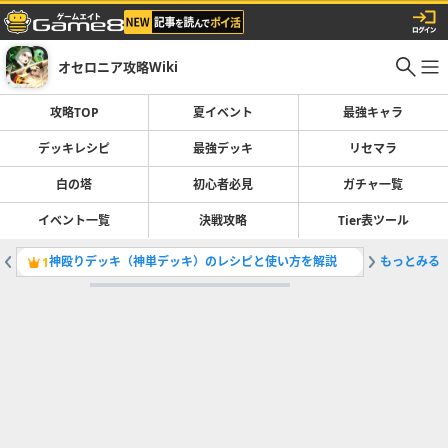
オセロニア攻略Wiki
攻略TOP
夏イベント
最強キャラ
デッキレシピ
最強デッキ
リセマラ
白の塔
初心者必見
ガチャ一覧
イベント一覧
決戦攻略
Tier表ツール
神殴りデッキ（神単デッキ）のレシピと使い方を解説
もっとみる
最強デッ
1
2