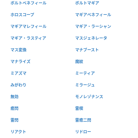
ボルトベネフィール
ボルトマギア
ホロスコープ
マギアベネフィール
マギアマレフィール
マギア・ラーシャン
マギア・ラスティア
マスジェネレータ
マス変換
マナブースト
マナライズ
魔紋
ミアズマ
ミーティア
みがわり
ミラージュ
無効
モノレゾナンス
癒閃
雷楔
雷閃
雷癒二閃
リアクト
リドロー