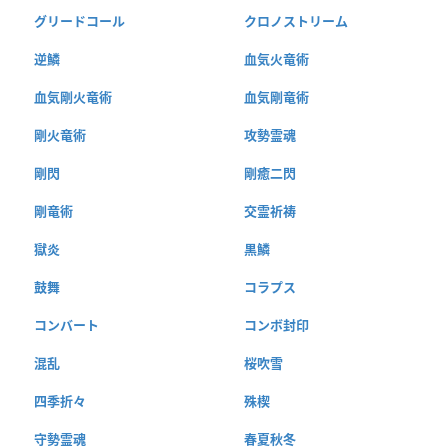
グリードコール
クロノストリーム
逆鱗
血気火竜術
血気剛火竜術
血気剛竜術
剛火竜術
攻勢霊魂
剛閃
剛癒二閃
剛竜術
交霊祈祷
獄炎
黒鱗
鼓舞
コラプス
コンバート
コンボ封印
混乱
桜吹雪
四季折々
殊楔
守勢霊魂
春夏秋冬