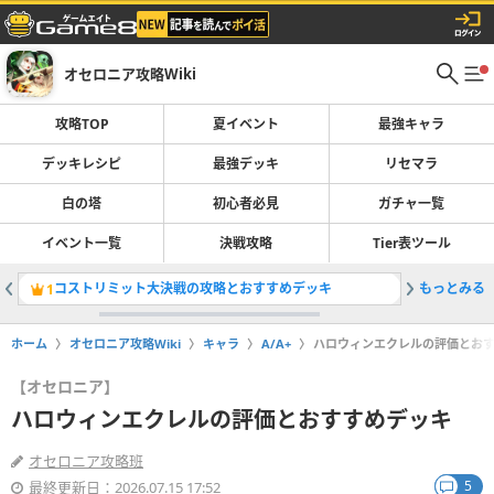
オセロニア攻略Wiki
攻略TOP
夏イベント
最強キャラ
デッキレシピ
最強デッキ
リセマラ
白の塔
初心者必見
ガチャ一覧
イベント一覧
決戦攻略
Tier表ツール
コストリミット大決戦の攻略とおすすめデッキ
もっとみる
最強デッ
1
2
ホーム
オセロニア攻略Wiki
キャラ
A/A+
ハロウィンエクレルの評価とお
【オセロニア】
ハロウィンエクレルの評価とおすすめデッキ
オセロニア攻略班
5
最終更新日：2026.07.15 17:52