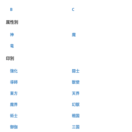
B
C
属性別
神
魔
竜
印別
強化
闘士
導師
獣使
東方
天界
魔界
幻獣
術士
戦国
御伽
三国