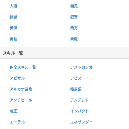
人道
幽鬼
修羅
叡智
英傑
西方
勇猛
妖魔
スキル一覧
▶︎全スキル一覧
アストロジオ
アビサル
アビス
アルカナ召喚
暗黒系
アンチヒール
アンデッド
威圧
インパクト
エーテル
エネサンダー