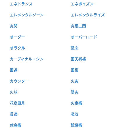
エネトランス
エネポイズン
エレメンタルゾーン
エレメンタルライズ
炎閃
炎癒二閃
オーダー
オーバーロード
オラクル
怨念
カーディナル・シン
回天祈祷
回避
回復
カウンター
火炎
火球
陽炎
花鳥風月
火竜術
貫通
吸収
休息術
鏡鱗術