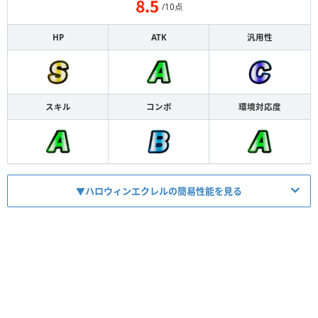
/10点
HP
ATK
汎用性
スキル
コンボ
環境対応度
▼ハロウィンエクレルの簡易性能を見る
HP
1640
ATK
1025
【
ダメージ
】
スキル
通常100％特殊
【
バフ
】
コンボ
HP80%↓ATK1.6倍バフ