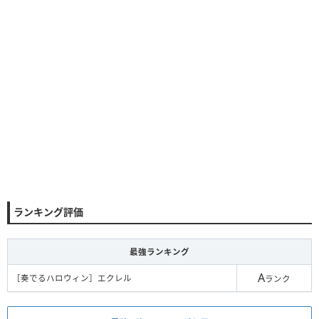
ランキング評価
最強ランキング
A
［奏でるハロウィン］エクレル
ランク