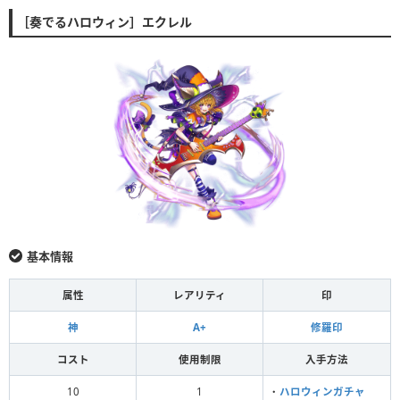
［奏でるハロウィン］エクレル
基本情報
属性
レアリティ
印
神
A+
修羅印
コスト
使用制限
入手方法
10
1
・
ハロウィンガチャ