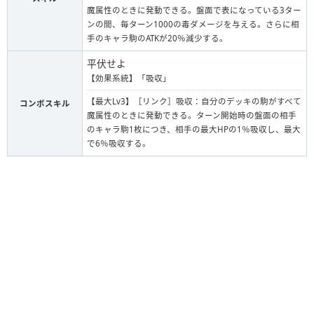
魔属性のときに発動できる。盤面で表になっている3ター
ンの間、毎ターン1000の毒ダメージを与える。さらに相
手のキャラ駒のATKが20％減少する。
平伏せよ
【効果系統】「吸収」
【最大Lv3】［リンク］吸収：自分のデッキの駒がすべて
コンボスキル
魔属性のときに発動できる。ターン開始時の盤面の相手
のキャラ駒1枚につき、相手の最大HPの1％吸収し、最大
で6％吸収する。