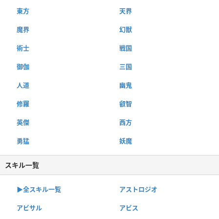
東方
天界
魔界
幻獣
術士
戦国
御伽
三国
人道
幽鬼
修羅
叡智
英傑
西方
勇猛
妖魔
スキル一覧
▶︎全スキル一覧
アストロジオ
アビサル
アビス