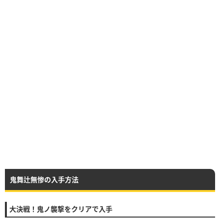
鬼舞辻無惨の入手方法
大決戦！鬼ノ襲撃をクリアで入手