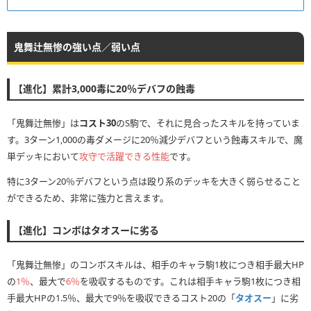
鬼舞辻無惨の強い点／弱い点
【進化】累計3,000毒に20％デバフの蝕毒
「鬼舞辻無惨」は
コスト30
のS駒で、それに見合ったスキルを持っていま
す。3ターン1,000の毒ダメージに20％減少デバフという蝕毒スキルで、魔
単デッキにおいて
攻守で活躍できる性能
です。
特に3ターン20％デバフという点は殴り系のデッキを大きく弱らせること
ができるため、非常に強力と言えます。
【進化】コンボはタオスーに劣る
「鬼舞辻無惨」のコンボスキルは、相手のキャラ駒1枚につき相手最大HP
の
1％
、最大で
6％
を吸収するものです。これは相手キャラ駒1枚につき相
手最大HPの1.5％、最大で9％を吸収できるコスト20の「
タオスー
」に劣