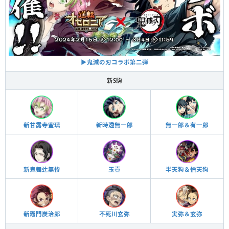
▶︎鬼滅の刃コラボ第二弾
新S駒
新甘露寺蜜璃
新時透無一郎
無一郎＆有一郎
新鬼舞辻無惨
玉壺
半天狗＆憎天狗
新竈門炭治郎
不死川玄弥
実弥＆玄弥