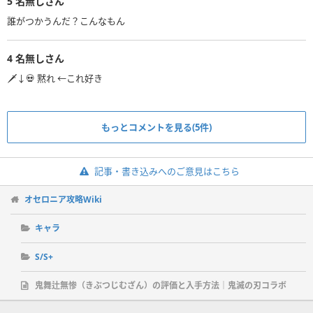
5
名無しさん
誰がつかうんだ？こんなもん
4
名無しさん
🗡↓💀 黙れ ←これ好き
もっとコメントを見る(5件)
記事・書き込みへのご意見はこちら
オセロニア攻略Wiki
キャラ
S/S+
鬼舞辻無惨（きぶつじむざん）の評価と入手方法｜鬼滅の刃コラボ