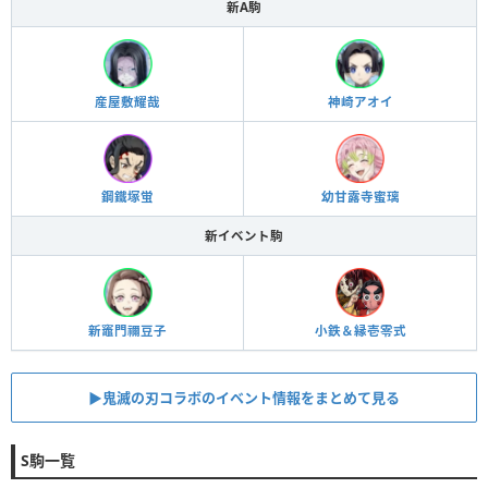
新A駒
産屋敷耀哉
神崎アオイ
鋼鐵塚蛍
幼甘露寺蜜璃
新イベント駒
新竈門禰豆子
小鉄＆縁壱零式
▶︎鬼滅の刃コラボのイベント情報をまとめて見る
S駒一覧