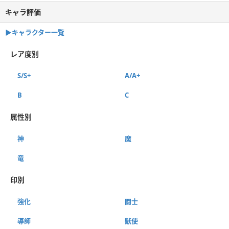
キャラ評価
▶︎キャラクター一覧
レア度別
S/S+
A/A+
B
C
属性別
神
魔
竜
印別
強化
闘士
導師
獣使