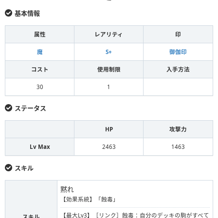
基本情報
属性
レアリティ
印
魔
S+
御伽印
コスト
使用制限
入手方法
30
1
ステータス
HP
攻撃力
Lv Max
2463
1463
スキル
黙れ
【効果系統】「蝕毒」
【最大Lv3】［リンク］蝕毒：自分のデッキの駒がすべて
スキル