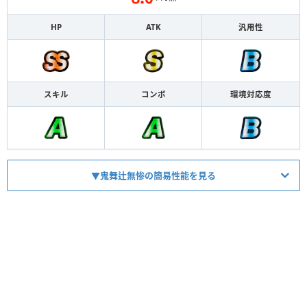
HP
ATK
汎用性
スキル
コンボ
環境対応度
▼鬼舞辻無惨の簡易性能を見る
HP
2463
ATK
1463
【
蝕毒
】
スキル
3ターン1000毒+20％デバフ
【
吸収
】
コンボ
敵キャラ×相手最大HP1％最大6％吸収