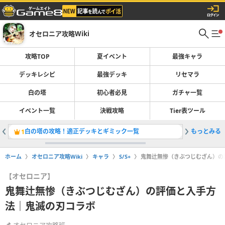
オセロニア攻略Wiki
攻略TOP
夏イベント
最強キャラ
デッキレシピ
最強デッキ
リセマラ
白の塔
初心者必見
ガチャ一覧
イベント一覧
決戦攻略
Tier表ツール
白の塔の攻略！適正デッキとギミック一覧
もっとみる
1
2
ホーム
オセロニア攻略Wiki
キャラ
S/S+
鬼舞辻無惨（きぶつじむざん）の
【オセロニア】
鬼舞辻無惨（きぶつじむざん）の評価と入手方
法｜鬼滅の刃コラボ