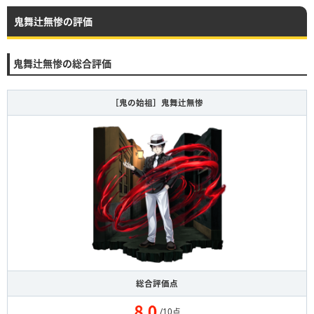
鬼舞辻無惨の評価
鬼舞辻無惨の総合評価
［鬼の始祖］鬼舞辻無惨
総合評価点
/10点