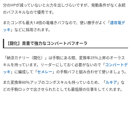
分のHPが減っていないと火力を出しづらいですが、発動条件がなく永続
のバフスキルなので優秀です。
またコンボも最大1.8倍の竜囁きバフなので、使い勝手がよく「
速攻竜デ
ッキ
」などに採用されます。
【闘化】貴重で強力なコンバートバフオーラ
「納涼カナリー（闘化）」は手駒にある間、変換率25％上昇のオーラス
キルを持っています。リーダーにしておく必要がないので「
コンバートデ
ッキ
」に編成して「
セメレー
」の手駒バフと組み合わせて使いましょう。
また変換率60％アップのコンボスキルも持っているため、「
ルキア
」な
どの手駒ロックで出させられたとしても最低限の仕事をしてくれます。