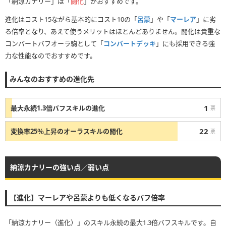
「納涼カナリー」は「
闘化
」がおすすめです。
進化はコスト15ながら基本的にコスト10の「
呂蒙
」や「
マーレア
」に劣
る倍率となり、あえて使うメリットはほとんどありません。闘化は貴重な
コンバートバフオーラ駒として「
コンバートデッキ
」にも採用できる強
力な性能なのでおすすめです。
みんなのおすすめの進化先
1
最大永続1.3倍バフスキルの進化
票
22
変換率25％上昇のオーラスキルの闘化
票
納涼カナリーの強い点／弱い点
【進化】マーレアや呂蒙よりも低くなるバフ倍率
「納涼カナリー（進化）」のスキル永続の最大1.3倍バフスキルです。自