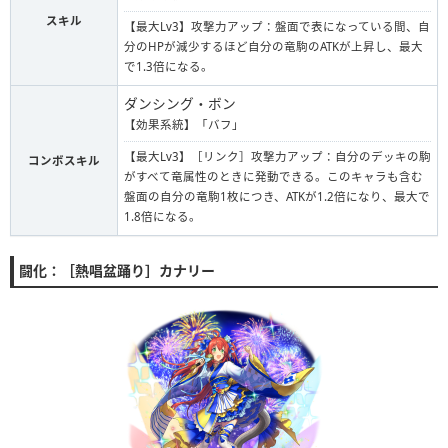
スキル
【最大Lv3】攻撃力アップ：盤面で表になっている間、自
分のHPが減少するほど自分の竜駒のATKが上昇し、最大
で1.3倍になる。
ダンシング・ボン
【効果系統】「バフ」
【最大Lv3】［リンク］攻撃力アップ：自分のデッキの駒
コンボスキル
がすべて竜属性のときに発動できる。このキャラも含む
盤面の自分の竜駒1枚につき、ATKが1.2倍になり、最大で
1.8倍になる。
闘化：［熱唱盆踊り］カナリー