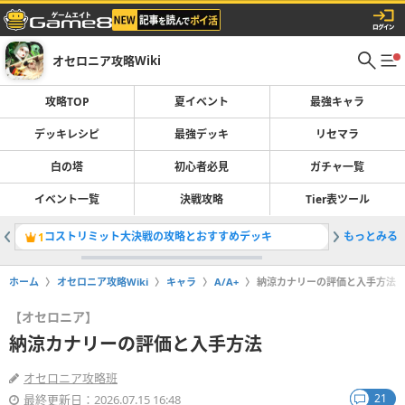
オセロニア攻略Wiki
攻略TOP
夏イベント
最強キャラ
デッキレシピ
最強デッキ
リセマラ
白の塔
初心者必見
ガチャ一覧
イベント一覧
決戦攻略
Tier表ツール
コストリミット大決戦の攻略とおすすめデッキ
もっとみる
ちび超駒
1
2
ホーム
オセロニア攻略Wiki
キャラ
A/A+
納涼カナリーの評価と入手方法
【オセロニア】
納涼カナリーの評価と入手方法
オセロニア攻略班
21
最終更新日：2026.07.15 16:48