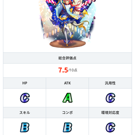
総合評価点
/10点
HP
ATK
汎用性
スキル
コンボ
環境対応度