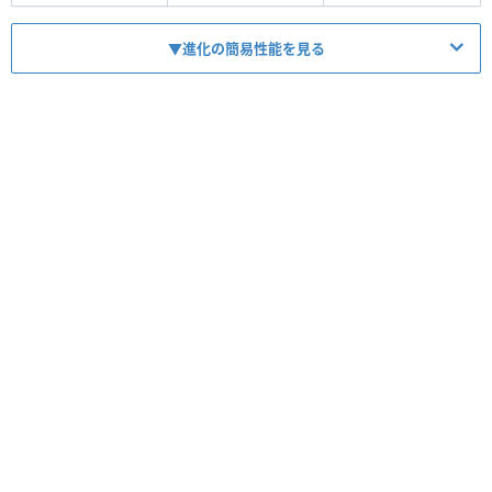
▼進化の簡易性能を見る
HP
1311
ATK
1347
スキル
【
バフ
】
コンボ
【
バフ
】