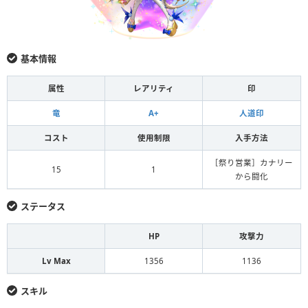
基本情報
属性
レアリティ
印
竜
A+
人道印
コスト
使用制限
入手方法
［祭り営業］カナリー
15
1
から闘化
ステータス
HP
攻撃力
Lv Max
1356
1136
スキル