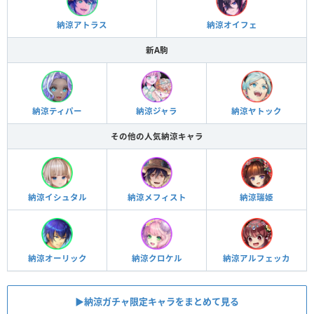
納涼アトラス
納涼オイフェ
新A駒
納涼ティパー
納涼ジャラ
納涼ヤトック
その他の人気納涼キャラ
納涼イシュタル
納涼メフィスト
納涼瑞姫
納涼オーリック
納涼クロケル
納涼アルフェッカ
▶︎納涼ガチャ限定キャラをまとめて見る