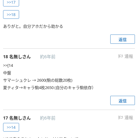
>>17
>>18
ありがと。自分アホだから助かる
返信
18
名無しさん
約6年前
通報
>>[14
中盤
サマーシュクレ → 2600(駒の総数20枚)
夏ティタ→キャラ駒4枚2650 (自分のキャラ駒依存）
返信
17
名無しさん
約6年前
通報
>>14