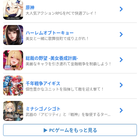
原神
大人気アクションRPGをPCで快適プレイ！
ハーレムオブトーキョー
美女と一緒に歌舞伎町で成り上がれ！
総裁の野望 -美女養成計画-
美麗なキャラを引き連れて金融戦争を制覇しよう！
千年戦争アイギス
個性豊かなユニットを指揮して敵を迎え撃て！
ミナシゴノシゴト
武器の『アビリティ』と『戦神』を駆使するターン制コマンドバトルRPG！
PCゲームをもっと見る