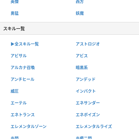
英傑
西方
勇猛
妖魔
スキル一覧
▶︎全スキル一覧
アストロジオ
アビサル
アビス
アルカナ召喚
暗黒系
アンチヒール
アンデッド
威圧
インパクト
エーテル
エネサンダー
エネトランス
エネポイズン
エレメンタルゾーン
エレメンタルライズ
炎閃
炎癒二閃