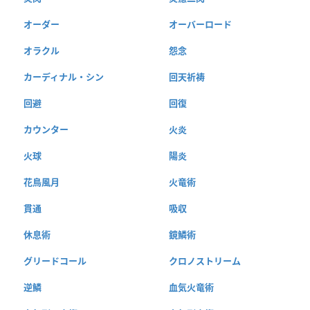
オーダー
オーバーロード
オラクル
怨念
カーディナル・シン
回天祈祷
回避
回復
カウンター
火炎
火球
陽炎
花鳥風月
火竜術
貫通
吸収
休息術
鏡鱗術
グリードコール
クロノストリーム
逆鱗
血気火竜術