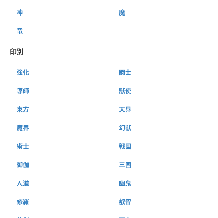
神
魔
竜
印別
強化
闘士
導師
獣使
東方
天界
魔界
幻獣
術士
戦国
御伽
三国
人道
幽鬼
修羅
叡智