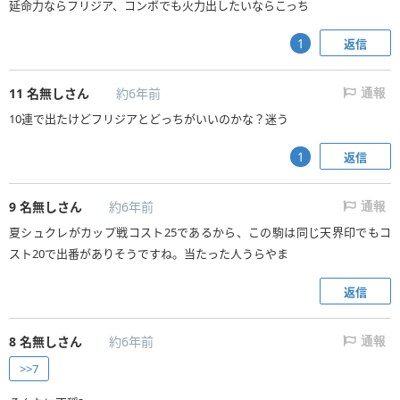
延命力ならフリジア、コンボでも火力出したいならこっち
返信
1
11
名無しさん
約6年前
通報
10連で出たけどフリジアとどっちがいいのかな？迷う
返信
1
9
名無しさん
約6年前
通報
夏シュクレがカップ戦コスト25であるから、この駒は同じ天界印でもコ
スト20で出番がありそうですね。当たった人うらやま
返信
8
名無しさん
約6年前
通報
>>7