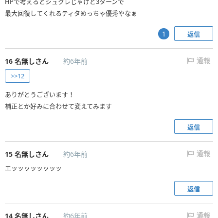
HPで考えるとシュクレじゃけど3ターンで
最大回復してくれるティタめっちゃ優秀やなぁ
返信
1
16
名無しさん
約6年前
通報
>>12
ありがとうございます！
補正とか好みに合わせて変えてみます
返信
15
名無しさん
約6年前
通報
エッッッッッッッッ
返信
14
名無しさん
約6年前
通報