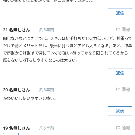
強いか弱いかはともかく唯一無二の性能で良かった
返信
21
名無しさん
約5年前
通報
闘化なかなかよさげでは。スキルは初手打ちだと火力低いけど、神雷って
だけで割とメリットだし、後半に打つほどアドも大きくなる。あと、神単
で序盤から終盤まで常にコンボが強いs駒ってかなり限られてくるから、
腐らないしx打ちしやすくなるのは大きい。
返信
20
名無しさん
約6年前
通報
かわいいし使いやすいし強い。
返信
19
名無しさん
約6年前
通報