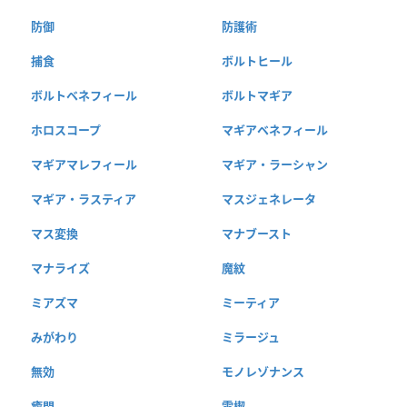
防御
防護術
捕食
ボルトヒール
ボルトベネフィール
ボルトマギア
ホロスコープ
マギアベネフィール
マギアマレフィール
マギア・ラーシャン
マギア・ラスティア
マスジェネレータ
マス変換
マナブースト
マナライズ
魔紋
ミアズマ
ミーティア
みがわり
ミラージュ
無効
モノレゾナンス
癒閃
雷楔