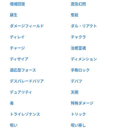
増魂回復
遡及幻閃
蘇生
奪紋
ダメージフィールド
ダル・リアクト
ディレイ
チャクラ
チャージ
治癒霊魂
ディザイア
ディメンション
適応型フォース
手駒ロック
デスパレードバリア
デバフ
デュアリティ
天楔
毒
特殊ダメージ
トライレゾナンス
トリック
呪い
呪い移し