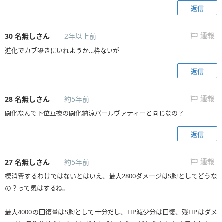
返信
30
名無しさん
2年以上前
通報
進化でカブ囁きにいれようか…枠ないが
返信
28
名無しさん
約5年前
通報
闘化なんで下位互換の闘化納涼パールヴァティーと同じなの？
返信
27
名無しさん
約5年前
通報
楔消費するわけではないとはいえ、最大2800ダメージはS駒としてどうな
の？って気はするね。
最大4000の回復量はS駒として十分だし、HP減少分は回復、残HPはダメ