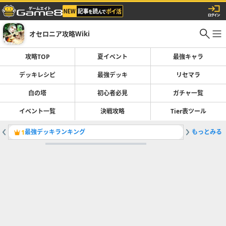
オセロニア攻略Wiki
攻略TOP
夏イベント
最強キャラ
デッキレシピ
最強デッキ
リセマラ
白の塔
初心者必見
ガチャ一覧
イベント一覧
決戦攻略
Tier表ツール
最強デッキランキング
もっとみる
白の塔の
1
2