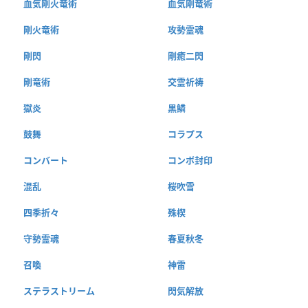
血気剛火竜術
血気剛竜術
剛火竜術
攻勢霊魂
剛閃
剛癒二閃
剛竜術
交霊祈祷
獄炎
黒鱗
鼓舞
コラプス
コンバート
コンボ封印
混乱
桜吹雪
四季折々
殊楔
守勢霊魂
春夏秋冬
召喚
神雷
ステラストリーム
閃気解放