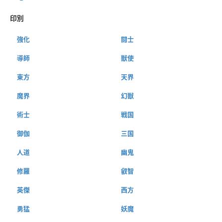
印別
強化
闘士
導師
獣使
東方
天界
魔界
幻獣
術士
戦国
御伽
三国
人道
幽鬼
修羅
叡智
英傑
西方
勇猛
妖魔