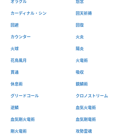
オラクル
怨念
カーディナル・シン
回天祈祷
回避
回復
カウンター
火炎
火球
陽炎
花鳥風月
火竜術
貫通
吸収
休息術
鏡鱗術
グリードコール
クロノストリーム
逆鱗
血気火竜術
血気剛火竜術
血気剛竜術
剛火竜術
攻勢霊魂