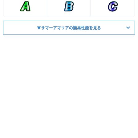
▼サマーアマリアの簡易性能を見る
HP
836
ATK
604
【
オーラ
】
スキル
ATK1.1倍バフオーラ
【
バフ
】
コンボ
ATK1.2倍バフ