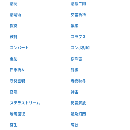
剛閃
剛癒二閃
剛竜術
交霊祈祷
獄炎
黒鱗
鼓舞
コラプス
コンバート
コンボ封印
混乱
桜吹雪
四季折々
殊楔
守勢霊魂
春夏秋冬
召喚
神雷
ステラストリーム
閃気解放
増魂回復
遡及幻閃
蘇生
奪紋