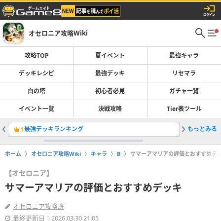
オセロニア攻略Wiki
攻略TOP
夏イベント
最強キャラ
デッキレシピ
最強デッキ
リセマラ
白の塔
初心者必見
ガチャ一覧
イベント一覧
決戦攻略
Tier表ツール
最強デッキランキング
もっとみる
神殴りデ
1
2
ホーム
オセロニア攻略Wiki
キャラ
B
サマーアマリアの評価とおすすめデ
【オセロニア】
サマーアマリアの評価とおすすめデッキ
オセロニア攻略班
最終更新日：2026.03.30 21:05