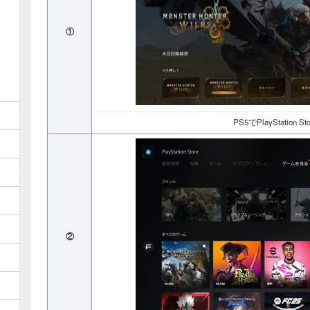
①
PS5でPlayStation 
②