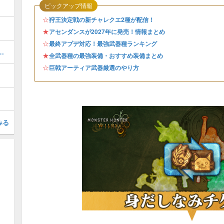
ピックアップ情報
☆
狩王決定戦の新チャレクエ2種が配信！
★
アセンダンスが2027年に発売！情報まとめ
☆
最終アプデ対応！最強武器種ランキング
ャートと進め方・任務クエスト
★
全武器種の最強装備・おすすめ装備まとめ
☆
巨戟アーティア武器厳選のやり方
みる