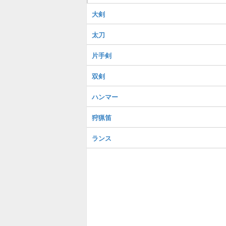
大剣
太刀
片手剣
双剣
ハンマー
狩猟笛
ランス