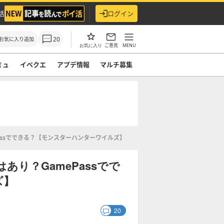
活
ログイン
20
お気に入り追加
ご意見
MENU
お気に入り
ミュ
イベクエ
アプデ情報
マルチ募集
Passでできる？【モンスターハンターワイルズ】
あり？GamePassでで
ズ】
20