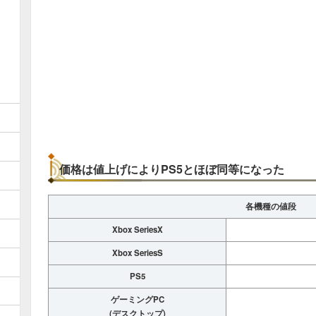
価格は値上げによりPS5とほぼ同等になった
各機種の値段
Xbox SeriesX
Xbox SeriesS
PS5
ゲーミングPC
(デスクトップ)