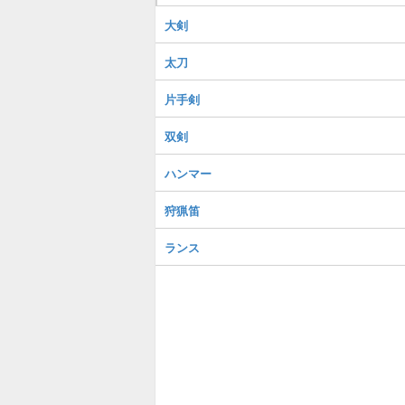
大剣
太刀
片手剣
双剣
ハンマー
狩猟笛
ランス