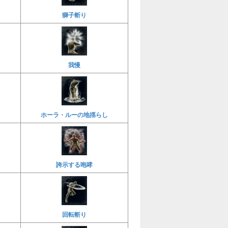
獅子斬り
我慢
ホーラ・ルーの地揺らし
誇示する咆哮
回転斬り