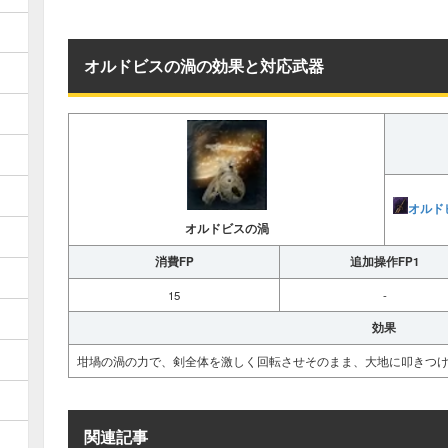
オルドビスの渦の効果と対応武器
オルド
オルドビスの渦
消費FP
追加操作FP1
15
-
効果
坩堝の渦の力で、剣全体を激しく回転させそのまま、大地に叩きつ
関連記事