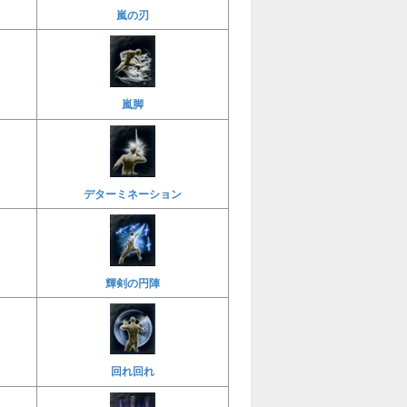
嵐の刃
嵐脚
デターミネーション
輝剣の円陣
回れ回れ