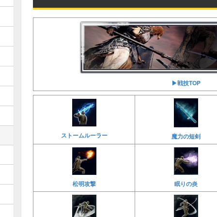
▶︎戦技TOP
ストームルーラー
魔力の短剣
松明攻撃
眠りの炎