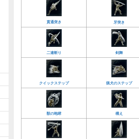
貫通突き
牙突き
二連斬り
剣舞
クイックステップ
猟犬のステップ
獣の咆哮
構え