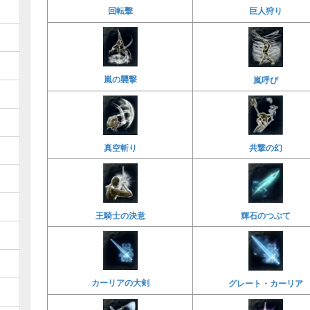
回転擊
巨人狩り
嵐の襲撃
嵐呼び
真空斬り
共撃の幻
王騎士の決意
輝石のつぶて
カーリアの大剣
グレート・カーリア