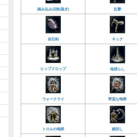
乱擊
踏み込み(回転薙ぎ)
岩石剣
キック
ヒップドロップ
地揺らし
ウォークライ
野蛮な咆哮
鎖回し
トロルの咆哮