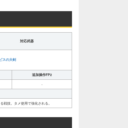
対応武器
ビスの大剣
追加操作FP2
-
ける戦技。タメ使用で強化される。