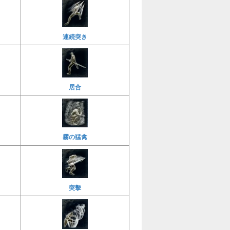
連続突き
居合
霧の猛禽
突擊