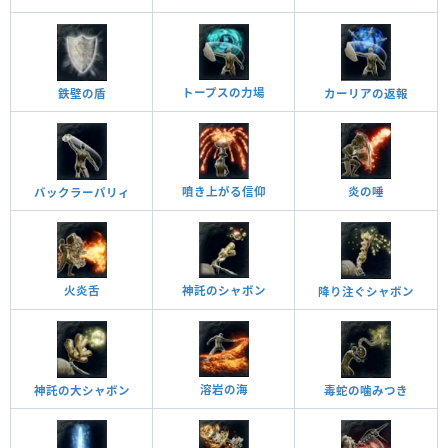
トープスの力場
鉄壁の盾
カーリアの返報
噴き上がる信仰
炎の唾
バックラーパリィ
火炎舌
神託のシャボン
降り注ぐシャボン
溶岩の海
神託の大シャボン
毒蛇の噛みつき