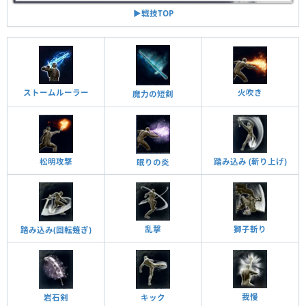
▶︎戦技TOP
ストームルーラー
火吹き
魔力の短剣
松明攻撃
踏み込み (斬り上げ)
眠りの炎
乱擊
獅子斬り
踏み込み(回転薙ぎ)
我慢
岩石剣
キック