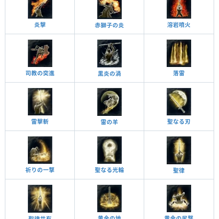
炎擊
溶岩噴火
赤獅子の炎
司教の突進
落雷
黒炎の渦
聖なる刃
雷擊斬
雷の羊
祈りの一撃
聖なる光輪
聖律
黄金の地
黄金の尻撃
聖律共有