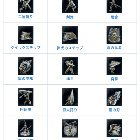
二連斬り
居合
剣舞
霧の猛禽
クイックステップ
猟犬のステップ
獣の咆哮
構え
突擊
回転擊
巨人狩り
嵐の刃