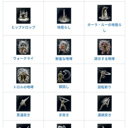
ホーラ・ルーの地揺ら
ヒップドロップ
地揺らし
し
ウォークライ
野蛮な咆哮
誇示する咆哮
鎖回し
トロルの咆哮
回転斬り
貫通突き
牙突き
連続突き