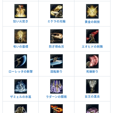
狂い火突き
ミケラの光輪
黄金の剣技
弔いの墓標
防ぎ得ぬ刃
エオヒドの剣舞
死蝋斬り
回転斬り
ローレッタの斬撃
女王の黒炎
ザミェルの氷嵐
ラダーンの驟雨