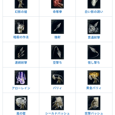
幻影の槍
命奪拳
白い影の誘い
暗殺の作法
強射
貫通射擊
連続射擊
空撃ち
宿し撃ち
黄金パリィ
パリィ
アローレイン
嵐の壁
突撃バッシュ
シールドバッシュ