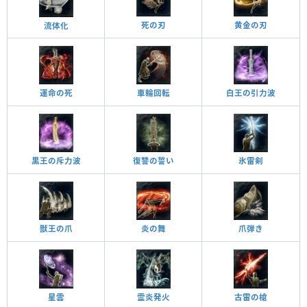
死の刃
黄金の刃
流体化
運命の死
車輪回転
白王の引力波
黒王の斥力波
復讐の誓い
氷雷剣
炎の舞
獣王の爪
爪弾き
星雲
古雷の槍
霊炎発火