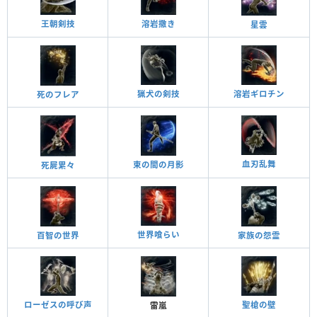
王朝剣技
溶岩撒き
星雲
猟犬の剣技
溶岩ギロチン
死のフレア
血刃乱舞
束の間の月影
死屍累々
世界喰らい
百智の世界
家族の怨霊
ローゼスの呼び声
聖槍の壁
雷嵐