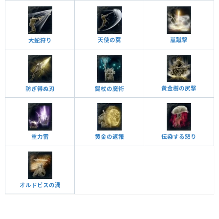
天使の翼
嵐蹴擊
大蛇狩り
黄金樹の尻撃
防ぎ得ぬ刃
錫杖の魔術
重力雷
黄金の返報
伝染する怒り
オルドビスの渦