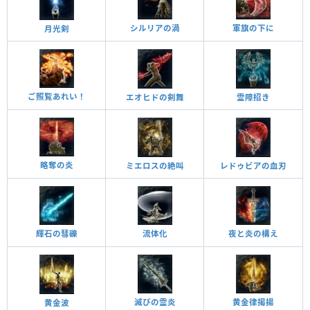
シルリアの渦
軍旗の下に
月光剣
ご照覧あれい！
エオヒドの剣舞
霊障招き
略奪の炎
ミエロスの絶叫
レドゥビアの血刃
夜と炎の構え
流体化
輝石の彗礫
黄金律揭揚
滅びの霊炎
黄金波