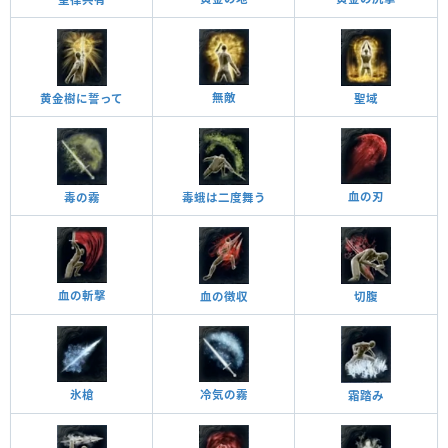
無敵
黄金樹に誓って
聖域
血の刃
毒の霧
毒蛾は二度舞う
血の斬撃
血の徴収
切腹
氷槍
冷気の霧
霜踏み