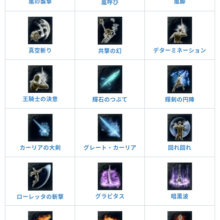
嵐の襲撃
嵐脚
嵐呼び
真空斬り
デターミネーション
共撃の幻
王騎士の決意
輝石のつぶて
輝剣の円陣
回れ回れ
カーリアの大剣
グレート・カーリア
グラビタス
暗黑波
ローレッタの斬撃