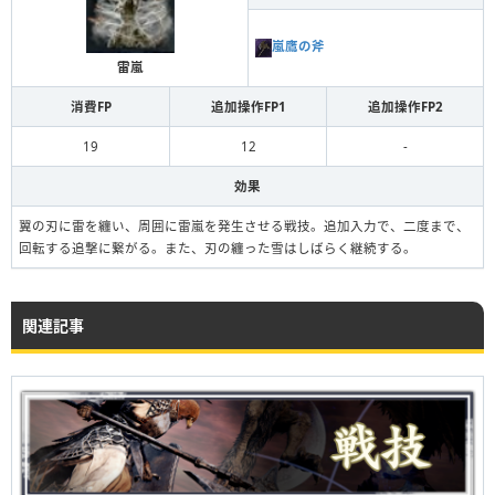
嵐鷹の斧
雷嵐
消費FP
追加操作FP1
追加操作FP2
19
12
-
効果
翼の刃に雷を纏い、周囲に雷嵐を発生させる戦技。追加入力で、二度まで、
回転する追撃に繋がる。また、刃の纏った雪はしばらく継続する。
関連記事