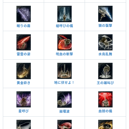
狼の襲撃
眠りの霧
槍呼びの儀
雷雲の姿
呪血の斬撃
水烏乱舞
地に伏せよ！
黄金砕き
王の雄叫び
星呼び
血授の儀
崩壊波