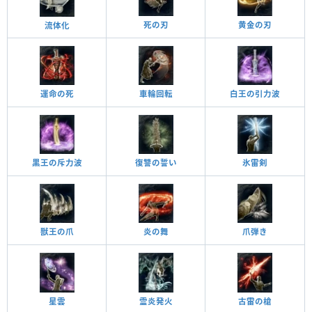
死の刃
黄金の刃
流体化
運命の死
車輪回転
白王の引力波
黒王の斥力波
復讐の誓い
氷雷剣
炎の舞
獣王の爪
爪弾き
星雲
古雷の槍
霊炎発火