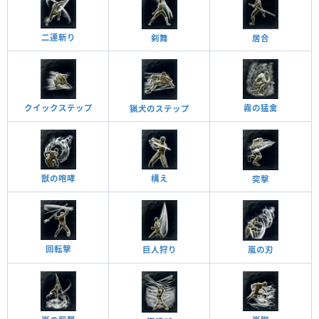
二連斬り
居合
剣舞
霧の猛禽
クイックステップ
猟犬のステップ
獣の咆哮
構え
突擊
回転擊
巨人狩り
嵐の刃