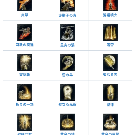
炎擊
溶岩噴火
赤獅子の炎
司教の突進
落雷
黒炎の渦
聖なる刃
雷擊斬
雷の羊
祈りの一撃
聖なる光輪
聖律
黄金の地
黄金の尻撃
聖律共有