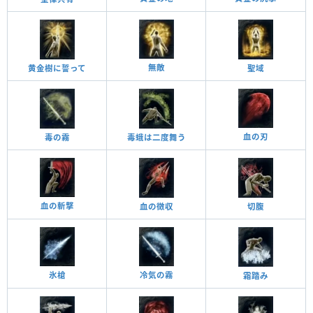
無敵
黄金樹に誓って
聖域
血の刃
毒の霧
毒蛾は二度舞う
血の斬撃
血の徴収
切腹
氷槍
冷気の霧
霜踏み