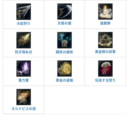
天使の翼
嵐蹴擊
大蛇狩り
黄金樹の尻撃
防ぎ得ぬ刃
錫杖の魔術
重力雷
黄金の返報
伝染する怒り
オルドビスの渦