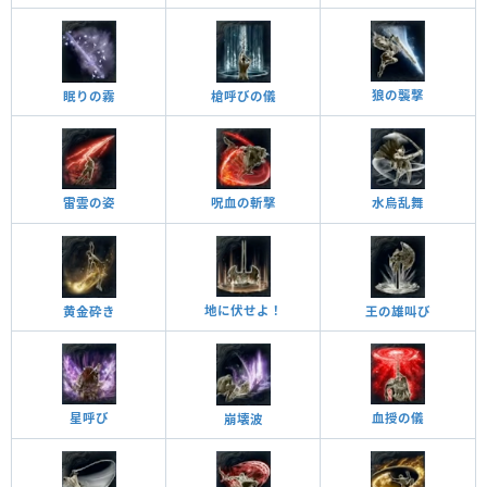
狼の襲撃
眠りの霧
槍呼びの儀
雷雲の姿
呪血の斬撃
水烏乱舞
地に伏せよ！
黄金砕き
王の雄叫び
星呼び
血授の儀
崩壊波