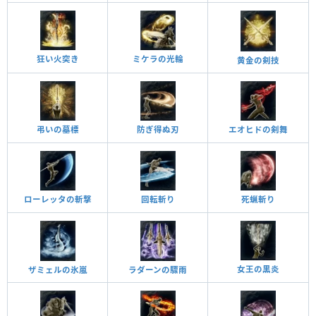
狂い火突き
ミケラの光輪
黄金の剣技
弔いの墓標
防ぎ得ぬ刃
エオヒドの剣舞
死蝋斬り
回転斬り
ローレッタの斬撃
女王の黒炎
ザミェルの氷嵐
ラダーンの驟雨