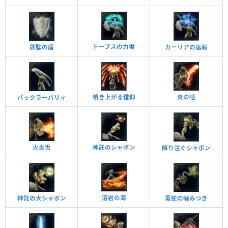
トープスの力場
鉄壁の盾
カーリアの返報
噴き上がる信仰
炎の唾
バックラーパリィ
火炎舌
神託のシャボン
降り注ぐシャボン
溶岩の海
神託の大シャボン
毒蛇の噛みつき