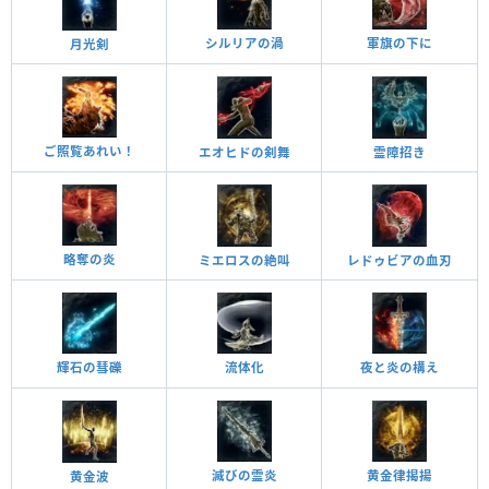
シルリアの渦
軍旗の下に
月光剣
ご照覧あれい！
エオヒドの剣舞
霊障招き
略奪の炎
ミエロスの絶叫
レドゥビアの血刃
夜と炎の構え
流体化
輝石の彗礫
黄金律揭揚
滅びの霊炎
黄金波