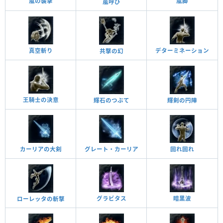
嵐の襲撃
嵐脚
嵐呼び
真空斬り
デターミネーション
共撃の幻
王騎士の決意
輝石のつぶて
輝剣の円陣
回れ回れ
カーリアの大剣
グレート・カーリア
グラビタス
暗黑波
ローレッタの斬撃