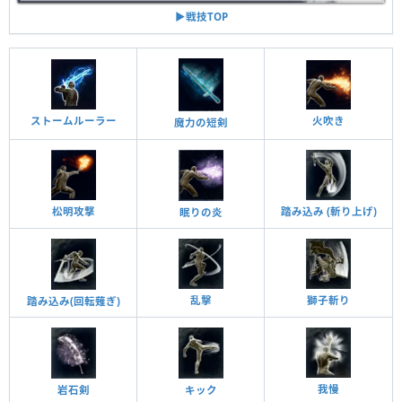
▶︎戦技TOP
ストームルーラー
火吹き
魔力の短剣
松明攻撃
踏み込み (斬り上げ)
眠りの炎
乱擊
獅子斬り
踏み込み(回転薙ぎ)
我慢
岩石剣
キック