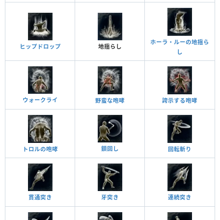
ホーラ・ルーの地揺ら
ヒップドロップ
地揺らし
し
ウォークライ
野蛮な咆哮
誇示する咆哮
鎖回し
トロルの咆哮
回転斬り
貫通突き
牙突き
連続突き