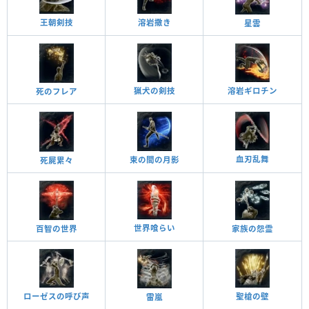
王朝剣技
溶岩撒き
星雲
猟犬の剣技
溶岩ギロチン
死のフレア
血刃乱舞
束の間の月影
死屍累々
世界喰らい
百智の世界
家族の怨霊
ローゼスの呼び声
聖槍の壁
雷嵐