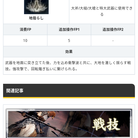
大斧/大槌/大槍と特大武器に使用でき
る
地揺らし
消費FP
追加操作FP1
追加操作FP2
10
5
-
効果
武器を地面に突き立てた後、力を込め衝撃波と共に、大地を激しく揺らす戦
技。強攻撃で、回転薙ぎ払いに繋げられる。
関連記事