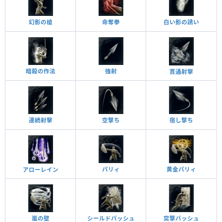
幻影の槍
命奪拳
白い影の誘い
暗殺の作法
強射
貫通射擊
連続射擊
空撃ち
宿し撃ち
黄金パリィ
パリィ
アローレイン
嵐の壁
突撃バッシュ
シールドバッシュ