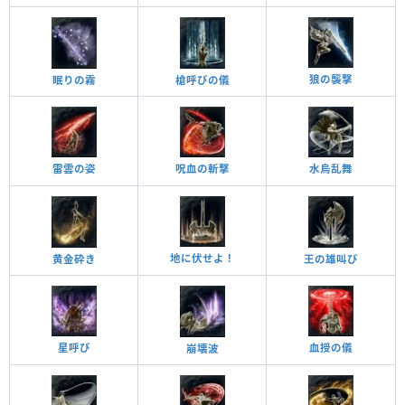
狼の襲撃
眠りの霧
槍呼びの儀
雷雲の姿
呪血の斬撃
水烏乱舞
地に伏せよ！
黄金砕き
王の雄叫び
星呼び
血授の儀
崩壊波