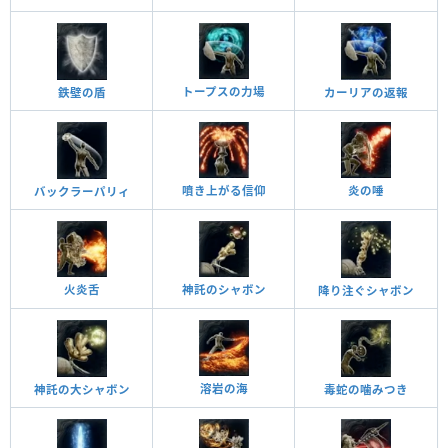
トープスの力場
鉄壁の盾
カーリアの返報
噴き上がる信仰
炎の唾
バックラーパリィ
火炎舌
神託のシャボン
降り注ぐシャボン
溶岩の海
神託の大シャボン
毒蛇の噛みつき