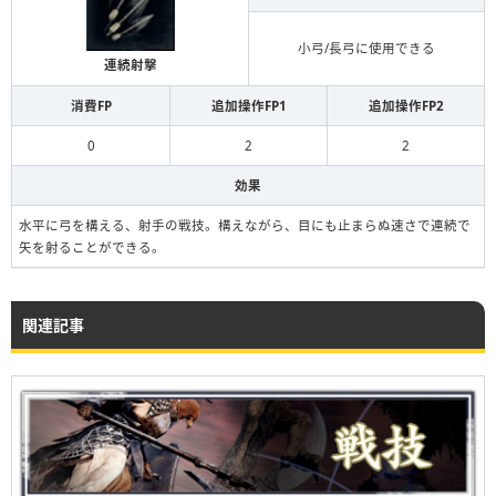
小弓/長弓に使用できる
連続射擊
消費FP
追加操作FP1
追加操作FP2
0
2
2
効果
水平に弓を構える、射手の戦技。構えながら、目にも止まらぬ速さで連続で
矢を射ることができる。
関連記事