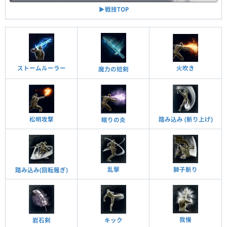
▶︎戦技TOP
ストームルーラー
火吹き
魔力の短剣
松明攻撃
踏み込み (斬り上げ)
眠りの炎
乱擊
獅子斬り
踏み込み(回転薙ぎ)
我慢
岩石剣
キック