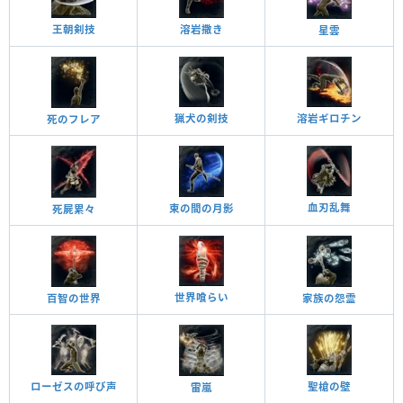
王朝剣技
溶岩撒き
星雲
猟犬の剣技
溶岩ギロチン
死のフレア
血刃乱舞
束の間の月影
死屍累々
世界喰らい
百智の世界
家族の怨霊
ローゼスの呼び声
聖槍の壁
雷嵐