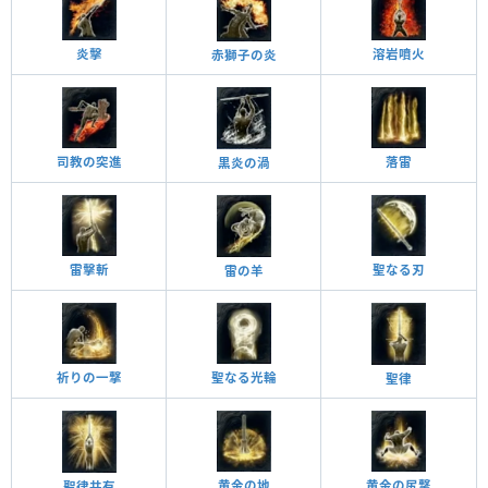
炎擊
溶岩噴火
赤獅子の炎
司教の突進
落雷
黒炎の渦
聖なる刃
雷擊斬
雷の羊
祈りの一撃
聖なる光輪
聖律
黄金の地
黄金の尻撃
聖律共有