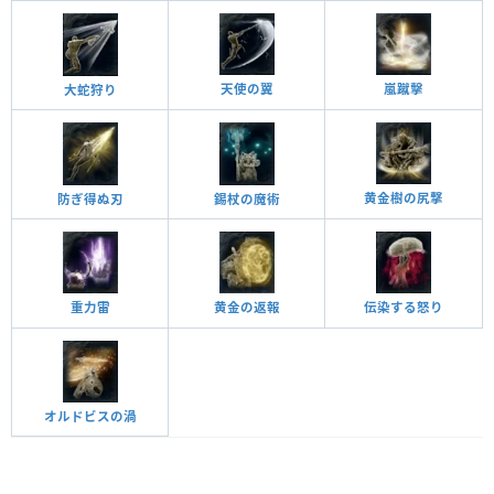
天使の翼
嵐蹴擊
大蛇狩り
黄金樹の尻撃
防ぎ得ぬ刃
錫杖の魔術
重力雷
黄金の返報
伝染する怒り
オルドビスの渦