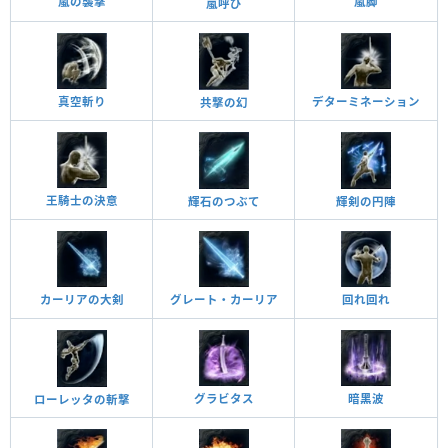
嵐の襲撃
嵐脚
嵐呼び
真空斬り
デターミネーション
共撃の幻
王騎士の決意
輝石のつぶて
輝剣の円陣
回れ回れ
カーリアの大剣
グレート・カーリア
グラビタス
暗黑波
ローレッタの斬撃