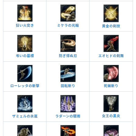
狂い火突き
ミケラの光輪
黄金の剣技
弔いの墓標
防ぎ得ぬ刃
エオヒドの剣舞
死蝋斬り
回転斬り
ローレッタの斬撃
女王の黒炎
ザミェルの氷嵐
ラダーンの驟雨