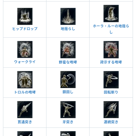
ホーラ・ルーの地揺ら
ヒップドロップ
地揺らし
し
ウォークライ
野蛮な咆哮
誇示する咆哮
鎖回し
トロルの咆哮
回転斬り
貫通突き
牙突き
連続突き