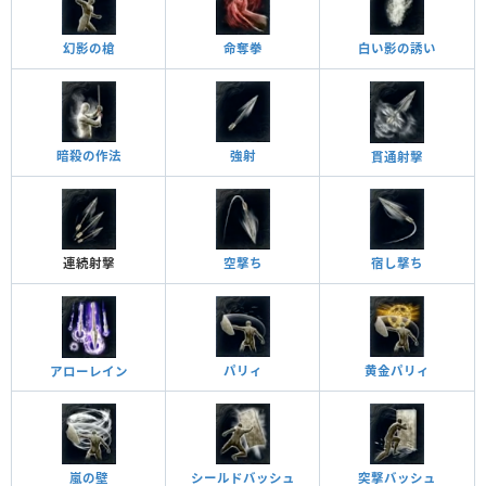
幻影の槍
命奪拳
白い影の誘い
暗殺の作法
強射
貫通射擊
連続射擊
空撃ち
宿し撃ち
黄金パリィ
パリィ
アローレイン
嵐の壁
突撃バッシュ
シールドバッシュ