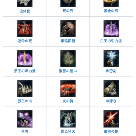
死の刃
黄金の刃
流体化
運命の死
車輪回転
白王の引力波
黒王の斥力波
復讐の誓い
氷雷剣
炎の舞
獣王の爪
爪弾き
星雲
古雷の槍
霊炎発火