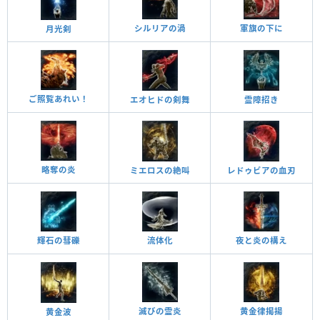
シルリアの渦
軍旗の下に
月光剣
ご照覧あれい！
エオヒドの剣舞
霊障招き
略奪の炎
ミエロスの絶叫
レドゥビアの血刃
夜と炎の構え
流体化
輝石の彗礫
黄金律揭揚
滅びの霊炎
黄金波