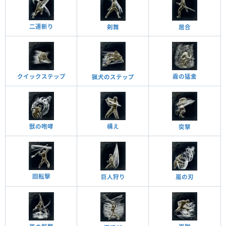
二連斬り
居合
剣舞
霧の猛禽
クイックステップ
猟犬のステップ
獣の咆哮
構え
突擊
回転擊
巨人狩り
嵐の刃