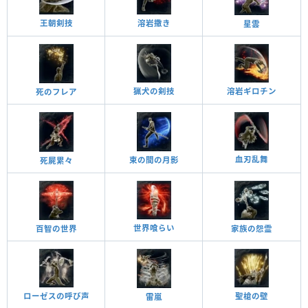
王朝剣技
溶岩撒き
星雲
猟犬の剣技
溶岩ギロチン
死のフレア
血刃乱舞
束の間の月影
死屍累々
世界喰らい
百智の世界
家族の怨霊
ローゼスの呼び声
聖槍の壁
雷嵐