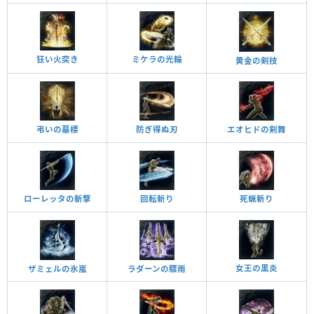
狂い火突き
ミケラの光輪
黄金の剣技
弔いの墓標
防ぎ得ぬ刃
エオヒドの剣舞
死蝋斬り
回転斬り
ローレッタの斬撃
女王の黒炎
ザミェルの氷嵐
ラダーンの驟雨