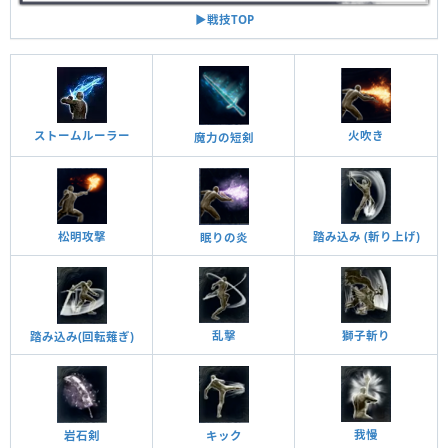
▶︎戦技TOP
ストームルーラー
火吹き
魔力の短剣
松明攻撃
踏み込み (斬り上げ)
眠りの炎
乱擊
獅子斬り
踏み込み(回転薙ぎ)
我慢
岩石剣
キック