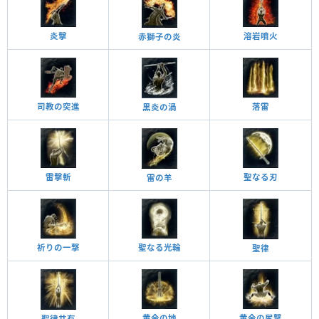
炎擊
溶岩噴火
赤獅子の炎
司教の突進
落雷
黒炎の渦
聖なる刃
雷擊斬
雷の羊
祈りの一撃
聖なる光輪
聖律
黄金の地
黄金の尻撃
聖律共有