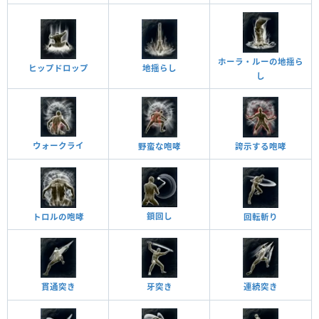
ホーラ・ルーの地揺ら
ヒップドロップ
地揺らし
し
ウォークライ
野蛮な咆哮
誇示する咆哮
鎖回し
トロルの咆哮
回転斬り
貫通突き
牙突き
連続突き