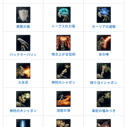
トープスの力場
鉄壁の盾
カーリアの返報
噴き上がる信仰
炎の唾
バックラーパリィ
火炎舌
神託のシャボン
降り注ぐシャボン
溶岩の海
神託の大シャボン
毒蛇の噛みつき