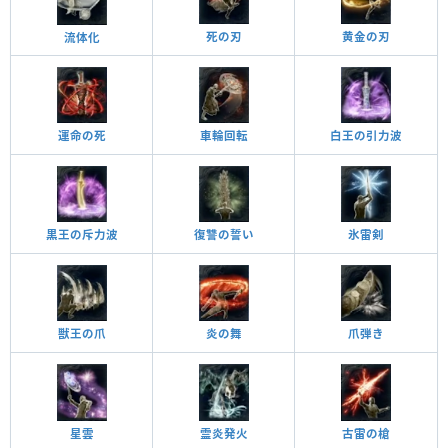
死の刃
黄金の刃
流体化
運命の死
車輪回転
白王の引力波
黒王の斥力波
復讐の誓い
氷雷剣
炎の舞
獣王の爪
爪弾き
星雲
古雷の槍
霊炎発火