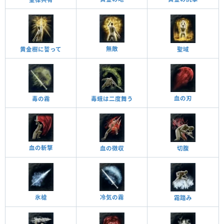
無敵
黄金樹に誓って
聖域
血の刃
毒の霧
毒蛾は二度舞う
血の斬撃
血の徴収
切腹
氷槍
冷気の霧
霜踏み