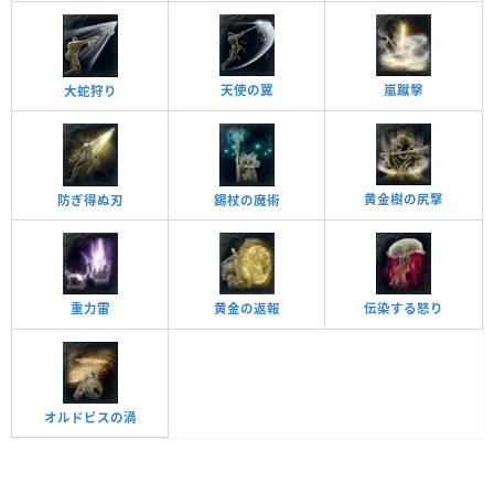
天使の翼
嵐蹴擊
大蛇狩り
黄金樹の尻撃
防ぎ得ぬ刃
錫杖の魔術
重力雷
黄金の返報
伝染する怒り
オルドビスの渦