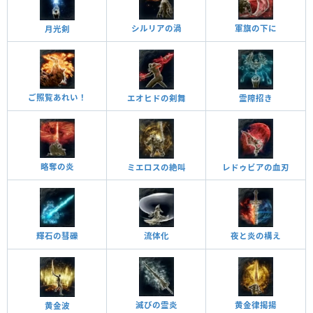
シルリアの渦
軍旗の下に
月光剣
ご照覧あれい！
エオヒドの剣舞
霊障招き
略奪の炎
ミエロスの絶叫
レドゥビアの血刃
夜と炎の構え
流体化
輝石の彗礫
黄金律揭揚
滅びの霊炎
黄金波