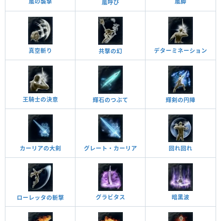
嵐の襲撃
嵐脚
嵐呼び
真空斬り
デターミネーション
共撃の幻
王騎士の決意
輝石のつぶて
輝剣の円陣
回れ回れ
カーリアの大剣
グレート・カーリア
グラビタス
暗黑波
ローレッタの斬撃