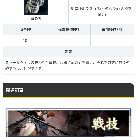
剣に使用できる(特大のもの/両刃剣を
除く)
嵐の刃
消費FP
追加操作FP1
追加操作FP2
10
6
-
効果
ストームヴィルの失われた戦技。武器に嵐の刃を纏い、それを前方に放つ連
続で放つことができる。
関連記事