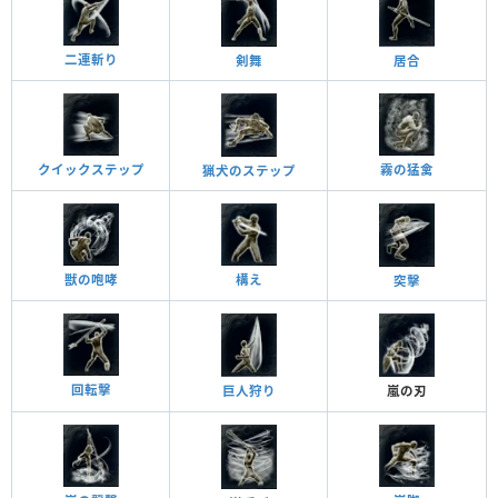
二連斬り
居合
剣舞
霧の猛禽
クイックステップ
猟犬のステップ
獣の咆哮
構え
突擊
回転擊
巨人狩り
嵐の刃