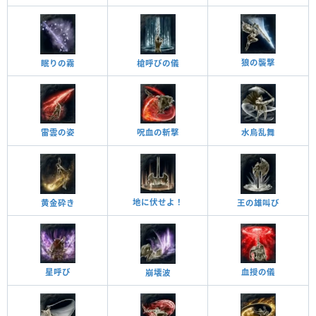
狼の襲撃
眠りの霧
槍呼びの儀
雷雲の姿
呪血の斬撃
水烏乱舞
地に伏せよ！
黄金砕き
王の雄叫び
星呼び
血授の儀
崩壊波