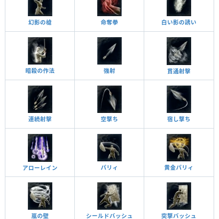
幻影の槍
命奪拳
白い影の誘い
暗殺の作法
強射
貫通射擊
連続射擊
空撃ち
宿し撃ち
黄金パリィ
パリィ
アローレイン
嵐の壁
突撃バッシュ
シールドバッシュ