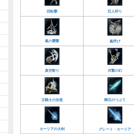
回転擊
巨人狩り
嵐の襲撃
嵐呼び
真空斬り
共撃の幻
王騎士の決意
輝石のつぶて
カーリアの大剣
グレート・カーリア