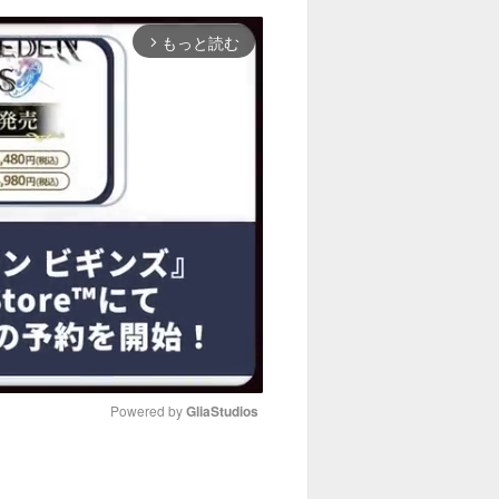
もっと読む
arrow_forward_ios
Powered by 
GliaStudios
M