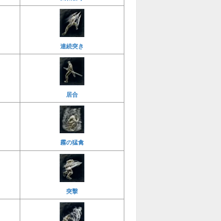
連続突き
居合
霧の猛禽
突擊