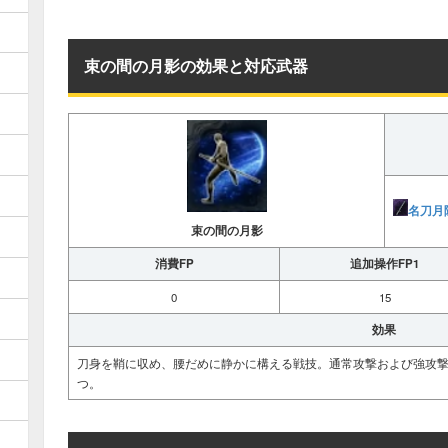
束の間の月影の効果と対応武器
名刀月
束の間の月影
消費FP
追加操作FP1
0
15
効果
刀身を鞘に収め、腰だめに静かに構える戦技。通常攻撃および強攻
つ。