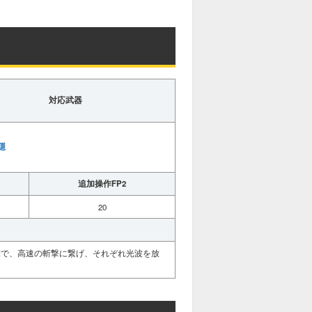
u
t
e
対応武器
隱
追加操作FP2
20
撃で、高速の斬撃に繋げ、それぞれ光波を放