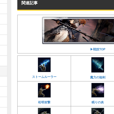
関連記事
▶︎戦技TOP
ストームルーラー
魔力の短剣
松明攻撃
眠りの炎