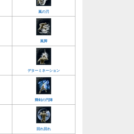
嵐の刃
嵐脚
デターミネーション
輝剣の円陣
回れ回れ