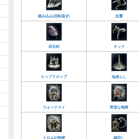
乱擊
踏み込み(回転薙ぎ)
岩石剣
キック
ヒップドロップ
地揺らし
ウォークライ
野蛮な咆哮
鎖回し
トロルの咆哮