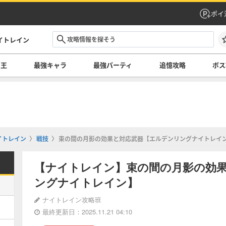
ポイ
イトレイン
の王
最強キャラ
最強パーティ
追憶攻略
ボス
イトレイン
戦技
束の間の月影の効果と対応武器【エルデンリングナイトレイ
【ナイトレイン】束の間の月影の効
ングナイトレイン】
ナイトレイン攻略班
最終更新日：2025.11.21 04:10