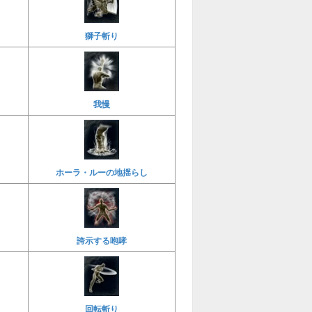
獅子斬り
我慢
ホーラ・ルーの地揺らし
誇示する咆哮
回転斬り