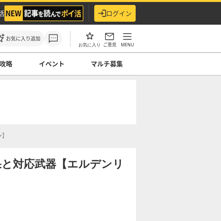
活
ログイン
お気に入り追加
ご意見
MENU
お気に入り
攻略
イベント
マルチ募集
ン】
果と対応武器【エルデンリ