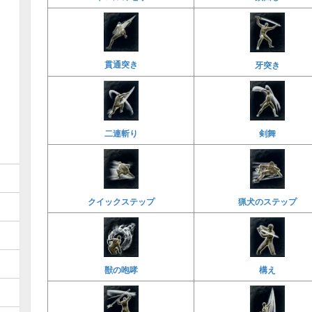
貫通突き
牙突き
二連斬り
剣舞
クイックステップ
猟犬のステップ
獣の咆哮
構え