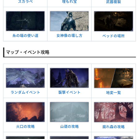
埋もれ宝
スカラベ
武器複製
糸の端の使い道
女神像の壊し方
ベッドの場所
マップ・イベント攻略
ランダムイベント
襲撃イベント
地変一覧
火口の攻略
山嶺の攻略
腐れ森の攻略