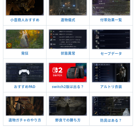
遺物儀式
小壺商人おすすめ
付帯効果一覧
発狂
状態異常
セーブデータ
switch2版は出る？
おすすめPAD
アルトリ衣装
遺物ガチャのやり方
野良での勝ち方
防具はある？