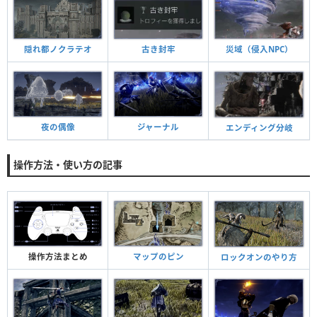
隠れ都ノクラテオ
古き封牢
災域（侵入NPC）
ジャーナル
夜の偶像
エンディング分岐
操作方法・使い方の記事
操作方法まとめ
マップのピン
ロックオンのやり方