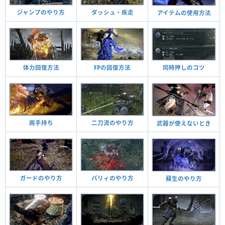
ジャンプのやり方
ダッシュ・疾走
アイテムの使用方法
体力回復方法
FPの回復方法
同時押しのコツ
二刀流のやり方
両手持ち
武器が使えないとき
パリィのやり方
ガードのやり方
蘇生のやり方