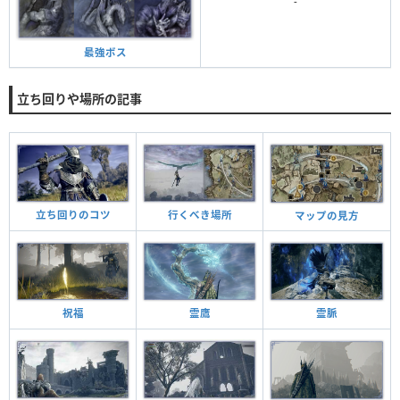
-
最強ボス
立ち回りや場所の記事
行くべき場所
立ち回りのコツ
マップの見方
祝福
霊鷹
霊脈