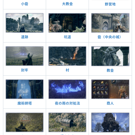
小砦
大教会
野営地
遺跡
坑道
砦（中央の城）
村
封牢
教会
夜の雨の対処法
魔術師塔
商人