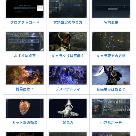
プロダクトコード
言語設定のやり方
名前変更
おすすめ設定
キャラクリは可能？
キャラ変更の方法
難易度は？
デスペナルティ
装備重量はある？
カット率の効果
発見力
小さなポーチ