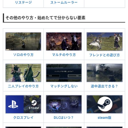
リステージ
ストームルーラー
その他のやり方・始めたてで分からない要素
ソロのやり方
マルチのやり方
フレンドとの遊び方
二人プレイのやり方
マッチングしない
途中退出できる？
DLCはいつ？
クロスプレイ
steam版