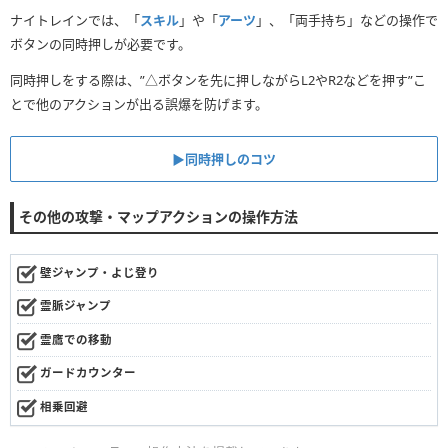
ナイトレインでは、「
スキル
」や「
アーツ
」、「両手持ち」などの操作で
ボタンの同時押しが必要です。
同時押しをする際は、”△ボタンを先に押しながらL2やR2などを押す”こ
とで他のアクションが出る誤爆を防げます。
▶︎同時押しのコツ
その他の攻撃・マップアクションの操作方法
壁ジャンプ・よじ登り
霊脈ジャンプ
霊鷹での移動
ガードカウンター
相乗回避