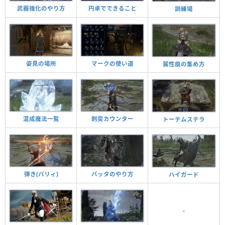
武器強化のやり方
円卓でできること
訓練場
姿見の場所
マークの使い道
属性痕の集め方
混成魔法一覧
刺突カウンター
トーテムステラ
バッタのやり方
弾き(パリィ)
ハイガード
-