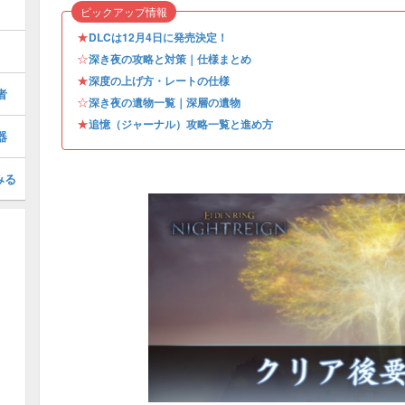
ピックアップ情報
★
DLCは12月4日に発売決定！
☆
深き夜の攻略と対策｜仕様まとめ
★
深度の上げ方・レートの仕様
者
☆
深き夜の遺物一覧｜深層の遺物
★
追憶（ジャーナル）攻略一覧と進め方
器
みる