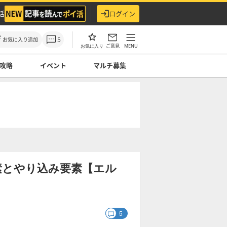
活
ログイン
5
お気に入り追加
ご意見
MENU
お気に入り
攻略
イベント
マルチ募集
素とやり込み要素【エル
5