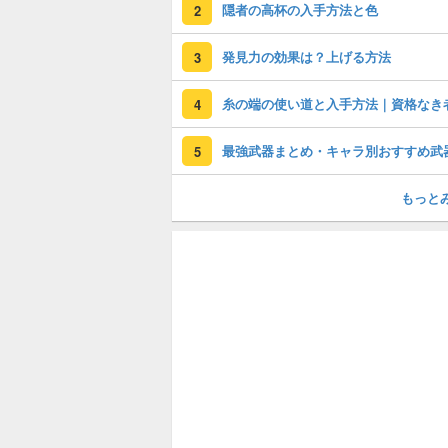
隠者の高杯の入手方法と色
2
発見力の効果は？上げる方法
3
糸の端の使い道と入手方法｜資格なき
4
最強武器まとめ・キャラ別おすすめ武
5
もっと