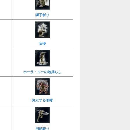
獅子斬り
我慢
ホーラ・ルーの地揺らし
誇示する咆哮
回転斬り