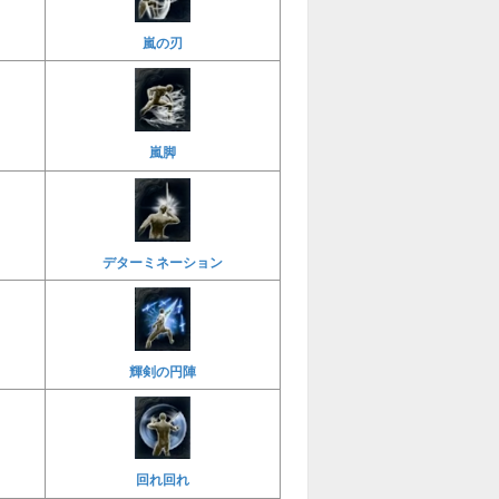
嵐の刃
嵐脚
デターミネーション
輝剣の円陣
回れ回れ