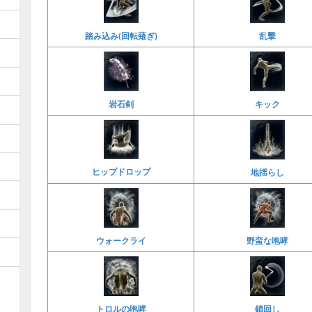
乱擊
踏み込み(回転薙ぎ)
岩石剣
キック
ヒップドロップ
地揺らし
ウォークライ
野蛮な咆哮
鎖回し
トロルの咆哮