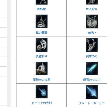
回転擊
巨人狩り
嵐の襲撃
嵐呼び
真空斬り
共撃の幻
王騎士の決意
輝石のつぶて
カーリアの大剣
グレート・カーリア