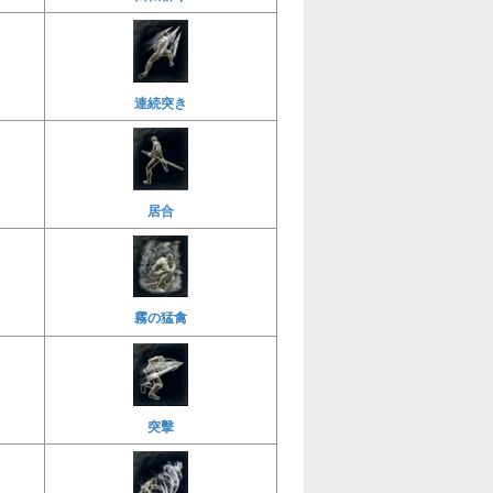
連続突き
居合
霧の猛禽
突擊