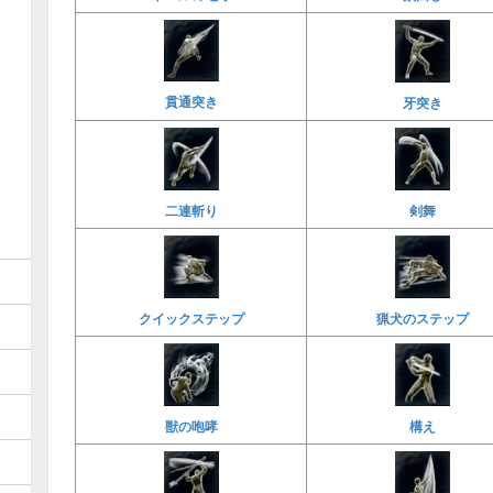
貫通突き
牙突き
二連斬り
剣舞
クイックステップ
猟犬のステップ
獣の咆哮
構え