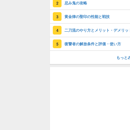
忌み鬼の攻略
2
黄金律の聖印の性能と戦技
3
二刀流のやり方とメリット・デメリッ
4
復讐者の解放条件と評価・使い方
5
もっと