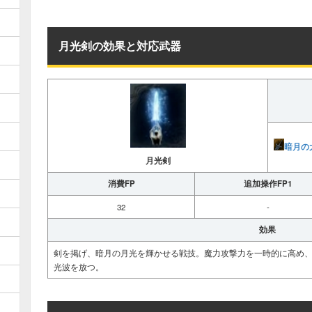
月光剣の効果と対応武器
暗月の
月光剣
消費FP
追加操作FP1
32
-
効果
剣を掲げ、暗月の月光を輝かせる戦技。魔力攻撃力を一時的に高め
光波を放つ。