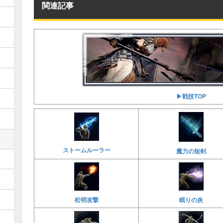
関連記事
▶︎戦技TOP
ストームルーラー
魔力の短剣
松明攻撃
眠りの炎