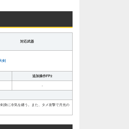
対応武器
大剣
追加操作FP2
-
、剣身に冷気を纏う。また、タメ攻撃で月光の