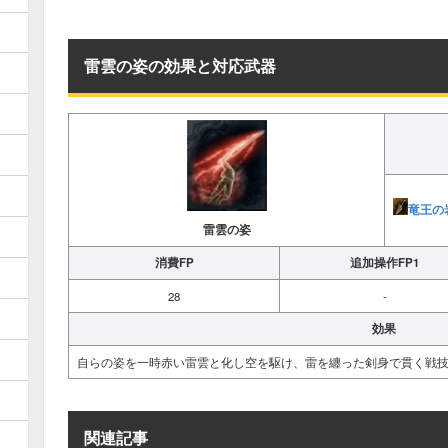
雷雲の姿の効果と対応武器
竜王の
雷雲の姿
消費FP
追加操作FP1
28
-
効果
自らの姿を一時赤い雷雲と化し空を駆け、雷を纏った剣身で貫く戦
関連記事