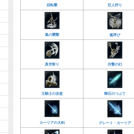
回転擊
巨人狩り
嵐の襲撃
嵐呼び
真空斬り
共撃の幻
王騎士の決意
輝石のつぶて
カーリアの大剣
グレート・カーリア