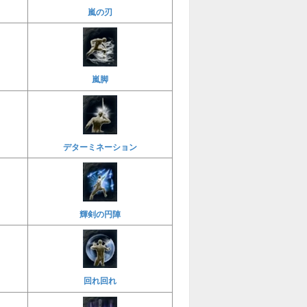
嵐の刃
嵐脚
デターミネーション
輝剣の円陣
回れ回れ