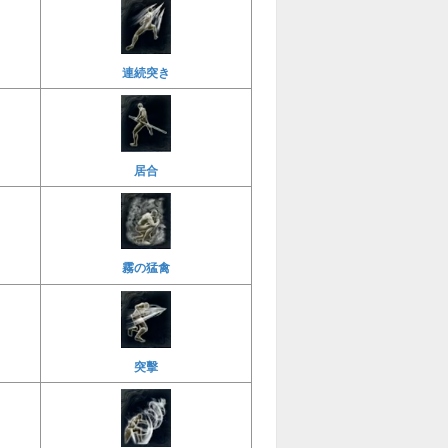
連続突き
居合
霧の猛禽
突擊