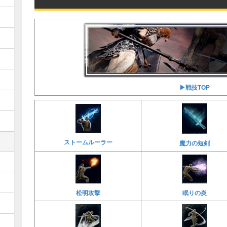
▶︎戦技TOP
ストームルーラー
魔力の短剣
松明攻撃
眠りの炎