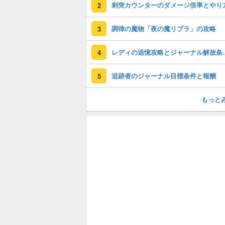
刺突カウンターのダメージ倍率とやり
2
調律の魔物「夜の魔リブラ」の攻略
3
レディの追憶攻略
4
追跡者のジャーナル目標条件と報酬
5
もっと