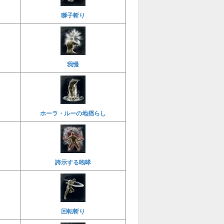
獅子斬り
我慢
ホーラ・ルーの地揺らし
誇示する咆哮
回転斬り