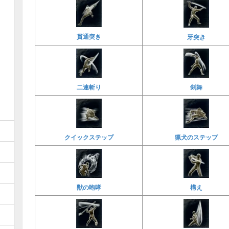
貫通突き
牙突き
二連斬り
剣舞
クイックステップ
猟犬のステップ
獣の咆哮
構え