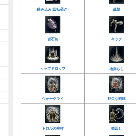
乱擊
踏み込み(回転薙ぎ)
岩石剣
キック
ヒップドロップ
地揺らし
ウォークライ
野蛮な咆哮
鎖回し
トロルの咆哮