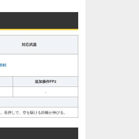
対応武器
岩剣
追加操作FP2
-
技。長押しで、空を駆ける距離が伸びる。