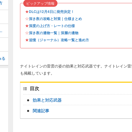
方
ピックアップ情報
★
DLCは12月4日に発売決定！
☆
深き夜の攻略と対策｜仕様まとめ
★
深度の上げ方・レートの仕様
とジャーナル解放条件・報酬
☆
深き夜の遺物一覧｜深層の遺物
★
追憶（ジャーナル）攻略一覧と進め方
みる
ナイトレインの雷雲の姿の効果と対応武器です。ナイトレイン雷
も掲載しています。
目次
効果と対応武器
関連記事