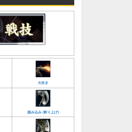
火吹き
踏み込み (斬り上げ)