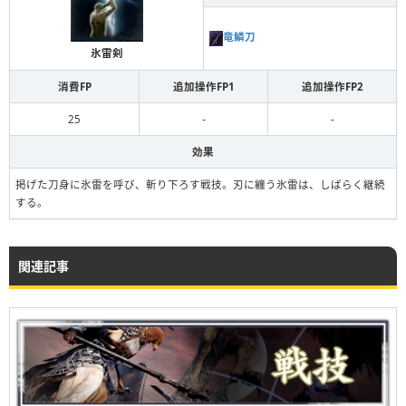
竜鱗刀
氷雷剣
消費FP
追加操作FP1
追加操作FP2
25
-
-
効果
掲げた刀身に氷雷を呼び、斬り下ろす戦技。刃に纏う氷雷は、しばらく継続
する。
関連記事