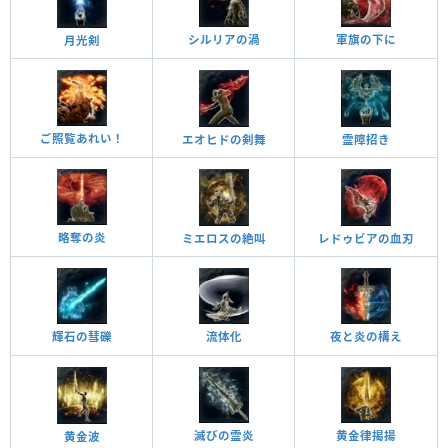
シルリアの渦
軍旗の下に
月光剣
ご照覧あれい！
エオヒドの剣舞
霊障招き
略奪の炎
ミエロスの絶叫
レドゥビアの血刃
夜と炎の構え
流体化
輝石の彗礫
黄金律揭揚
滅びの霊炎
黄金波