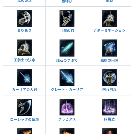
嵐の襲撃
嵐脚
嵐呼び
真空斬り
デターミネーション
共撃の幻
王騎士の決意
輝石のつぶて
輝剣の円陣
回れ回れ
カーリアの大剣
グレート・カーリア
グラビタス
暗黑波
ローレッタの斬撃