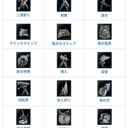
二連斬り
居合
剣舞
霧の猛禽
クイックステップ
猟犬のステップ
獣の咆哮
構え
突擊
回転擊
巨人狩り
嵐の刃