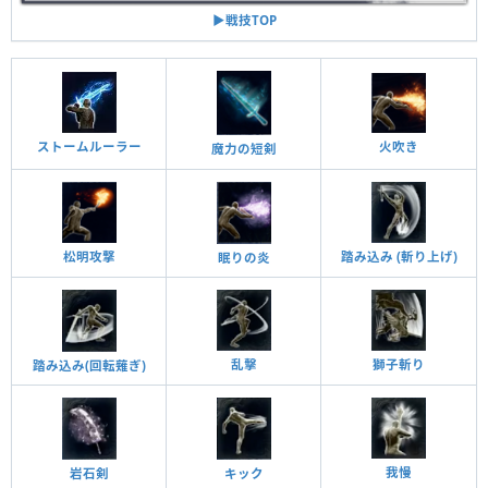
▶︎戦技TOP
ストームルーラー
火吹き
魔力の短剣
松明攻撃
踏み込み (斬り上げ)
眠りの炎
乱擊
獅子斬り
踏み込み(回転薙ぎ)
我慢
岩石剣
キック