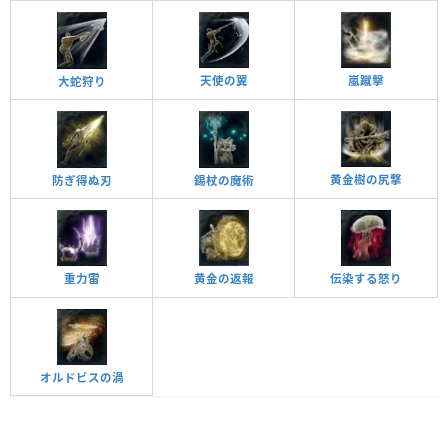
天使の翼
嵐蹴擊
大蛇狩り
黄金樹の尻撃
防ぎ得ぬ刃
錫杖の魔術
重力雷
黄金の返報
伝染する怒り
オルドビスの渦