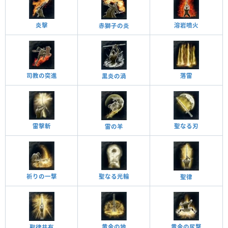
炎擊
溶岩噴火
赤獅子の炎
司教の突進
落雷
黒炎の渦
聖なる刃
雷擊斬
雷の羊
祈りの一撃
聖なる光輪
聖律
黄金の地
黄金の尻撃
聖律共有