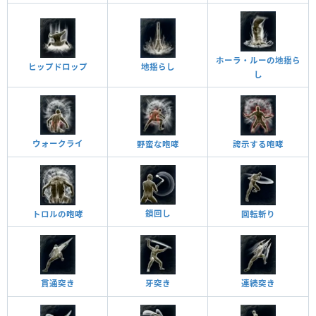
ホーラ・ルーの地揺ら
ヒップドロップ
地揺らし
し
ウォークライ
野蛮な咆哮
誇示する咆哮
鎖回し
トロルの咆哮
回転斬り
貫通突き
牙突き
連続突き