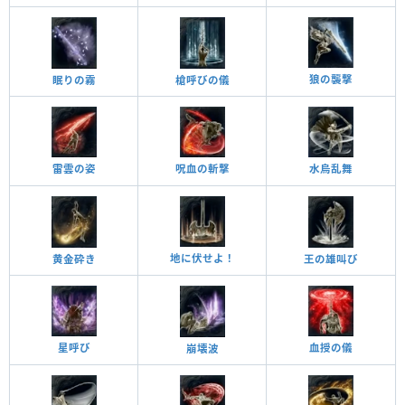
狼の襲撃
眠りの霧
槍呼びの儀
雷雲の姿
呪血の斬撃
水烏乱舞
地に伏せよ！
黄金砕き
王の雄叫び
星呼び
血授の儀
崩壊波