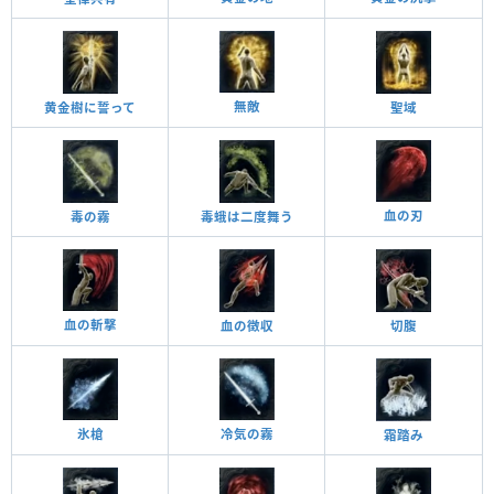
無敵
黄金樹に誓って
聖域
血の刃
毒の霧
毒蛾は二度舞う
血の斬撃
血の徴収
切腹
氷槍
冷気の霧
霜踏み