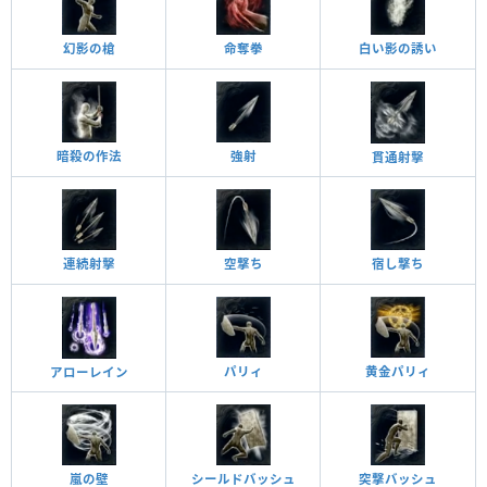
幻影の槍
命奪拳
白い影の誘い
暗殺の作法
強射
貫通射擊
連続射擊
空撃ち
宿し撃ち
黄金パリィ
パリィ
アローレイン
嵐の壁
突撃バッシュ
シールドバッシュ