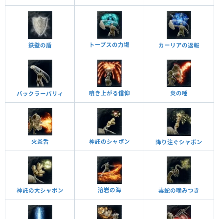
トープスの力場
鉄壁の盾
カーリアの返報
噴き上がる信仰
炎の唾
バックラーパリィ
火炎舌
神託のシャボン
降り注ぐシャボン
溶岩の海
神託の大シャボン
毒蛇の噛みつき