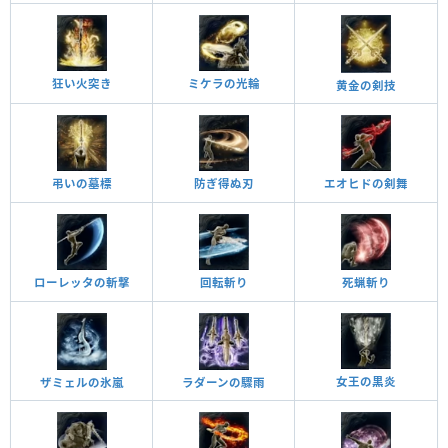
狂い火突き
ミケラの光輪
黄金の剣技
弔いの墓標
防ぎ得ぬ刃
エオヒドの剣舞
死蝋斬り
回転斬り
ローレッタの斬撃
女王の黒炎
ザミェルの氷嵐
ラダーンの驟雨