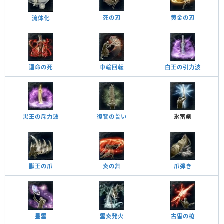
死の刃
黄金の刃
流体化
運命の死
車輪回転
白王の引力波
黒王の斥力波
復讐の誓い
氷雷剣
炎の舞
獣王の爪
爪弾き
星雲
古雷の槍
霊炎発火