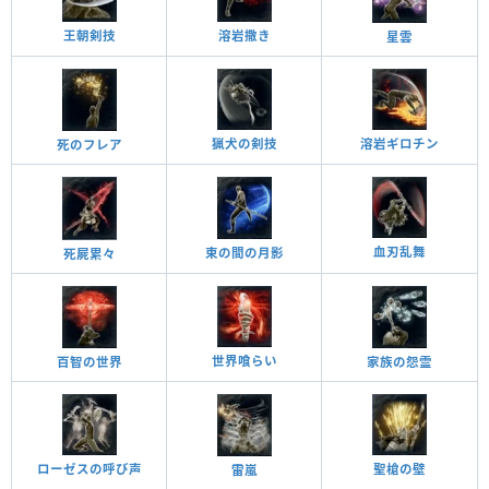
王朝剣技
溶岩撒き
星雲
猟犬の剣技
溶岩ギロチン
死のフレア
血刃乱舞
束の間の月影
死屍累々
世界喰らい
百智の世界
家族の怨霊
ローゼスの呼び声
聖槍の壁
雷嵐