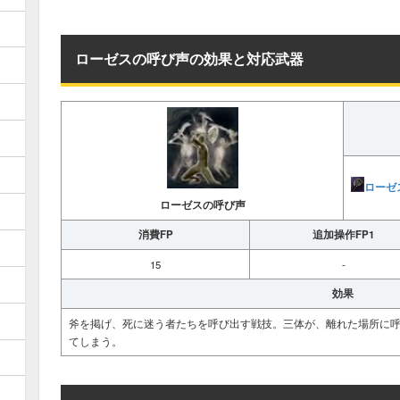
ローゼスの呼び声の効果と対応武器
ローゼ
ローゼスの呼び声
消費FP
追加操作FP1
15
-
効果
斧を掲げ、死に迷う者たちを呼び出す戦技。三体が、離れた場所に
てしまう。