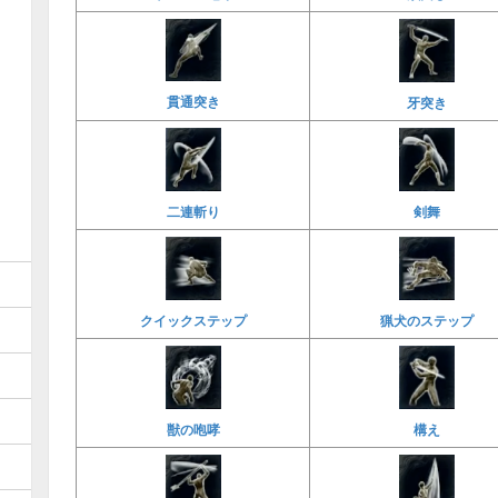
貫通突き
牙突き
二連斬り
剣舞
クイックステップ
猟犬のステップ
獣の咆哮
構え