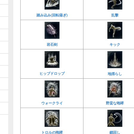
乱擊
踏み込み(回転薙ぎ)
岩石剣
キック
ヒップドロップ
地揺らし
ウォークライ
野蛮な咆哮
鎖回し
トロルの咆哮