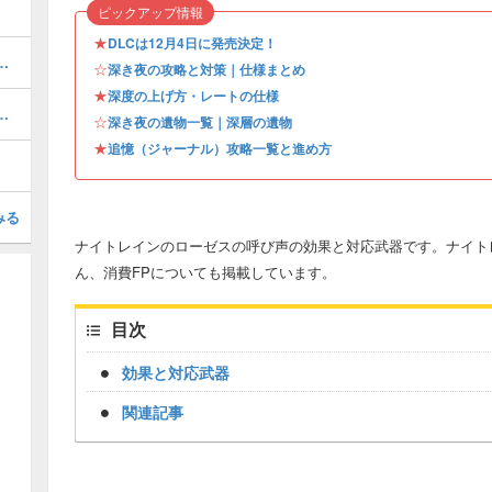
ピックアップ情報
★
DLCは12月4日に発売決定！
グ・おすすめキャラTierは？
☆
深き夜の攻略と対策｜仕様まとめ
★
深度の上げ方・レートの仕様
遺物効果の一覧とおすすめ
☆
深き夜の遺物一覧｜深層の遺物
★
追憶（ジャーナル）攻略一覧と進め方
みる
ナイトレインのローゼスの呼び声の効果と対応武器です。ナイト
ん、消費FPについても掲載しています。
目次
効果と対応武器
関連記事