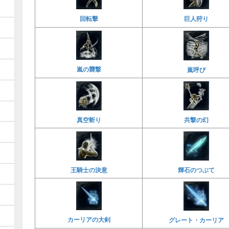
回転擊
巨人狩り
嵐の襲撃
嵐呼び
真空斬り
共撃の幻
王騎士の決意
輝石のつぶて
カーリアの大剣
グレート・カーリア