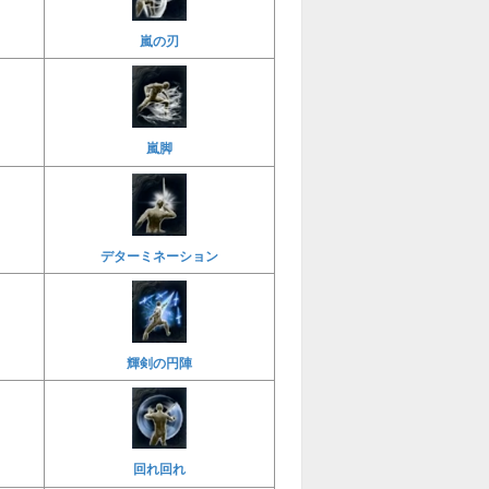
嵐の刃
嵐脚
デターミネーション
輝剣の円陣
回れ回れ