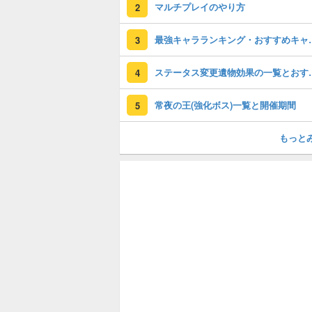
マルチプレイのやり方
2
最強キャラランキン
3
ステータス変更
4
常夜の王(強化ボス)一覧と開催期間
5
もっと