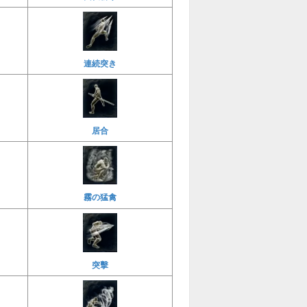
連続突き
居合
霧の猛禽
突擊