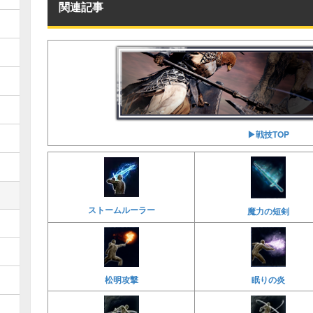
関連記事
▶︎戦技TOP
ストームルーラー
魔力の短剣
松明攻撃
眠りの炎