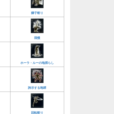
獅子斬り
我慢
ホーラ・ルーの地揺らし
誇示する咆哮
回転斬り