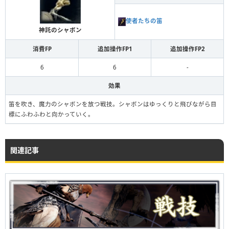
使者たちの笛
神託のシャボン
消費FP
追加操作FP1
追加操作FP2
6
6
-
効果
笛を吹き、魔力のシャボンを放つ戦技。シャボンはゆっくりと飛びながら目
標にふわふわと向かっていく。
関連記事