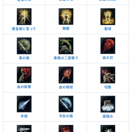
無敵
黄金樹に誓って
聖域
血の刃
毒の霧
毒蛾は二度舞う
血の斬撃
血の徴収
切腹
氷槍
冷気の霧
霜踏み