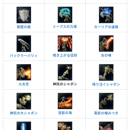
トープスの力場
鉄壁の盾
カーリアの返報
噴き上がる信仰
炎の唾
バックラーパリィ
火炎舌
神託のシャボン
降り注ぐシャボン
溶岩の海
神託の大シャボン
毒蛇の噛みつき