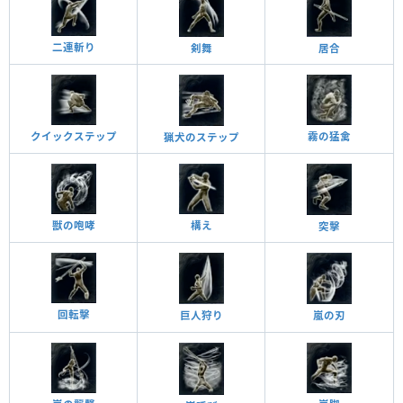
二連斬り
居合
剣舞
霧の猛禽
クイックステップ
猟犬のステップ
獣の咆哮
構え
突擊
回転擊
巨人狩り
嵐の刃