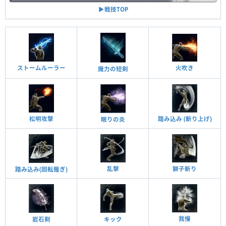
▶︎戦技TOP
ストームルーラー
火吹き
魔力の短剣
松明攻撃
踏み込み (斬り上げ)
眠りの炎
乱擊
獅子斬り
踏み込み(回転薙ぎ)
我慢
岩石剣
キック