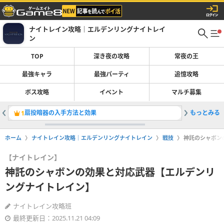
ナイトレイン攻略｜エルデンリングナイトレイ
ン
TOP
深き夜の攻略
常夜の王
最強キャラ
最強パーティ
追憶攻略
ボス攻略
イベント
マルチ募集
扇投暗器の入手方法と効果
もっとみる
深度の上
1
2
ホーム
ナイトレイン攻略｜エルデンリングナイトレイン
戦技
神託のシャボン
【ナイトレイン】
神託のシャボンの効果と対応武器【エルデンリ
ングナイトレイン】
ナイトレイン攻略班
最終更新日：2025.11.21 04:09