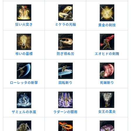
狂い火突き
ミケラの光輪
黄金の剣技
弔いの墓標
防ぎ得ぬ刃
エオヒドの剣舞
死蝋斬り
回転斬り
ローレッタの斬撃
女王の黒炎
ザミェルの氷嵐
ラダーンの驟雨