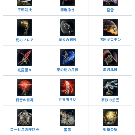
王朝剣技
溶岩撒き
星雲
猟犬の剣技
溶岩ギロチン
死のフレア
血刃乱舞
束の間の月影
死屍累々
世界喰らい
百智の世界
家族の怨霊
ローゼスの呼び声
聖槍の壁
雷嵐