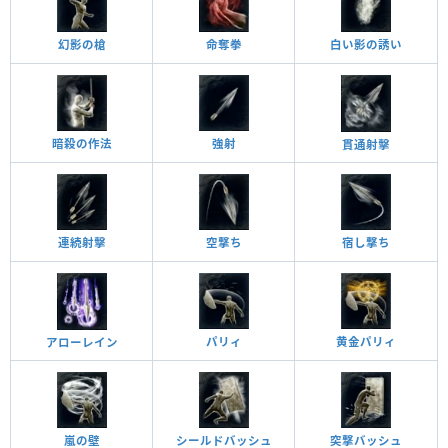
幻影の槍
命奪拳
白い影の誘い
暗殺の作法
強射
貫通射擊
連続射擊
空撃ち
宿し撃ち
黄金パリィ
パリィ
アローレイン
嵐の壁
突撃バッシュ
シールドバッシュ