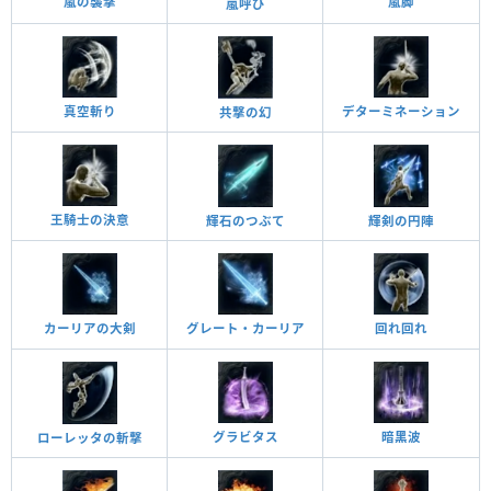
嵐の襲撃
嵐脚
嵐呼び
真空斬り
デターミネーション
共撃の幻
王騎士の決意
輝石のつぶて
輝剣の円陣
回れ回れ
カーリアの大剣
グレート・カーリア
グラビタス
暗黑波
ローレッタの斬撃