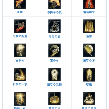
炎擊
溶岩噴火
赤獅子の炎
司教の突進
落雷
黒炎の渦
聖なる刃
雷擊斬
雷の羊
祈りの一撃
聖なる光輪
聖律
黄金の地
黄金の尻撃
聖律共有