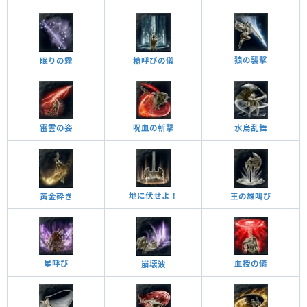
狼の襲撃
眠りの霧
槍呼びの儀
雷雲の姿
呪血の斬撃
水烏乱舞
地に伏せよ！
黄金砕き
王の雄叫び
星呼び
血授の儀
崩壊波