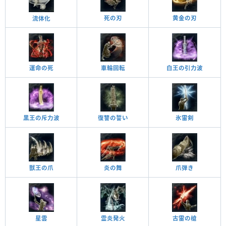
死の刃
黄金の刃
流体化
運命の死
車輪回転
白王の引力波
黒王の斥力波
復讐の誓い
氷雷剣
炎の舞
獣王の爪
爪弾き
星雲
古雷の槍
霊炎発火