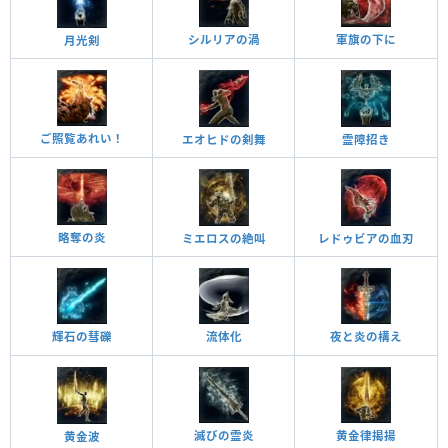
シルリアの渦
軍旗の下に
月光剣
ご照覧あれい！
エオヒドの剣舞
霊障招き
略奪の炎
ミエロスの絶叫
レドゥビアの血刃
夜と炎の構え
流体化
輝石の彗礫
黄金律揭揚
滅びの霊炎
黄金波