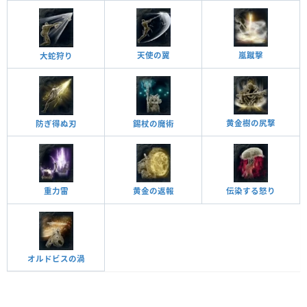
天使の翼
嵐蹴擊
大蛇狩り
黄金樹の尻撃
防ぎ得ぬ刃
錫杖の魔術
重力雷
黄金の返報
伝染する怒り
オルドビスの渦