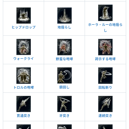
ホーラ・ルーの地揺ら
ヒップドロップ
地揺らし
し
ウォークライ
野蛮な咆哮
誇示する咆哮
鎖回し
トロルの咆哮
回転斬り
貫通突き
牙突き
連続突き