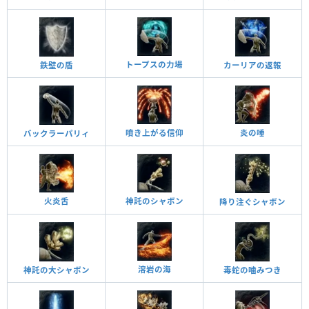
トープスの力場
鉄壁の盾
カーリアの返報
噴き上がる信仰
炎の唾
バックラーパリィ
火炎舌
神託のシャボン
降り注ぐシャボン
溶岩の海
神託の大シャボン
毒蛇の噛みつき