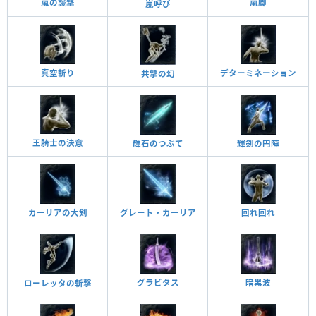
嵐の襲撃
嵐脚
嵐呼び
真空斬り
デターミネーション
共撃の幻
王騎士の決意
輝石のつぶて
輝剣の円陣
回れ回れ
カーリアの大剣
グレート・カーリア
グラビタス
暗黑波
ローレッタの斬撃