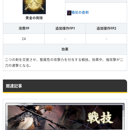
儀仗の直剣
黄金の剣技
消費FP
追加操作FP1
追加操作FP2
24
-
-
効果
二つの剣を交差させ、聖属性の攻撃力を付与する戦技。効果中、強攻撃が二
刀の連撃となる。
関連記事