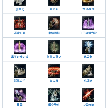
死の刃
黄金の刃
流体化
運命の死
車輪回転
白王の引力波
黒王の斥力波
復讐の誓い
氷雷剣
炎の舞
獣王の爪
爪弾き
星雲
古雷の槍
霊炎発火