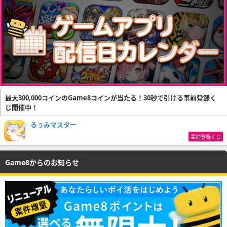
最大300,000コインのGame8コインが当たる！30秒で引ける事前登録く
じ開催中！
るぅみマスター
事前登録くじ
Game8からのお知らせ