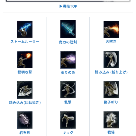
▶︎戦技TOP
ストームルーラー
火吹き
魔力の短剣
松明攻撃
踏み込み (斬り上げ)
眠りの炎
乱擊
獅子斬り
踏み込み(回転薙ぎ)
我慢
岩石剣
キック