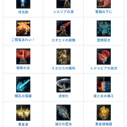
シルリアの渦
軍旗の下に
月光剣
ご照覧あれい！
エオヒドの剣舞
霊障招き
略奪の炎
ミエロスの絶叫
レドゥビアの血刃
夜と炎の構え
流体化
輝石の彗礫
黄金律揭揚
滅びの霊炎
黄金波