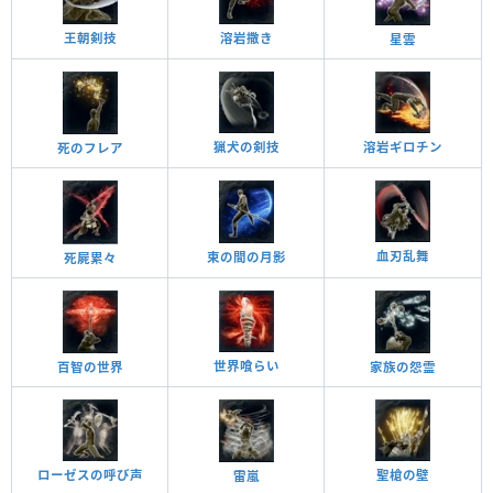
王朝剣技
溶岩撒き
星雲
猟犬の剣技
溶岩ギロチン
死のフレア
血刃乱舞
束の間の月影
死屍累々
世界喰らい
百智の世界
家族の怨霊
ローゼスの呼び声
聖槍の壁
雷嵐