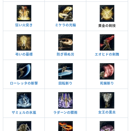
狂い火突き
ミケラの光輪
黄金の剣技
弔いの墓標
防ぎ得ぬ刃
エオヒドの剣舞
死蝋斬り
回転斬り
ローレッタの斬撃
女王の黒炎
ザミェルの氷嵐
ラダーンの驟雨