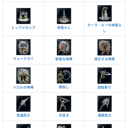
ホーラ・ルーの地揺ら
ヒップドロップ
地揺らし
し
ウォークライ
野蛮な咆哮
誇示する咆哮
鎖回し
トロルの咆哮
回転斬り
貫通突き
牙突き
連続突き