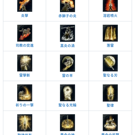
炎擊
溶岩噴火
赤獅子の炎
司教の突進
落雷
黒炎の渦
聖なる刃
雷擊斬
雷の羊
祈りの一撃
聖なる光輪
聖律
黄金の地
黄金の尻撃