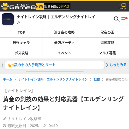
ナイトレイン攻略｜エルデンリングナイトレイ
ン
TOP
深き夜の攻略
常夜の王
最強キャラ
最強パーティ
追憶攻略
ボス攻略
イベント
マルチ募集
銀の雫の入手場所とルート
もっとみる
ボス一覧
1
2
ホーム
ナイトレイン攻略｜エルデンリングナイトレイン
戦技
黄金の剣技の効
【ナイトレイン】
黄金の剣技の効果と対応武器【エルデンリング
ナイトレイン】
ナイトレイン攻略班
最終更新日：2025.11.21 04:10