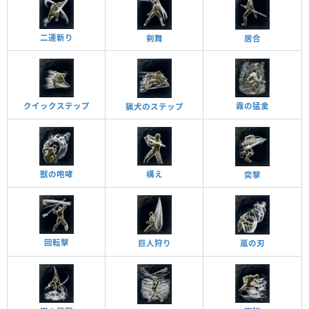
二連斬り
居合
剣舞
霧の猛禽
クイックステップ
猟犬のステップ
獣の咆哮
構え
突擊
回転擊
巨人狩り
嵐の刃