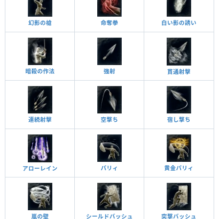
幻影の槍
命奪拳
白い影の誘い
暗殺の作法
強射
貫通射擊
連続射擊
空撃ち
宿し撃ち
黄金パリィ
パリィ
アローレイン
嵐の壁
突撃バッシュ
シールドバッシュ