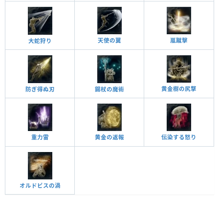
天使の翼
嵐蹴擊
大蛇狩り
黄金樹の尻撃
防ぎ得ぬ刃
錫杖の魔術
重力雷
黄金の返報
伝染する怒り
オルドビスの渦