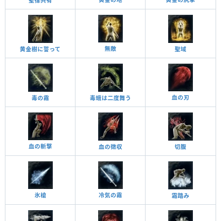
聖律共有
無敵
黄金樹に誓って
聖域
血の刃
毒の霧
毒蛾は二度舞う
血の斬撃
血の徴収
切腹
氷槍
冷気の霧
霜踏み