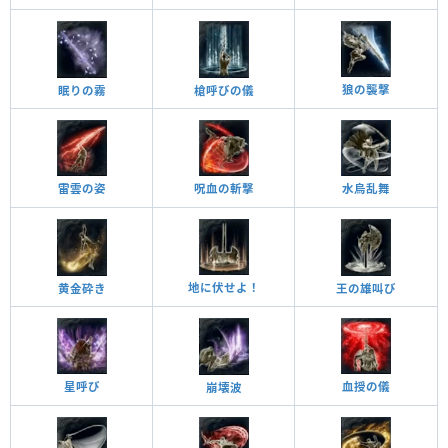
狼の襲撃
眠りの霧
槍呼びの儀
雷雲の姿
呪血の斬撃
水烏乱舞
地に伏せよ！
黄金砕き
王の雄叫び
星呼び
血授の儀
崩壊波