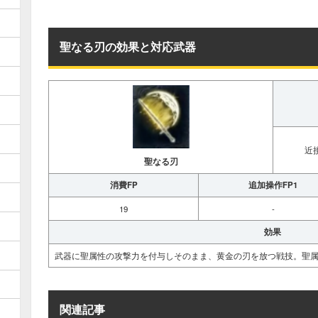
聖なる刃の効果と対応武器
近
聖なる刃
消費FP
追加操作FP1
19
-
効果
武器に聖属性の攻撃力を付与しそのまま、黄金の刃を放つ戦技。聖
関連記事