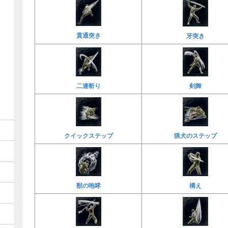
貫通突き
牙突き
二連斬り
剣舞
クイックステップ
猟犬のステップ
獣の咆哮
構え