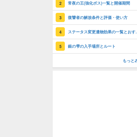
常夜の王(強化ボス)一覧と開催期間
2
復讐者の解放条件と評価・使い方
3
ステータス変更
4
銀の雫の入手場所とルート
5
もっと