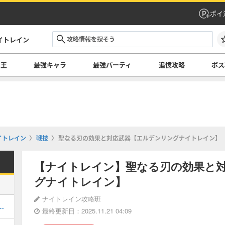
ポイ
イトレイン
の王
最強キャラ
最強パーティ
追憶攻略
ボス
イトレイン
戦技
聖なる刃の効果と対応武器【エルデンリングナイトレイン】
【ナイトレイン】聖なる刃の効果と
グナイトレイン】
ナイトレイン攻略班
とジャーナル解放条件・報酬
最終更新日：2025.11.21 04:09