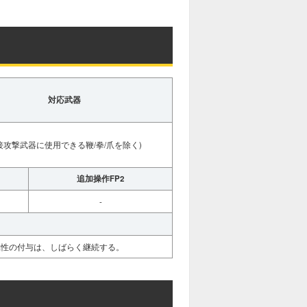
対応武器
接攻撃武器に使用できる鞭/拳/爪を除く)
追加操作FP2
-
属性の付与は、しばらく継続する。