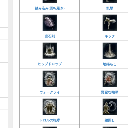
乱擊
踏み込み(回転薙ぎ)
岩石剣
キック
ヒップドロップ
地揺らし
ウォークライ
野蛮な咆哮
鎖回し
トロルの咆哮