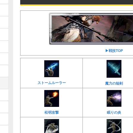
▶︎戦技TOP
ストームルーラー
魔力の短剣
松明攻撃
眠りの炎