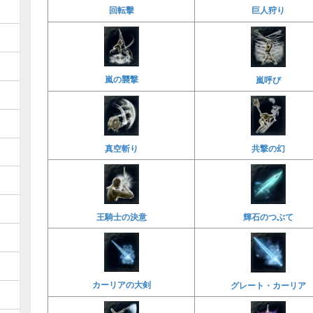
回転擊
巨人狩り
嵐の襲撃
嵐呼び
真空斬り
共撃の幻
王騎士の決意
輝石のつぶて
カーリアの大剣
グレート・カーリア