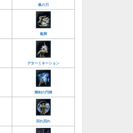
嵐の刃
嵐脚
デターミネーション
輝剣の円陣
回れ回れ