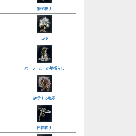
獅子斬り
我慢
ホーラ・ルーの地揺らし
誇示する咆哮
回転斬り