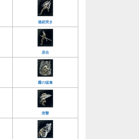
連続突き
居合
霧の猛禽
突擊