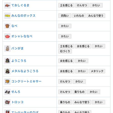
ておしぐるま
土を感じる
けんせつ
かたい
みんなのボックス
四角い
いれもの
みんなで使う
なべ
かたい
オシャレななべ
かたい
土を感じる
炎を感じる
かたい
パンがま
石づくり
ようこうろ
炎を感じる
かたい
メタルなようこうろ
炎を感じる
かたい
メタリック
コンクリートミキサー
けんせつ
かたい
せんろ
けんせつ
乗りもの
かたい
トロッコ
乗りもの
みんなで使う
かたい
エレベーターのりば
乗りもの
みんなで使う