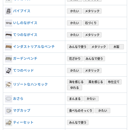
パイプイス
かたい
メタリック
いしのながイス
かたい
石づくり
てつのながイス
かたい
メタリック
インダストリアルなベンチ
みんなで使う
メタリック
木製
ガーデンベンチ
花ざかり
みんなで使う
てつのベッド
かたい
メタリック
海を感じる
風を感じる
布仕立て
リゾートなハンモック
ゆれる
おさら
まんまる
かたい
マグカップ
食べものそっくり
かたい
ティーセット
みんなで使う