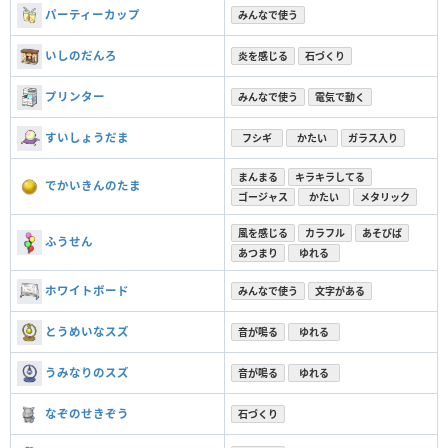
パーティーカップ
みんなで使う
いしのだんろ
炎を感じる
石づくり
プリンター
みんなで使う
電気で動く
すいしょうだま
フシギ
かたい
ガラス入り
まんまる
キラキラしてる
でかいきんのたま
ゴージャス
かたい
メタリック
風を感じる
カラフル
あそびば
ふうせん
あつまり
ゆれる
ホワイトボード
みんなで使う
文字がある
とうめいなスズ
音が鳴る
ゆれる
うみなりのスズ
音が鳴る
ゆれる
なぞのせきぞう
石づくり