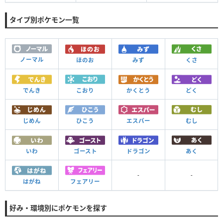
タイプ別ポケモン一覧
ノーマル
ほのお
みず
くさ
でんき
こおり
かくとう
どく
じめん
ひこう
エスパー
むし
いわ
ゴースト
ドラゴン
あく
-
-
はがね
フェアリー
好み・環境別にポケモンを探す