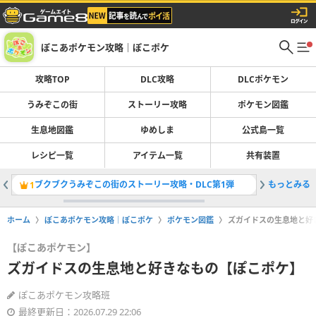
ぽこあポケモン攻略｜ぽこポケ
攻略TOP
DLC攻略
DLCポケモン
うみぞこの街
ストーリー攻略
ポケモン図鑑
生息地図鑑
ゆめしま
公式島一覧
レシピ一覧
アイテム一覧
共有装置
ブクブクうみぞこの街のストーリー攻略・DLC第1弾
もっとみる
スターミ
1
2
ホーム
ぽこあポケモン攻略｜ぽこポケ
ポケモン図鑑
ズガイドスの生息地と好
【ぽこあポケモン】
ズガイドスの生息地と好きなもの【ぽこポケ】
ぽこあポケモン攻略班
最終更新日：2026.07.29 22:06