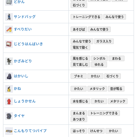
どかん
石づくり
サンドバッグ
トレーニングできる
みんなで使う
すべりだい
あそびば
みんなで使う
みんなで使う
ガラス入り
じどうはんばいき
電気で動く
風を感じる
シンボル
まわる
かざみどり
見て楽しむ
ゆれる
はかいし
ブキミ
かたい
石づくり
かね
かたい
メタリック
音が鳴る
しょうかせん
水を感じる
かたい
メタリック
まんまる
トレーニングできる
タイヤ
あつまり
こんもりてつパイプ
ほっそり
けんせつ
かたい