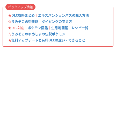
ピックアップ情報
★
DLC攻略まとめ
｜
エキスパンションパスの購入方法
☆
うみぞこの街攻略
｜
ダイビングの覚え方
★DLC対応：
ポケモン図鑑
｜
生息地図鑑
｜
レシピ一覧
☆
うみぞこのゆめしまの伝説ポケモン
★
無料アップデートと有料DLCの違い・できること