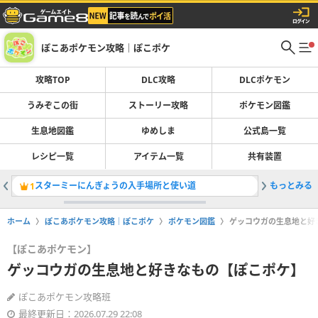
ぽこあポケモン攻略｜ぽこポケ
攻略TOP
DLC攻略
DLCポケモン
うみぞこの街
ストーリー攻略
ポケモン図鑑
生息地図鑑
ゆめしま
公式島一覧
レシピ一覧
アイテム一覧
共有装置
スターミーにんぎょうの入手場所と使い道
もっとみる
生息地図
1
2
ホーム
ぽこあポケモン攻略｜ぽこポケ
ポケモン図鑑
ゲッコウガの生息地と好
【ぽこあポケモン】
ゲッコウガの生息地と好きなもの【ぽこポケ】
ぽこあポケモン攻略班
最終更新日：2026.07.29 22:08