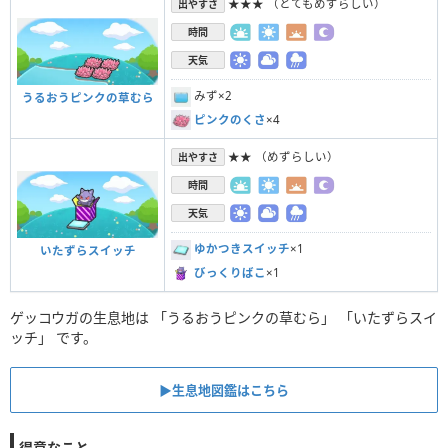
★★★ （とてもめずらしい）
出やすさ
時間
天気
みず×2
うるおうピンクの草むら
ピンクのくさ
×4
★★ （めずらしい）
出やすさ
時間
天気
ゆかつきスイッチ
×1
いたずらスイッチ
びっくりばこ
×1
ゲッコウガの生息地は 「うるおうピンクの草むら」 「いたずらスイ
ッチ」 です。
▶︎生息地図鑑はこちら
得意なこと