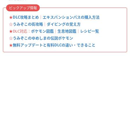
ピックアップ情報
★
DLC攻略まとめ
｜
エキスパンションパスの購入方法
☆
うみぞこの街攻略
｜
ダイビングの覚え方
★DLC対応：
ポケモン図鑑
｜
生息地図鑑
｜
レシピ一覧
☆
うみぞこのゆめしまの伝説ポケモン
★
無料アップデートと有料DLCの違い・できること