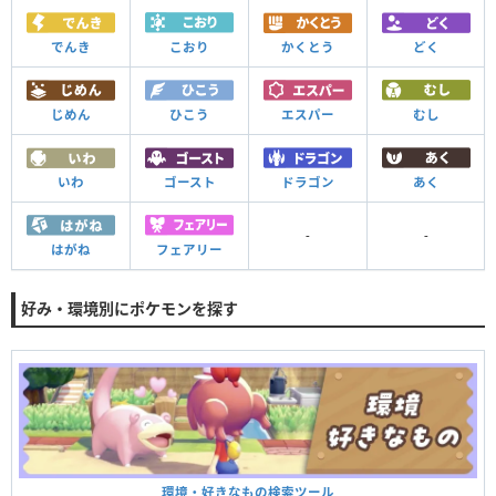
でんき
こおり
かくとう
どく
じめん
ひこう
エスパー
むし
いわ
ゴースト
ドラゴン
あく
-
-
はがね
フェアリー
好み・環境別にポケモンを探す
環境・好きなもの検索ツール