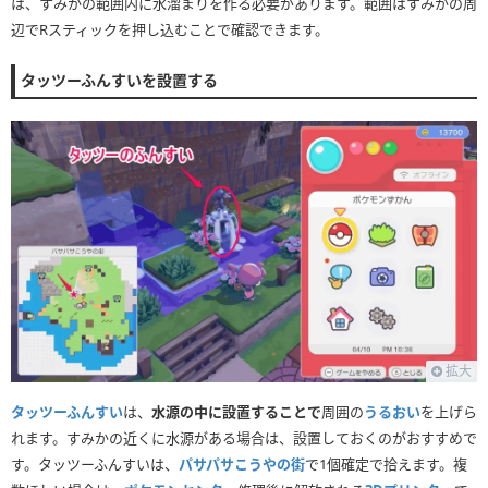
は、すみかの範囲内に水溜まりを作る必要があります。範囲はすみかの周
辺でRスティックを押し込むことで確認できます。
タッツーふんすいを設置する
拡大
タッツーふんすい
は、
水源の中に設置することで
周囲の
うるおい
を上げら
れます。すみかの近くに水源がある場合は、設置しておくのがおすすめで
す。タッツーふんすいは、
パサパサこうやの街
で1個確定で拾えます。複