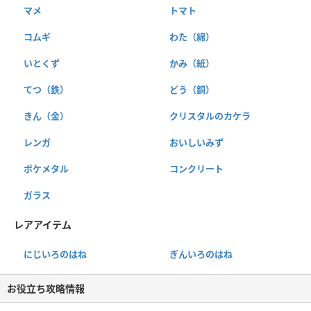
マメ
トマト
コムギ
わた（綿）
いとくず
かみ（紙）
てつ（鉄）
どう（銅）
きん（金）
クリスタルのカケラ
レンガ
おいしいみず
ポケメタル
コンクリート
ガラス
レアアイテム
にじいろのはね
ぎんいろのはね
お役立ち攻略情報