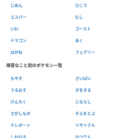
じめん
ひこう
エスパー
むし
いわ
ゴースト
ドラゴン
あく
はがね
フェアリー
得意なこと別のポケモン一覧
もやす
さいばい
うるおす
きをきる
けんちく
じならし
さがしもの
そらをとぶ
テレポート
リサイクル
しわける
はつでん