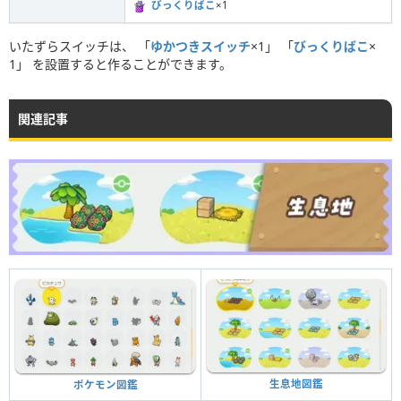
びっくりばこ
×1
いたずらスイッチは、 「
ゆかつきスイッチ
×1」 「
びっくりばこ
×
1」 を設置すると作ることができます。
関連記事
生息地図鑑
ポケモン図鑑