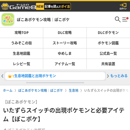
ぽこあポケモン攻略｜ぽこポケ
攻略TOP
DLC攻略
DLCポケモン
うみぞこの街
ストーリー攻略
ポケモン図鑑
生息地図鑑
ゆめしま
公式島一覧
レシピ一覧
アイテム一覧
共有装置
生息地図鑑と出現ポケモン
もっとみる
ポケモン
1
2
ホーム
ぽこあポケモン攻略｜ぽこポケ
生息地
いたずらスイッチの出現ポケモ
【ぽこあポケモン】
いたずらスイッチの出現ポケモンと必要アイテ
ム【ぽこポケ】