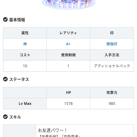
基本情報
属性
レアリティ
印
神
A+
御伽印
コスト
使用制限
入手方法
10
1
アディショナルパック
ステータス
HP
攻撃力
Lv Max
1578
985
スキル
お友達パワー！
【効果系統】「攻勢霊魂」