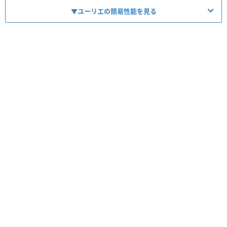
▼ユーリエの簡易性能を見る
HP
1578
ATK
985
【
攻勢霊魂
】
スキル
攻魂(1200特+40霊力or1600特+20霊力)
【
攻勢霊魂
】
コンボ
攻魂(1100特+30霊力or1600特+15霊力)