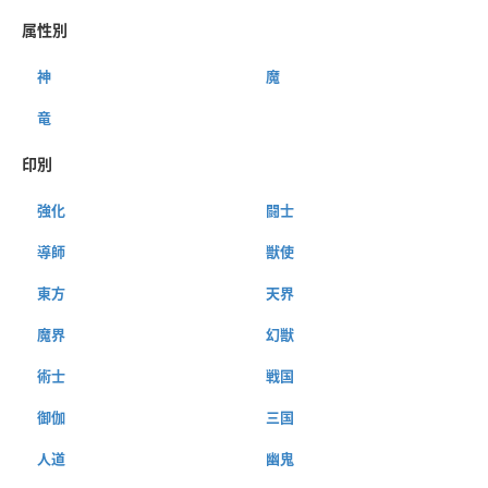
属性別
神
魔
竜
印別
強化
闘士
導師
獣使
東方
天界
魔界
幻獣
術士
戦国
御伽
三国
人道
幽鬼