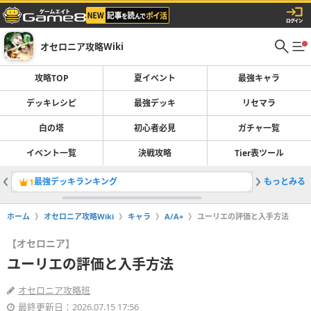
オセロニア攻略Wiki
攻略TOP
夏イベント
最強キャラ
デッキレシピ
最強デッキ
リセマラ
白の塔
初心者必見
ガチャ一覧
イベント一覧
決戦攻略
Tier表ツール
最強デッキランキング
もっとみる
1
2
ホーム
オセロニア攻略Wiki
キャラ
A/A+
ユーリエの評価と入手方法
【オセロニア】
ユーリエの評価と入手方法
オセロニア攻略班
最終更新日：2026.07.15 17:56