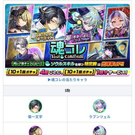
▶︎魂コレの当たりキャラ
S駒
菊一文字
ラプンツェル