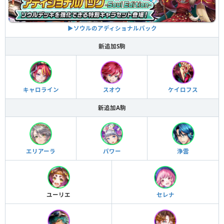
▶︎ソウルのアディショナルパック
新追加S駒
キャロライン
スオウ
ケイロフス
新追加A駒
エリアーラ
パワー
浄雲
ユーリエ
セレナ