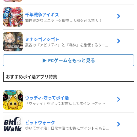
千年戦争アイギス
個性豊かなユニットを指揮して敵を迎え撃て！
ミナシゴノシゴト
武器の『アビリティ』と『戦神』を駆使するターン制コマンドバトルRPG！
PCゲームをもっと見る
おすすめポイ活アプリ特集
ウッディ‐守ってポイ活
「ウッディ」を守ってお世話してポイントゲット！
ビットウォーク
歩いてポイ活！日常生活でお得にポイントをもらおう