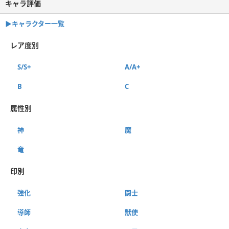
キャラ評価
▶︎キャラクター一覧
レア度別
S/S+
A/A+
B
C
属性別
神
魔
竜
印別
強化
闘士
導師
獣使