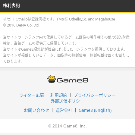
権利表記
オセロ･Othelloは登録商標です。TM&Ⓒ Othello,Co. and Megahouse
© 2016 DeNA Co.,Ltd.
当サイトのコンテンツ内で使用しているゲーム画像の著作権その他の知的財産
権は、当該ゲームの提供元に帰属しています。
当サイトはGame8編集部が独自に作成したコンテンツを提供しております。
当サイトが掲載しているデータ、画像等の無断使用・無断転載は固くお断りし
ております。
ライター応募
利用規約
プライバシーポリシー
外部送信ポリシー
お問い合わせ
運営会社
Game8 (English)
© 2014 Game8, Inc.