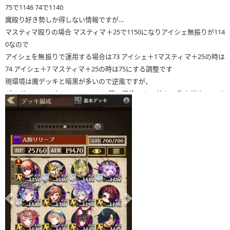
75で1146 74で1140
魔殴り好き勢しか得しない情報ですが…
マスティマ殴りの場合 マスティマ＋25で1150になりアイシェ無振りが114
0なので
アイシェを無振りで運用する場合は73 アイシェ＋1マスティマ＋25の時は
74 アイシェ＋7 マスティマ＋25の時は75にする調整です
現環境は魔デッキと暗黒が多いので逆風ですが、
ギルガメッシュやフェイルノート等の召喚スキル持ちの駒も増えつつあ
ります。神補整 闇ATK補整の時にお守りで持っておくと役に立つかも?
スクショを撮り忘れたのですが、ガブリエル対面で封印スキルが刺さり
勝利できました✌️