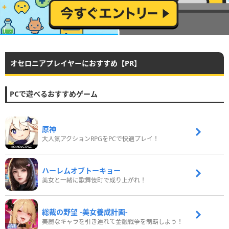
オセロニアプレイヤーにおすすめ【PR】
PCで遊べるおすすめゲーム
原神
大人気アクションRPGをPCで快適プレイ！
ハーレムオブトーキョー
美女と一緒に歌舞伎町で成り上がれ！
総裁の野望 -美女養成計画-
美麗なキャラを引き連れて金融戦争を制覇しよう！