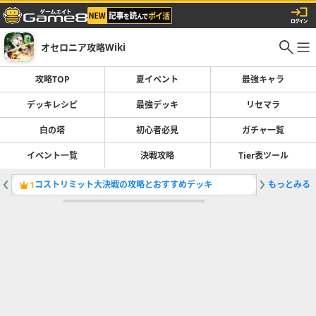
オセロニア攻略Wiki
攻略TOP
夏イベント
最強キャラ
デッキレシピ
最強デッキ
リセマラ
白の塔
初心者必見
ガチャ一覧
イベント一覧
決戦攻略
Tier表ツール
コストリミット大決戦の攻略とおすすめデッキ
もっとみる
最強デッ
1
2