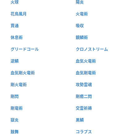
火球
陽炎
花鳥風月
火竜術
貫通
吸収
休息術
鏡鱗術
グリードコール
クロノストリーム
逆鱗
血気火竜術
血気剛火竜術
血気剛竜術
剛火竜術
攻勢霊魂
剛閃
剛癒二閃
剛竜術
交霊祈祷
獄炎
黒鱗
鼓舞
コラプス