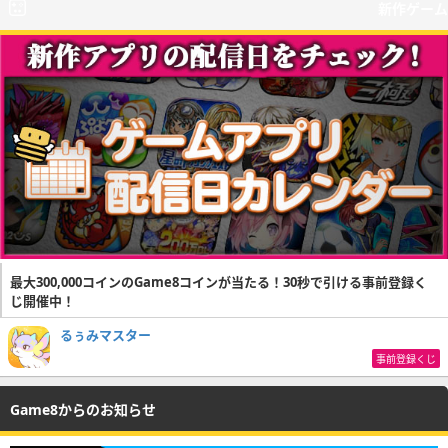
新作ゲーム
最大300,000コインのGame8コインが当たる！30秒で引ける事前登録く
じ開催中！
るぅみマスター
事前登録くじ
Game8からのお知らせ