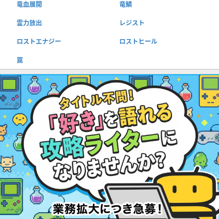
竜血展開
竜鱗
霊力放出
レジスト
ロストエナジー
ロストヒール
罠