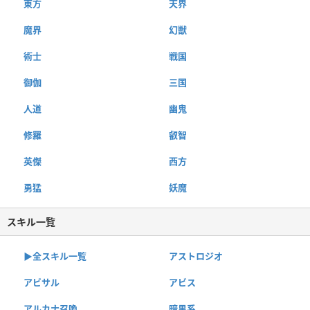
東方
天界
魔界
幻獣
術士
戦国
御伽
三国
人道
幽鬼
修羅
叡智
英傑
西方
勇猛
妖魔
スキル一覧
▶︎全スキル一覧
アストロジオ
アビサル
アビス
アルカナ召喚
暗黒系