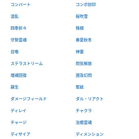
コンバート
コンボ封印
混乱
桜吹雪
四季折々
殊楔
守勢霊魂
春夏秋冬
召喚
神雷
ステラストリーム
閃気解放
増魂回復
遡及幻閃
蘇生
奪紋
ダメージフィールド
ダル・リアクト
ディレイ
チャクラ
チャージ
治癒霊魂
ディザイア
ディメンション