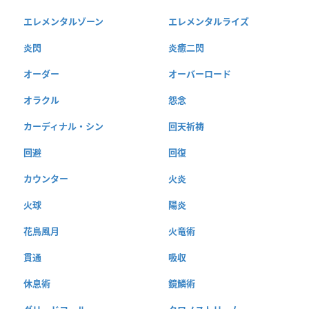
エレメンタルゾーン
エレメンタルライズ
炎閃
炎癒二閃
オーダー
オーバーロード
オラクル
怨念
カーディナル・シン
回天祈祷
回避
回復
カウンター
火炎
火球
陽炎
花鳥風月
火竜術
貫通
吸収
休息術
鏡鱗術