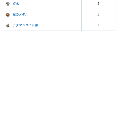
聖水
5
狼のメダル
5
アダマンタイト鈴
3