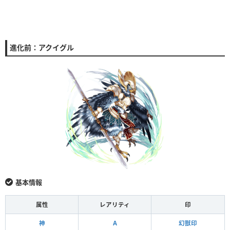
進化前：アクイグル
基本情報
属性
レアリティ
印
神
A
幻獣印