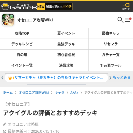
オセロニア攻略Wiki
攻略TOP
夏イベント
最強キャラ
デッキレシピ
最強デッキ
リセマラ
白の塔
初心者必見
ガチャ一覧
イベント一覧
決戦攻略
Tier表ツール
サマーガチャ（夏ガチャ）の当たりキャラとイベント情報
もっとみる
最強デッ
1
2
ホーム
オセロニア攻略Wiki
キャラ
A/A+
アクイグルの評価とおすすめデ
【オセロニア】
アクイグルの評価とおすすめデッキ
オセロニア攻略班
最終更新日：2026.07.15 17:16