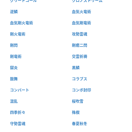
グリードコール
クロノストリーム
逆鱗
血気火竜術
血気剛火竜術
血気剛竜術
剛火竜術
攻勢霊魂
剛閃
剛癒二閃
剛竜術
交霊祈祷
獄炎
黒鱗
鼓舞
コラプス
コンバート
コンボ封印
混乱
桜吹雪
四季折々
殊楔
守勢霊魂
春夏秋冬