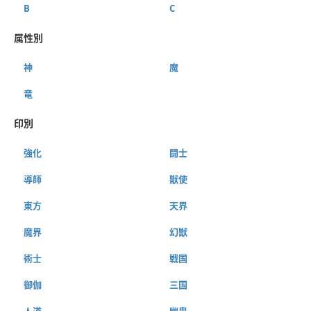
B
C
属性別
神
魔
竜
印別
強化
闘士
導師
獣使
東方
天界
魔界
幻獣
術士
戦国
御伽
三国
人道
幽鬼