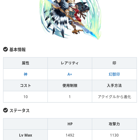
基本情報
属性
レアリティ
印
神
A+
幻獣印
コスト
使用制限
入手方法
10
1
アクイグルから進化
ステータス
HP
攻撃力
Lv Max
1492
1130