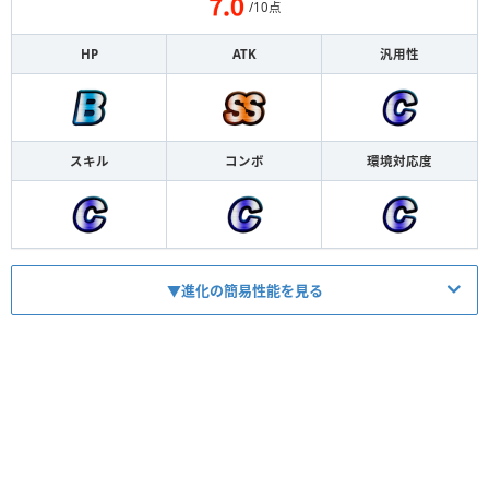
/10点
HP
ATK
汎用性
スキル
コンボ
環境対応度
▼進化の簡易性能を見る
HP
1492
ATK
1130
【
バフ
】
スキル
700の代償、2枚以上で1.8倍バフ
【
バフ
】
コンボ
神デッキで1.5倍のバフスキル