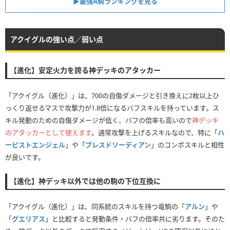
▶︎最強A駒ランキングを見る
アクイグルの強い点／弱い点
【進化】安定火力を誇る神デッキのアタッカー
「アクイグル（進化）」は、700の自傷ダメージと引き換えに2枚以上ひ
っくり返せるマスで攻撃力が1.8倍になるバフスキルを持っています。ス
キル発動のための自傷ダメージが低く、バフの倍率も高いので
神デッキ
のアタッカーとして使えます
。通常攻撃を上げるスキルなので、特に「
ハ
ーピストエンジェル
」や「
ブレスドソーディアン
」のコンボスキルと相性
が良いです。
【進化】神デッキ以外では他の駒の下位互換に
「アクイグル（進化）」は、同系統のスキルを持つ竜駒の「
アルン
」や
「
グエリアス
」と比較すると発動条件・バフの倍率共に劣ります。そのた